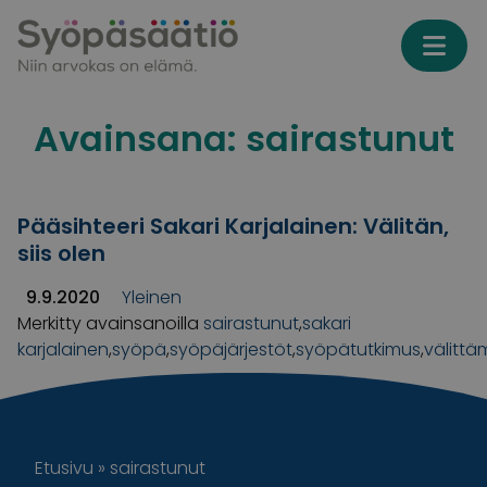
Skip to content
Avainsana:
sairastunut
Pääsihteeri Sakari Karjalainen: Välitän,
siis olen
9.9.2020
Yleinen
Merkitty avainsanoilla
sairastunut
,
sakari
karjalainen
,
syöpä
,
syöpäjärjestöt
,
syöpätutkimus
,
välittä
Etusivu
»
sairastunut