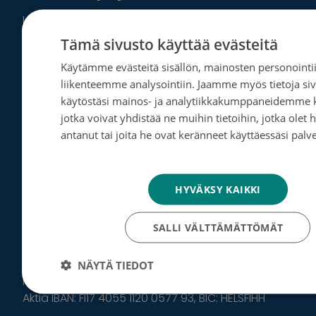
Lahjoita haluamasi summa MobilePaylla
numeroon:
47770
.
Tämä sivusto käyttää evästeitä
Käytämme evästeitä sisällön, mainosten personointii
Lahjoita puhelinsoitolla 20 euroa: Soita
liikenteemme analysointiin. Jaamme myös tietoja s
numeroon:
0600 04499
. Lahjoitus veloitetaan
käytöstäsi mainos- ja analytiikkakumppaneidemme 
puhelinlaskussasi.
jotka voivat yhdistää ne muihin tietoihin, jotka olet h
antanut tai joita he ovat keränneet käyttäessäsi palve
Lahjoita tekstiviestillä 15 euroa: tekstaa
TUEN
Tietosuojakäytäntö
numeroon
16499
. Lahjoitus veloitetaan
puhelinlaskussasi.
HYVÄKSY KAIKKI
Tee kertalahjoitus tilisiirtona
SALLI VÄLTTÄMÄTTÖMÄT
Osuuspankki IBAN: FI39 5780 3820 0385 85, BIC:
OKOYFIHH
NÄYTÄ TIEDOT
Nordea IBAN: FI20 2344 1800 0032 29, BIC: NDEAFIHH
Aktia IBAN: FI17 4055 1120 0577 93, BIC: HELSFIHH