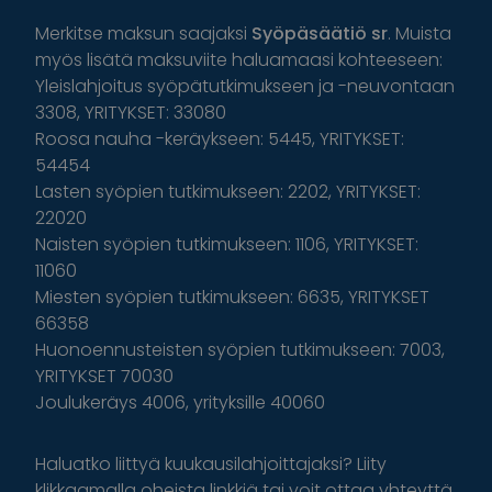
Merkitse maksun saajaksi
Syöpäsäätiö sr
. Muista
myös lisätä maksuviite haluamaasi kohteeseen:
Yleislahjoitus syöpätutkimukseen ja -neuvontaan
3308, YRITYKSET: 33080
Roosa nauha -keräykseen: 5445, YRITYKSET:
54454
Lasten syöpien tutkimukseen: 2202, YRITYKSET:
22020
Naisten syöpien tutkimukseen: 1106, YRITYKSET:
11060
Miesten syöpien tutkimukseen: 6635, YRITYKSET
66358
Huonoennusteisten syöpien tutkimukseen: 7003,
YRITYKSET 70030
Joulukeräys 4006, yrityksille 40060
Haluatko liittyä kuukausilahjoittajaksi? Liity
klikkaamalla oheista linkkiä tai voit ottaa yhteyttä