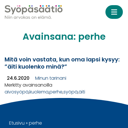
Skip to content
Avainsana:
perhe
Mitä voin vastata, kun oma lapsi kysyy:
”äiti kuolenko minä?”
24.6.2020
Minun tarinani
Merkitty avainsanoilla
aivosyöpä
,
kuolema
,
perhe
,
syöpä
,
äiti
Etusivu
»
perhe