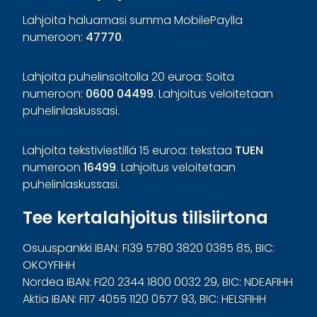
Lahjoita haluamasi summa MobilePaylla
numeroon:
47770
.
Lahjoita puhelinsoitolla 20 euroa: Soita
numeroon:
0600 04499
. Lahjoitus veloitetaan
puhelinlaskussasi.
Lahjoita tekstiviestillä 15 euroa: tekstaa
TUEN
numeroon
16499
. Lahjoitus veloitetaan
puhelinlaskussasi.
Tee kertalahjoitus tilisiirtona
Osuuspankki IBAN: FI39 5780 3820 0385 85, BIC:
OKOYFIHH
Nordea IBAN: FI20 2344 1800 0032 29, BIC: NDEAFIHH
Aktia IBAN: FI17 4055 1120 0577 93, BIC: HELSFIHH