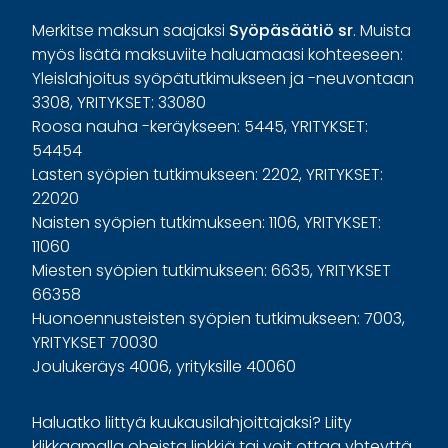
Merkitse maksun saajaksi
Syöpäsäätiö sr
. Muista
myös lisätä maksuviite haluamaasi kohteeseen:
Yleislahjoitus syöpätutkimukseen ja -neuvontaan
3308, YRITYKSET: 33080
Roosa nauha -keräykseen: 5445, YRITYKSET:
54454
Lasten syöpien tutkimukseen: 2202, YRITYKSET:
22020
Naisten syöpien tutkimukseen: 1106, YRITYKSET:
11060
Miesten syöpien tutkimukseen: 6635, YRITYKSET
66358
Huonoennusteisten syöpien tutkimukseen: 7003,
YRITYKSET 70030
Joulukeräys 4006, yrityksille 40060
Haluatko liittyä kuukausilahjoittajaksi? Liity
klikkaamalla oheista linkkiä tai voit ottaa yhteyttä