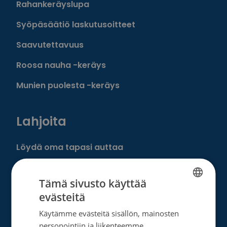
Rahankeräyslupa
Syöpäsäätiö laskutusoitteet
Saavutettavuus
Roosa nauha -keräys
Munien puolesta -keräys
Lahjoita
Löydä oma tapasi auttaa
Liity kuukausilahjoittajaksi
Tämä sivusto käyttää
Tee kertalahjoitus
evästeitä
FINNISH
Tee muistolahja
Käytämme evästeitä sisällön, mainosten
SWEDISH
personointiin ja liikenteemme