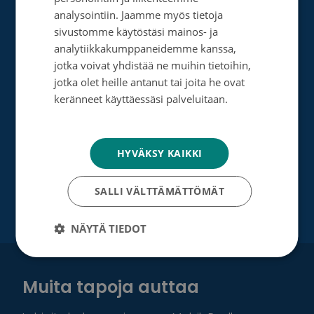
Perusta merkkipäiväkeräys
ENGLISH
analysointiin. Jaamme myös tietoja
Perusta muistokeräys
sivustomme käytöstäsi mainos- ja
analytiikkakumppaneidemme kanssa,
Perusta oma keräyksesi
jotka voivat yhdistää ne muihin tietoihin,
jotka olet heille antanut tai joita he ovat
Perusta päivätyökeräys
keränneet käyttäessäsi palveluitaan.
Tutustu testamenttilahjoitukseen
Tietosuojakäytäntö
Suurlahjoitus
HYVÄKSY KAIKKI
Yrityksille
SALLI VÄLTTÄMÄTTÖMÄT
NÄYTÄ TIEDOT
Muita tapoja auttaa