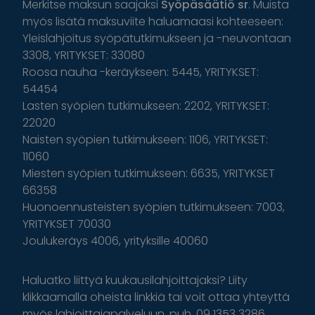
Merkitse maksun saajaksi
Syöpäsäätiö sr
. Muista
myös lisätä maksuviite haluamaasi kohteeseen:
Yleislahjoitus syöpätutkimukseen ja -neuvontaan
3308, YRITYKSET: 33080
Roosa nauha -keräykseen: 5445, YRITYKSET:
54454
Lasten syöpien tutkimukseen: 2202, YRITYKSET:
22020
Naisten syöpien tutkimukseen: 1106, YRITYKSET:
11060
Miesten syöpien tutkimukseen: 6635, YRITYKSET
66358
Huonoennusteisten syöpien tutkimukseen: 7003,
YRITYKSET 70030
Joulukeräys 4006, yrityksille 40060
Haluatko liittyä kuukausilahjoittajaksi? Liity
klikkaamalla oheista linkkiä tai voit ottaa yhteyttä
myös lahjoittajapalveluun, puh. 09 1353 3286