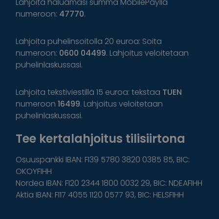
Lahjoita haluamasi summa MobilePaylla
numeroon:
47770
.
Lahjoita puhelinsoitolla 20 euroa: Soita
numeroon:
0600 04499
. Lahjoitus veloitetaan
puhelinlaskussasi.
Lahjoita tekstiviestillä 15 euroa: tekstaa
TUEN
numeroon
16499
. Lahjoitus veloitetaan
puhelinlaskussasi.
Tee kertalahjoitus tilisiirtona
Osuuspankki IBAN: FI39 5780 3820 0385 85, BIC:
OKOYFIHH
Nordea IBAN: FI20 2344 1800 0032 29, BIC: NDEAFIHH
Aktia IBAN: FI17 4055 1120 0577 93, BIC: HELSFIHH