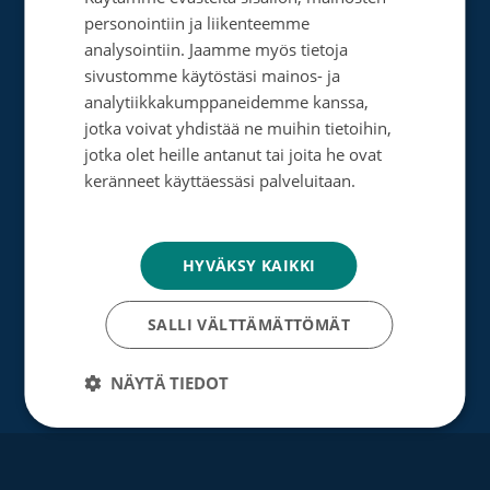
SWEDISH
Tee muistolahja
personointiin ja liikenteemme
ENGLISH
analysointiin. Jaamme myös tietoja
Perusta merkkipäiväkeräys
sivustomme käytöstäsi mainos- ja
Perusta muistokeräys
analytiikkakumppaneidemme kanssa,
jotka voivat yhdistää ne muihin tietoihin,
Perusta oma keräyksesi
jotka olet heille antanut tai joita he ovat
keränneet käyttäessäsi palveluitaan.
Perusta päivätyökeräys
Tietosuojakäytäntö
Tutustu testamenttilahjoitukseen
HYVÄKSY KAIKKI
Suurlahjoitus
Yrityksille
SALLI VÄLTTÄMÄTTÖMÄT
NÄYTÄ TIEDOT