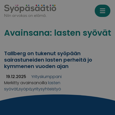
Skip to content
Avainsana:
lasten syövät
Tallberg on tukenut syöpään
sairastuneiden lasten perheitä jo
kymmenen vuoden ajan
19.12.2025
Yrityskumppani
Merkitty avainsanoilla
lasten
syövät
,
syöpä
,
yritysyhteistyö