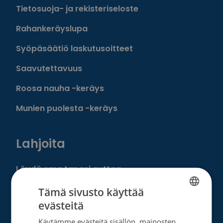
Tietosuoja- ja rekisteriseloste
Rahankeräyslupa
Syöpäsäätiö laskutusoitteet
Saavutettavuus
Roosa nauha -keräys
Munien puolesta -keräys
Lahjoita
Löydä oma tapasi auttaa
Liity kuukausilahjoittajaksi
Tämä sivusto käyttää
evästeitä
Tee kertalahjoitus
FINNISH
Käytämme evästeitä sisällön, mainosten