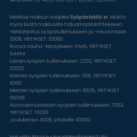
Merkitse maksun saajaksi
Syöpäsäätiö sr
. Muista
myös lisätä maksuviite haluamaasi kohteeseen:
Yleislahjoitus syöpätutkimukseen ja -neuvontaan
3308, YRITYKSET: 33080
Roosa nauha -keräykseen: 5445, YRITYKSET:
54454
Lasten syöpien tutkimukseen: 2202, YRITYKSET:
22020
Naisten syöpien tutkimukseen: 1106, YRITYKSET:
11060
Miesten syöpien tutkimukseen: 6635, YRITYKSET
66358
Huonoennusteisten syöpien tutkimukseen: 7003,
YRITYKSET 70030
Joulukeräys 4006, yrityksille 40060
Haluatko liittyä kuukausilahjoittajaksi? Liity