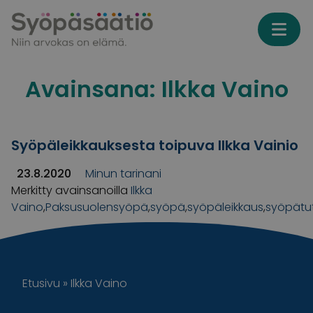
Skip to content
Avainsana:
Ilkka Vaino
Syöpäleikkauksesta toipuva Ilkka Vainio
23.8.2020
Minun tarinani
Merkitty avainsanoilla
Ilkka
Vaino
,
Paksusuolensyöpä
,
syöpä
,
syöpäleikkaus
,
syöpätu
Etusivu
»
Ilkka Vaino