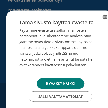
Perusta merkkipäiväkeräys
Perusta muistokeräys
Perusta oma keräyksesi
Tämä sivusto käyttää evästeitä
Perusta päivätyökeräys
Käytämme evästeitä sisällön, mainosten
FINNISH
personointiin ja liikenteemme analysointiin.
SWEDISH
Tutustu testamenttilahjoitukseen
Jaamme myös tietoja sivustomme käytöstäsi
ENGLISH
mainos- ja analytiikkakumppaneidemme
Suurlahjoitus
kanssa, jotka voivat yhdistää ne muihin
Yrityksille
tietoihin, jotka olet heille antanut tai joita he
ovat keränneet käyttäessäsi palveluitaan.
Tietosuojakäytäntö
HYVÄKSY KAIKKI
SALLI VÄLTTÄMÄTTÖMÄT
Muita tapoja auttaa