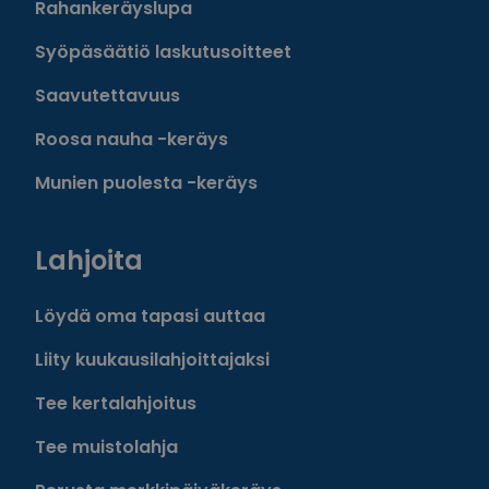
Rahankeräyslupa
Syöpäsäätiö laskutusoitteet
Saavutettavuus
Roosa nauha -keräys
Munien puolesta -keräys
Lahjoita
Löydä oma tapasi auttaa
Liity kuukausilahjoittajaksi
Tee kertalahjoitus
Tee muistolahja