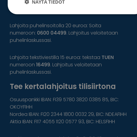
Lahjoita haluamasi summa MobilePaylla
NÄYTÄ TIEDOT
numeroon:
47770
.
Lahjoita puhelinsoitolla 20 euroa: Soita
numeroon:
0600 04499
. Lahjoitus veloitetaan
puhelinlaskussasi.
Lahjoita tekstiviestillä 15 euroa: tekstaa
TUEN
numeroon
16499
. Lahjoitus veloitetaan
puhelinlaskussasi.
Tee kertalahjoitus tilisiirtona
Osuuspankki IBAN: FI39 5780 3820 0385 85, BIC:
OKOYFIHH
Nordea IBAN: FI20 2344 1800 0032 29, BIC: NDEAFIHH
Aktia IBAN: FI17 4055 1120 0577 93, BIC: HELSFIHH