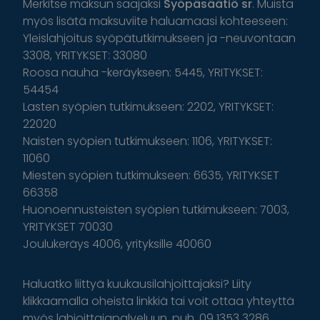
Merkitse maksun saajaksi
Syöpäsäätiö sr
. Muista
myös lisätä maksuviite haluamaasi kohteeseen:
Yleislahjoitus syöpätutkimukseen ja -neuvontaan
3308, YRITYKSET: 33080
Roosa nauha -keräykseen: 5445, YRITYKSET:
54454
Lasten syöpien tutkimukseen: 2202, YRITYKSET:
22020
Naisten syöpien tutkimukseen: 1106, YRITYKSET:
11060
Miesten syöpien tutkimukseen: 6635, YRITYKSET
66358
Huonoennusteisten syöpien tutkimukseen: 7003,
YRITYKSET 70030
Joulukeräys 4006, yrityksille 40060
Haluatko liittyä kuukausilahjoittajaksi? Liity
klikkaamalla oheista linkkiä tai voit ottaa yhteyttä
myös lahjoittajapalveluun, puh. 09 1353 3286