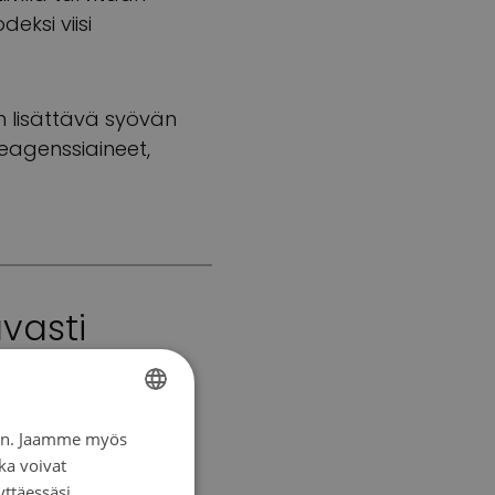
eksi viisi
n lisättävä syövän
reagenssiaineet,
vasti
ketiede on
iin. Jaamme myös
FINNISH
ka voivat
SWEDISH
yttäessäsi