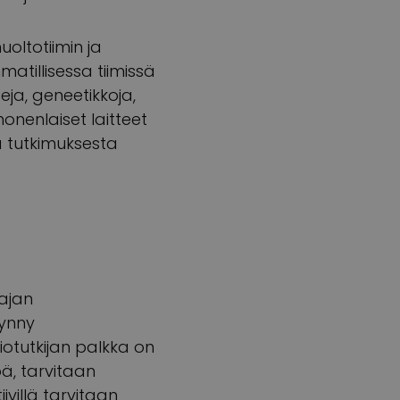
oltotiimin ja
tillisessa tiimissä
eja, geneetikkoja,
 monenlaiset laitteet
 tutkimuksesta
ajan
synny
otutkijan palkka on
ä, tarvitaan
ivillä tarvitaan