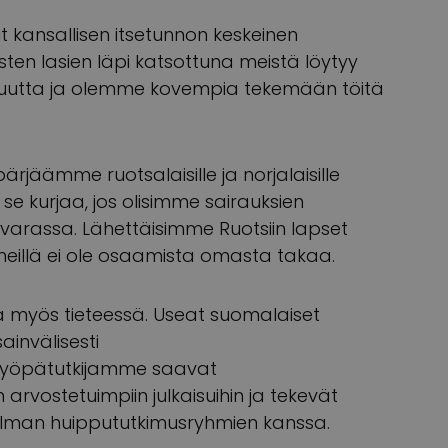
t kansallisen itsetunnon keskeinen
isten lasien läpi katsottuna meistä löytyy
kkuutta ja olemme kovempia tekemään töitä
ärjäämme ruotsalaisille ja norjalaisille
 se kurjaa, jos olisimme sairauksien
arassa. Lähettäisimme Ruotsiin lapset
eillä ei ole osaamista omasta takaa.
tä myös tieteessä. Useat suomalaiset
ainvälisesti
 syöpätutkijamme saavat
arvostetuimpiin julkaisuihin ja tekevät
ilman huippututkimusryhmien kanssa.