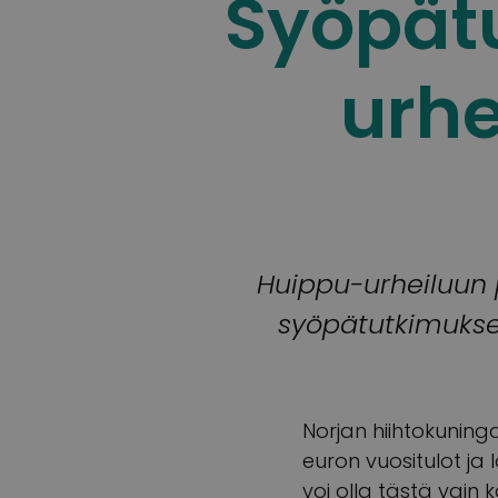
Syöpätu
urhe
Huippu-urheiluun 
syöpätutkimukseen
Norjan hiihtokunin
euron vuositulot ja
voi olla tästä vain