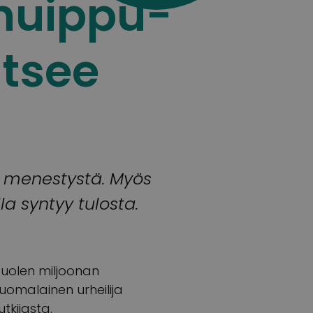
 huippu-
itsee
e menestystä. Myös
la syntyy tulosta.
uolen miljoonan
uomalainen urheilija
tkijasta.