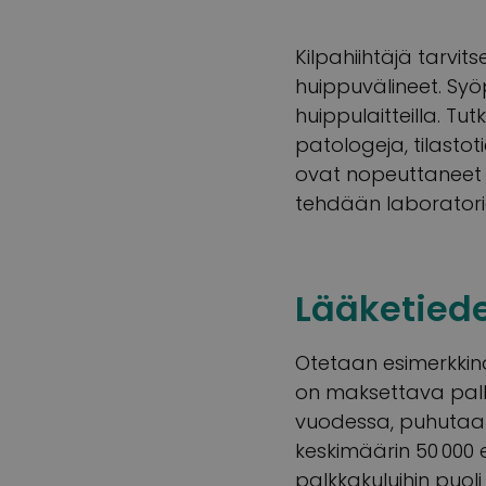
Kilpahiihtäjä tarvi
huippuvälineet. Sy
huippulaitteilla. Tu
patologeja, tilastoti
ovat nopeuttaneet 
tehdään laboratori
Lääketiede
Otetaan esimerkki
on maksettava palkk
vuodessa, puhutaan
keskimäärin 50 000 
palkkakuluihin puoli