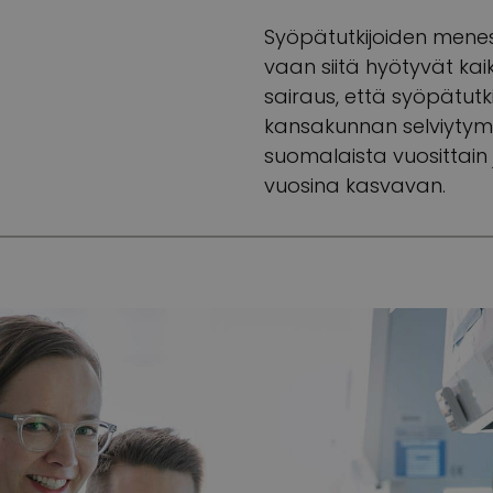
Syöpätutkijoiden menest
vaan siitä hyötyvät kai
sairaus, että syöpätut
kansakunnan selviytymis
suomalaista vuosittain
vuosina kasvavan.