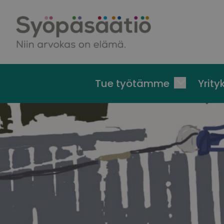
Skip to content
Tue työtämme
Yrityk