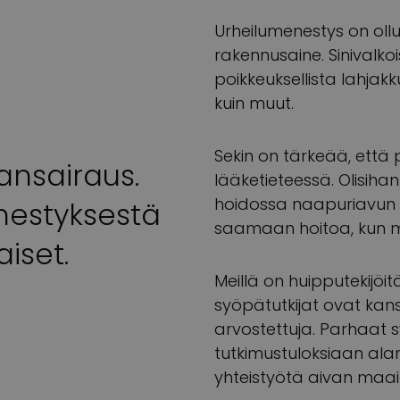
Urheilumenestys on ollu
rakennusaine. Sinivalko
poikkeuksellista lahja
kuin muut.
Sekin on tärkeää, että p
ansairaus.
lääketieteessä. Olisihan
hoidossa naapuriavun v
estyksestä
saamaan hoitoa, kun m
iset.
Meillä on huipputekijöi
syöpätutkijat ovat kans
arvostettuja. Parhaat
tutkimustuloksiaan alan 
yhteistyötä aivan maa