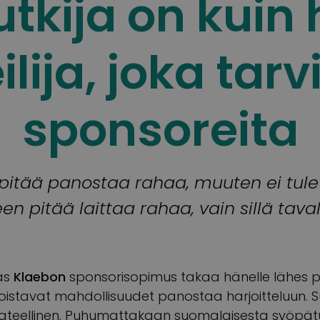
tkija on kuin
ilija, joka tarv
sponsoreita
pitää panostaa rahaa, muuten ei tul
 pitää laittaa rahaa, vain sillä taval
gas
Klaebon
sponsorisopimus takaa hänelle lähes p
 loistavat mahdollisuudet panostaa harjoitteluun. S
 kateellinen. Puhumattakaan suomalaisesta syöpätu