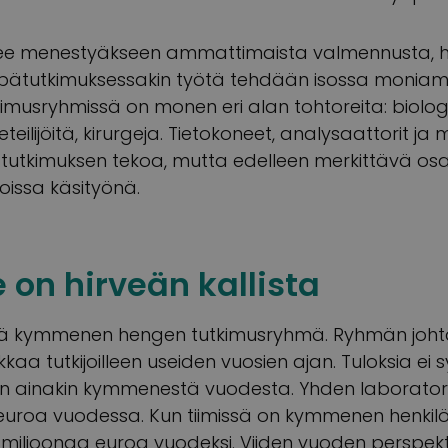
tsee menestyäkseen ammattimaista valmennusta, hu
öpätutkimuksessakin työtä tehdään isossa moniamma
tkimusryhmissä on monen eri alan tohtoreita: biolog
eteilijöitä, kirurgeja. Tietokoneet, analysaattorit ja
tutkimuksen tekoa, mutta edelleen merkittävä osa
oissa käsityönä.
 on hirveän kallista
nä kymmenen hengen tutkimusryhmä. Ryhmän joht
aa tutkijoilleen useiden vuosien ajan. Tuloksia ei 
 ainakin kymmenestä vuodesta. Yhden laboratori
euroa vuodessa. Kun tiimissä on kymmenen henkilö
 miljoonaa euroa vuodeksi. Viiden vuoden perspekti