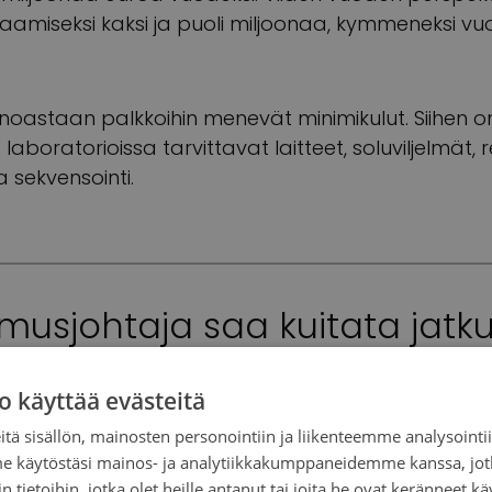
vaamiseksi kaksi ja puoli miljoonaa, kymmeneksi vuod
ainoastaan palkkoihin menevät minimikulut. Siihen o
aboratorioissa tarvittavat laitteet, soluviljelmät, 
 sekvensointi.
imusjohtaja saa kuitata jatku
hansien eurojen laskuja. Lää
o käyttää evästeitä
todella hirveän kallista.
tä sisällön, mainosten personointiin ja liikenteemme analysoint
me käytöstäsi mainos- ja analytiikkakumppaneidemme kanssa, jot
 tietoihin, jotka olet heille antanut tai joita he ovat keränneet kä