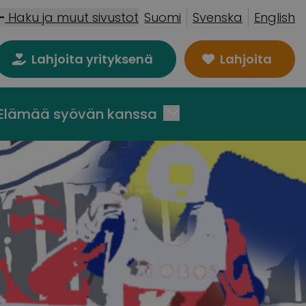
Haku ja muut sivustot
Suomi
Svenska
English
Lahjoita yrityksenä
Lahjoita
Elämää syövän kanssa