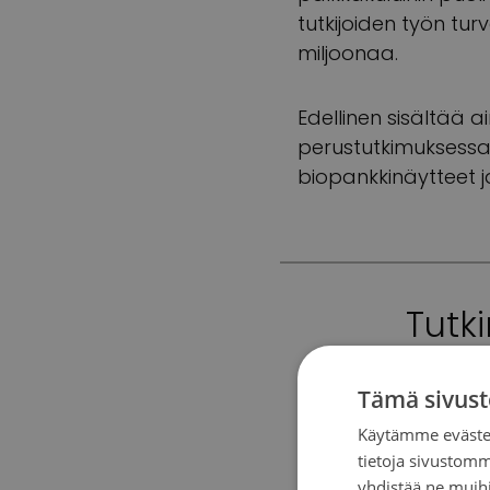
tutkijoiden työn tur
miljoonaa.
Edellinen sisältää 
perustutkimuksessa l
biopankkinäytteet ja
Tutk
satojentu
Tämä sivust
Käytämme evästei
tietoja sivustom
yhdistää ne muihin