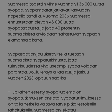
Suomessa todettiin viime vuonna yli 35 000 uutta
syöpää. Syöpämäärät jatkavat kasvuaan
nopealla tahdilla. Vuonna 2035 Suomessa
ennustetaan olevan 46 000 uutta
syöpätapausta, ja jopa 40 prosentin
suomalaisista arvioidaan sairastuvan syöpään
elämänsä aikana.
Syöpäsäätiön joulukeräyksellä tuetaan
suomalaista syöpätutkimusta, jotta
tulevaisuudessa yhä useampi syöpä voidaan
parantaa. Joulukeräys alkaa 15.11. ja jatkuu
vuoden 2023 loppuun saakka.
– Jokainen estetty syöpäkuolema on
syöpätutkimuksen ansiota. Syöpätutkimuksessa
on tällä hetkellä valtava tarve pitkäkestoiselle
rahoitukselle. Suomessa on leikattu