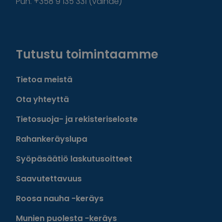
Puh. +358 9 135 331 (vaihde)
Facebook
Instagram
Twitter
Linkedin
Tutustu toimintaamme
Tietoa meistä
Ota yhteyttä
Tietosuoja- ja rekisteriseloste
Rahankeräyslupa
Syöpäsäätiö laskutusoitteet
Saavutettavuus
Roosa nauha -keräys
Munien puolesta -keräys