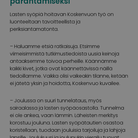
parantamiseksi
Lasten syöpiä hoitavan Koskenvuon työ on
luonteeltaan tavoitteellista ja
periksiantamatonta.
– Haluamme etsiä ratkaisuja. Etsimme
viimeisimmistä tutkimustiedoista uusia keinoja
antaaksemme toivoa perheille. Käännämme
kaikki kivet, jotka ovat käännettävissä näillä
tiedoillamme. Vaikka olisi vaikeakin tilanne, ketään
ei jätetä yksin ja hoidotta, Koskenvuo kuvailee.
– Joulussa on suuri tunnelataus, myös
sairaalassa ja lasten syöpäosastolla. Tunnelma
ei ole ankea, vaan lämmin. Läheisten merkitys
korostuu jouluna. Lasten syöpätautien osastoa
koristellaan, tuodaan jouluisia tarjoiluja ja lahjoja
lapsille. Joulukuusi ja joulupukin vierailu tuovat