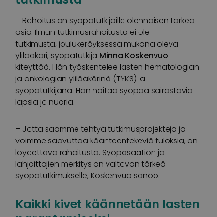
– Rahoitus on syöpätutkijoille olennaisen tärkeä
asia. Ilman tutkimusrahoitusta ei ole
tutkimusta, joulukeräyksessä mukana oleva
ylilääkäri, syöpätutkija
Minna Koskenvuo
kiteyttää. Hän työskentelee lasten hematologian
ja onkologian ylilääkärinä (TYKS) ja
syöpätutkijana. Hän hoitaa syöpää sairastavia
lapsia ja nuoria.
– Jotta saamme tehtyä tutkimusprojekteja ja
voimme saavuttaa käänteentekeviä tuloksia, on
löydettävä rahoitusta. Syöpäsäätiön ja
lahjoittajien merkitys on valtavan tärkeä
syöpätutkimukselle, Koskenvuo sanoo.
Kaikki kivet käännetään lasten