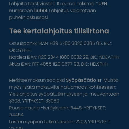
Lahjoita tekstiviestillä 15 euroa: tekstaa
TUEN
numeroon
16499
. Lahjoitus veloitetaan
puhelinlaskussasi.
Tee kertalahjoitus tilisiirtona
Osuuspankki IBAN: FI39 5780 3820 0385 85, BIC:
OKOYFIHH
Nordea IBAN: FI20 2344 1800 0032 29, BIC: NDEAFIHH
Aktia IBAN: FI17 4055 1120 0577 93, BIC: HELSFIHH
Merkitse maksun saajaksi
Syöpäsäätiö sr
. Muista
myös lisätä maksuviite haluamaasi kohteeseen:
Yleislahjoitus syöpätutkimukseen ja -neuvontaan
3308, YRITYKSET: 33080
Roosa nauha -keräykseen: 5445, YRITYKSET:
54454
Lasten syöpien tutkimukseen: 2202, YRITYKSET:
22020