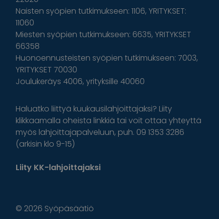
Naisten syöpien tutkimukseen: 1106, YRITYKSET:
11060
Miesten syöpien tutkimukseen: 6635, YRITYKSET
66358
Huonoennusteisten syöpien tutkimukseen: 7003,
YRITYKSET 70030
Joulukeräys 4006, yrityksille 40060
Haluatko liittyä kuukausilahjoittajaksi? Liity
klikkaamalla oheista linkkiä tai voit ottaa yhteyttä
myös lahjoittajapalveluun, puh. 09 1353 3286
(arkisin klo 9-15)
Liity KK-lahjoittajaksi
© 2026 Syöpäsäätiö