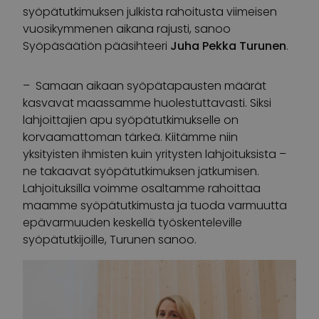
syöpätutkimuksen julkista rahoitusta viimeisen
vuosikymmenen aikana rajusti, sanoo
Syöpäsäätiön pääsihteeri
Juha Pekka Turunen
.
– Samaan aikaan syöpätapausten määrät
kasvavat maassamme huolestuttavasti. Siksi
lahjoittajien apu syöpätutkimukselle on
korvaamattoman tärkeä. Kiitämme niin
yksityisten ihmisten kuin yritysten lahjoituksista –
ne takaavat syöpätutkimuksen jatkumisen.
Lahjoituksilla voimme osaltamme rahoittaa
maamme syöpätutkimusta ja tuoda varmuutta
epävarmuuden keskellä työskenteleville
syöpätutkijoille, Turunen sanoo.