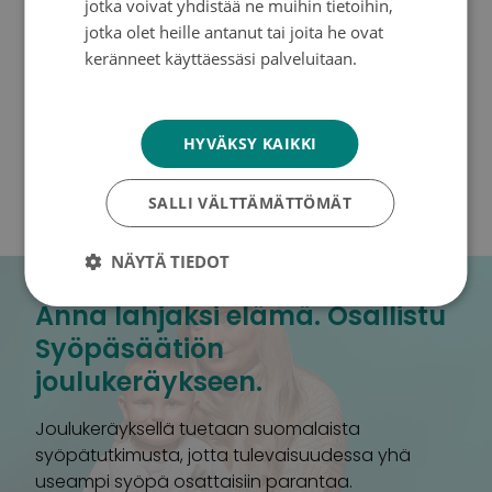
jotka voivat yhdistää ne muihin tietoihin,
jotka olet heille antanut tai joita he ovat
– verkossa: syopasaatio.fi
keränneet käyttäessäsi palveluitaan.
– lahjoitustilille Nordea FI20 2344 1800 0032 29,
Tietosuojakäytäntö
viite 4006, viite yrityksille 40060
– Mobile Paylla numeroon 31150
HYVÄKSY KAIKKI
Teksti: Carita Päivänen
SALLI VÄLTTÄMÄTTÖMÄT
Kuvat:
Svante Gullichsen
NÄYTÄ TIEDOT
Anna lahjaksi elämä. Osallistu
Syöpäsäätiön
joulukeräykseen.
Joulukeräyksellä tuetaan suomalaista
syöpätutkimusta, jotta tulevaisuudessa yhä
useampi syöpä osattaisiin parantaa.