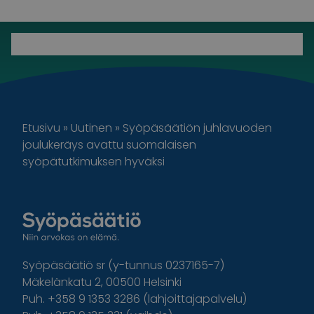
Etusivu
»
Uutinen
»
Syöpäsäätiön juhlavuoden
joulukeräys avattu suomalaisen
syöpätutkimuksen hyväksi
Syöpäsäätiö sr (y-tunnus 0237165-7)
Mäkelänkatu 2, 00500 Helsinki
Puh. +358 9 1353 3286 (lahjoittajapalvelu)