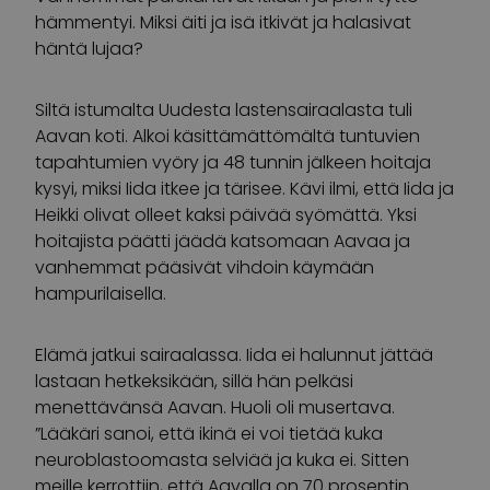
hämmentyi. Miksi äiti ja isä itkivät ja halasivat
häntä lujaa?
Siltä istumalta Uudesta lastensairaalasta tuli
Aavan koti. Alkoi käsittämättömältä tuntuvien
tapahtumien vyöry ja 48 tunnin jälkeen hoitaja
kysyi, miksi Iida itkee ja tärisee. Kävi ilmi, että Iida ja
Heikki olivat olleet kaksi päivää syömättä. Yksi
hoitajista päätti jäädä katsomaan Aavaa ja
vanhemmat pääsivät vihdoin käymään
hampurilaisella.
Elämä jatkui sairaalassa. Iida ei halunnut jättää
lastaan hetkeksikään, sillä hän pelkäsi
menettävänsä Aavan. Huoli oli musertava.
”Lääkäri sanoi, että ikinä ei voi tietää kuka
neuroblastoomasta selviää ja kuka ei. Sitten
meille kerrottiin, että Aavalla on 70 prosentin