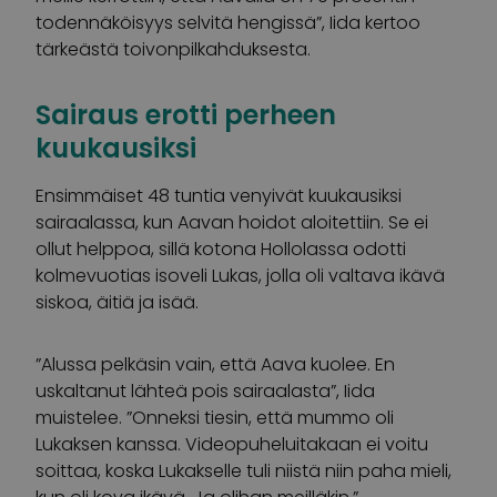
todennäköisyys selvitä hengissä”, Iida kertoo
tärkeästä toivonpilkahduksesta.
Sairaus erotti perheen
kuukausiksi
Ensimmäiset 48 tuntia venyivät kuukausiksi
sairaalassa, kun Aavan hoidot aloitettiin. Se ei
ollut helppoa, sillä kotona Hollolassa odotti
kolmevuotias isoveli Lukas, jolla oli valtava ikävä
siskoa, äitiä ja isää.
”Alussa pelkäsin vain, että Aava kuolee. En
uskaltanut lähteä pois sairaalasta”, Iida
muistelee. ”Onneksi tiesin, että mummo oli
Lukaksen kanssa. Videopuheluitakaan ei voitu
soittaa, koska Lukakselle tuli niistä niin paha mieli,