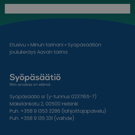
Etusivu
»
Minun tarinani
»
Syöpäsäätiön
joulukeräys Aavan tarina
Syöpäsäätiö sr (y-tunnus 0237165-7)
Mäkelänkatu 2, 00500 Helsinki
Puh. +358 9 1353 3286 (lahjoittajapalvelu)
Puh. +358 9 135 331 (vaihde)
Facebook
Instagram
Twitter
Linkedin