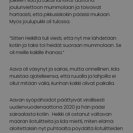
jälkeen. Iida ja Lukas lähtivät aattona
joulunviettoon mummolaan ja toivoivat
hartaasti, että pikkusiskokin pääsisi mukaan.
Myös joulupukki oli tulossa.
”Sitten Heikiltä tuli viesti, että nyt me lähdetään
kotiin ja taksi toi heidät suoraan mummolaan. Se
oli meille kaikille ihanaa.”
Aava oli väsynyt ja sairas, mutta onnellinen. Iida
muistaa ajatelleensa, että ruualla ja lahjoilla ei
ollut mitään väliä, kunhan kaikki olivat paikalla.
Aavan syöpähoidot päättyivät virallisesti
uudenvuodenaattona 2020 ja hän pääsi
sairaalasta kotiin. Heikki oli ostanut valtavan
määrän ilotulitteita ja Iida mietti, miten elämä
aloitettaisiin nyt puhtaalta pöydältä ilotulitteiden