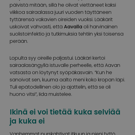
päivistä mitään, sillä he olivat viettäneet kaksi
viikkoa sairaalassa juuri vuoden täyttäneen
tyttärensä vakavien oireiden vuoksi. Lääkärit
uskoivat vahvasti, että
Aavalla
oli harvinainen
suolistoinfektio ja tutkimuksia tehtiin yksi toisensa
perään.
Lopulta syy oireille paljastui. Lääkäri kertoi
sairaalasängyllä istuvalle perheelle, että Aavan
vatsasta on löytynyt syöpäkasvain. ”Kun he
sanoivat sen, kuuma aalto meni koko kropan läpi.
Tuli epätodellinen olo ja ajattelin, että se oli
huono vitsi”, Iida muistelee.
Ikinä ei voi tietää kuka selviää
ja kuka ei
Vanhemmat purskahtivat itkuun ja pieni tyttö