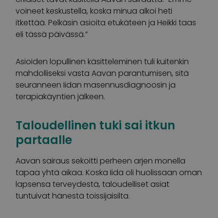
voineet keskustella, koska minua alkoi heti
itkettää. Pelkäsin asioita etukäteen ja Heikki taas
eli tässä päivässä.”
Asioiden lopullinen käsitteleminen tuli kuitenkin
mahdolliseksi vasta Aavan parantumisen, sitä
seuranneen Iidan masennusdiagnoosin ja
terapiakäyntien jälkeen.
Taloudellinen tuki sai itkun
partaalle
Aavan sairaus sekoitti perheen arjen monella
tapaa yhtä aikaa. Koska Iida oli huolissaan oman
lapsensa terveydestä, taloudelliset asiat
tuntuivat hänestä toissijaisilta.