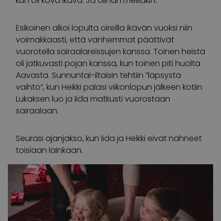
kun oli kova ikävä. Ja olihan meilläkin.”
Esikoinen alkoi lopulta oireilla ikävän vuoksi niin
voimakkaasti, että vanhemmat päättivät
vuorotella sairaalareissujen kanssa. Toinen heistä
oli jatkuvasti pojan kanssa, kun toinen piti huolta
Aavasta. Sunnuntai-iltaisin tehtiin ”läpsystä
vaihto”, kun Heikki palasi viikonlopun jälkeen kotiin
Lukaksen luo ja Iida matkusti vuorostaan
sairaalaan.
Seurasi ajanjakso, kun Iida ja Heikki eivät nähneet
toisiaan lainkaan.