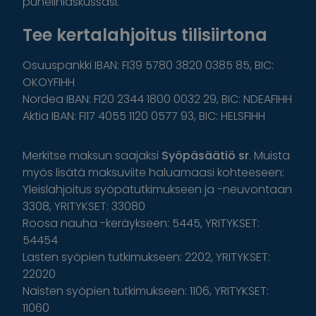
puhelinlaskussasi.
Tee kertalahjoitus tilisiirtona
Osuuspankki IBAN: FI39 5780 3820 0385 85, BIC:
OKOYFIHH
Nordea IBAN: FI20 2344 1800 0032 29, BIC: NDEAFIHH
Aktia IBAN: FI17 4055 1120 0577 93, BIC: HELSFIHH
Merkitse maksun saajaksi
Syöpäsäätiö sr
. Muista
myös lisätä maksuviite haluamaasi kohteeseen:
Yleislahjoitus syöpätutkimukseen ja -neuvontaan
3308, YRITYKSET: 33080
Roosa nauha -keräykseen: 5445, YRITYKSET:
54454
Lasten syöpien tutkimukseen: 2202, YRITYKSET:
22020
Naisten syöpien tutkimukseen: 1106, YRITYKSET:
11060