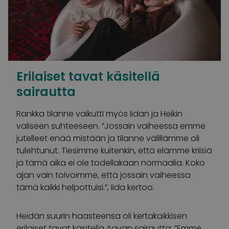
Erilaiset tavat käsitellä
sairautta
Rankka tilanne vaikutti myös Iidan ja Heikin
väliseen suhteeseen. ”Jossain vaiheessa emme
jutelleet enää mistään ja tilanne välillämme oli
tulehtunut. Tiesimme kuitenkin, että elämme kriisiä
ja tämä aika ei ole todellakaan normaalia. Koko
ajan vain toivoimme, että jossain vaiheessa
tämä kaikki helpottuisi.”, Iida kertoo.
Heidän suurin haasteensa oli kertakaikkisen
erilaiset tavat käsitellä Aavan sairautta: ”Emme