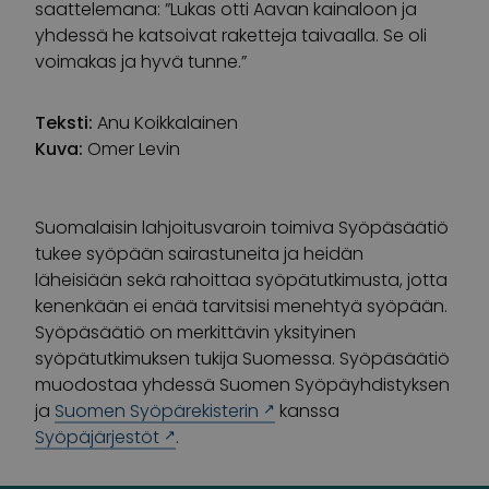
saattelemana: ”Lukas otti Aavan kainaloon ja
yhdessä he katsoivat raketteja taivaalla. Se oli
voimakas ja hyvä tunne.”
Teksti:
Anu Koikkalainen
Kuva:
Omer Levin
Suomalaisin lahjoitusvaroin toimiva Syöpäsäätiö
tukee syöpään sairastuneita ja heidän
läheisiään sekä rahoittaa syöpätutkimusta, jotta
kenenkään ei enää tarvitsisi menehtyä syöpään.
Syöpäsäätiö on merkittävin yksityinen
syöpätutkimuksen tukija Suomessa. Syöpäsäätiö
muodostaa yhdessä Suomen Syöpäyhdistyksen
ja
Suomen Syöpärekisterin
kanssa
Syöpäjärjestöt
.