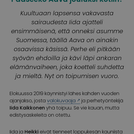
Kuultuaan lapsensa vakavasta
sairaudesta Iida ajatteli
ensimmäisenä, että onneksi asumme
Suomessa, täällä Aava on ainakin
osaavissa käsissä. Perhe eli pitkään
syövän ehdoilla ja kävi läpi ankaran
elämänvaiheen, joka koetteli suhdetta
ja mieltä. Nyt on toipumisen vuoro.
Elokuussa 2019 käynnistyi lähes kahden vuoden
ajanjakso, josta
valokuvaaja
ja perhetyöntekijä
Iida Kaikkonen
yhä toipuu. Se vie kauan, mutta
edistysaskeleita on otettu.
Iida ja
Heikki
eivät tienneet loppukesän kauniista