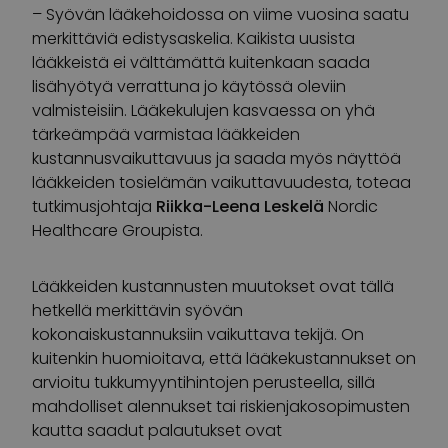
– Syövän lääkehoidossa on viime vuosina saatu
merkittäviä edistysaskelia. Kaikista uusista
lääkkeistä ei välttämättä kuitenkaan saada
lisähyötyä verrattuna jo käytössä oleviin
valmisteisiin. Lääkekulujen kasvaessa on yhä
tärkeämpää varmistaa lääkkeiden
kustannusvaikuttavuus ja saada myös näyttöä
lääkkeiden tosielämän vaikuttavuudesta, toteaa
tutkimusjohtaja
Riikka-Leena Leskelä
Nordic
Healthcare Groupista.
Lääkkeiden kustannusten muutokset ovat tällä
hetkellä merkittävin syövän
kokonaiskustannuksiin vaikuttava tekijä. On
kuitenkin huomioitava, että lääkekustannukset on
arvioitu tukkumyyntihintojen perusteella, sillä
mahdolliset alennukset tai riskienjakosopimusten
kautta saadut palautukset ovat