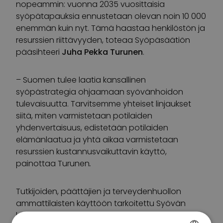
nopeammin: vuonna 2035 vuosittaisia
syöpätapauksia ennustetaan olevan noin 10 000
enemmän kuin nyt. Tämä haastaa henkilöstön ja
resurssien riittävyyden, toteaa Syöpäsäätiön
pääsihteeri
Juha Pekka Turunen
.
– Suomen tulee laatia kansallinen
syöpästrategia ohjaamaan syövänhoidon
tulevaisuutta. Tarvitsemme yhteiset linjaukset
siitä, miten varmistetaan potilaiden
yhdenvertaisuus, edistetään potilaiden
elämänlaatua ja yhtä aikaa varmistetaan
resurssien kustannusvaikuttavin käyttö,
painottaa Turunen
.
Tutkijoiden, päättäjien ja terveydenhuollon
ammattilaisten käyttöön tarkoitettu Syövän
kustannukset -sovellus tarjoaa mahdollisuuden