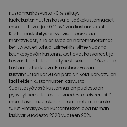
Kustannuskasvusta 70 % selittyy
lääkekustannusten kasvulla. Lääkekustannukset
muodostavat jo 40 % syövän kustannuksista.
Kustannuskehitys eri syövissä poikkeaa
merkittävästi, sillä eri syöpien hoitomenetelmät
kehittyvät eri tahtia. Esimerkiksi viime vuosina
keuhkosyövän kustannukset ovat kasvaneet, ja
kasvun taustalla on erityisesti sairaalalääkkeiden
kustannusten kasvu. Eturauhassyövän
kustannusten kasvu on peräisin Kela-korvattujen
lääkkeiden kustannusten kasvusta.
Suolistosyövissä kustannus on puolestaan
pysynyt samalla tasolla vuodesta toiseen, sillä
merkittäviä muutoksia hoitomenetelmiin ei ole
tullut. Rintasyövän kustannukset jopa hieman
laskivat vuodesta 2020 vuoteen 2021.