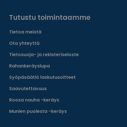
Facebook
Instagram
Twitter
Linkedin
Tutustu toimintaamme
Tietoa meistä
Ota yhteyttä
Tietosuoja- ja rekisteriseloste
Rahankeräyslupa
Syöpäsäätiö laskutusoitteet
Saavutettavuus
Roosa nauha -keräys
Munien puolesta -keräys