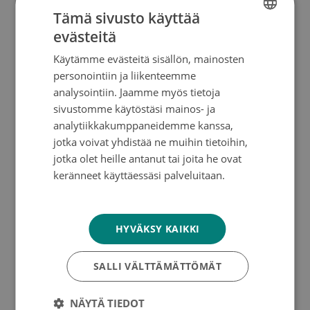
tarkastella esimerkiksi diagnoosi- ja
Tämä sivusto käyttää
hyvinvointialuekohtaisesti syövän kustannuksia.
evästeitä
Se purkaa kustannukset muun muassa
FINNISH
erikoissairaanhoidon, lääkkeiden, kuntoutuksen,
Käytämme evästeitä sisällön, mainosten
SWEDISH
matkojen ja sairauspäivärahojen muodostamiin
personointiin ja liikenteemme
ENGLISH
osuuksiin.
analysointiin. Jaamme myös tietoja
sivustomme käytöstäsi mainos- ja
analytiikkakumppaneidemme kanssa,
Suomessa on hyvät kansalliset rekisterit, jotka
jotka voivat yhdistää ne muihin tietoihin,
mahdollistavat kustannusvaikuttavuuden
jotka olet heille antanut tai joita he ovat
seurannan eri sairausryhmissä. Sovelluksessa
keränneet käyttäessäsi palveluitaan.
suorite- ja kustannustiedot kerätään THL:n ja
Tietosuojakäytäntö
Kelan rekistereistä. Lisäksi Suomen
Syöpärekisteristä saadaan tiedot
syöpäkuolleisuudesta, 5-vuotiselossaololuvuista
HYVÄKSY KAIKKI
ja uusien tautitapausten määristä.
SALLI VÄLTTÄMÄTTÖMÄT
Löydät Syövän kustannukset -sovelluksen täältä.
NÄYTÄ TIEDOT