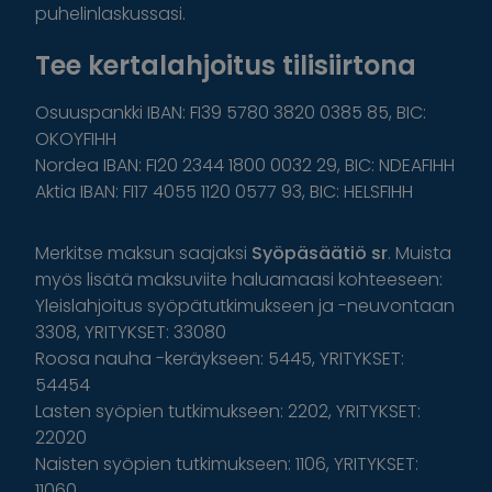
puhelinlaskussasi.
Tee kertalahjoitus tilisiirtona
Osuuspankki IBAN: FI39 5780 3820 0385 85, BIC:
OKOYFIHH
Nordea IBAN: FI20 2344 1800 0032 29, BIC: NDEAFIHH
Aktia IBAN: FI17 4055 1120 0577 93, BIC: HELSFIHH
Merkitse maksun saajaksi
Syöpäsäätiö sr
. Muista
myös lisätä maksuviite haluamaasi kohteeseen:
Yleislahjoitus syöpätutkimukseen ja -neuvontaan
3308, YRITYKSET: 33080
Roosa nauha -keräykseen: 5445, YRITYKSET:
54454
Lasten syöpien tutkimukseen: 2202, YRITYKSET:
22020
Naisten syöpien tutkimukseen: 1106, YRITYKSET:
11060