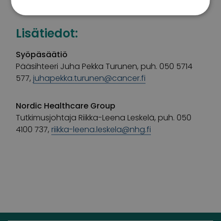
Lisätiedot:
Syöpäsäätiö
Pääsihteeri Juha Pekka Turunen, puh. 050 5714
577,
juhapekka.turunen@cancer.fi
Nordic Healthcare Group
Tutkimusjohtaja Riikka-Leena Leskelä, puh. 050
4100 737,
riikka-leena.leskela@nhg.fi