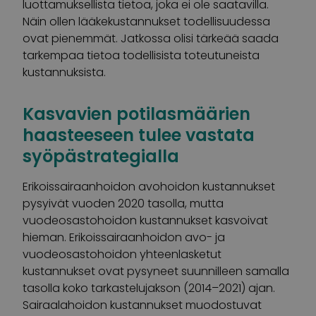
luottamuksellista tietoa, joka ei ole saatavilla.
Näin ollen lääkekustannukset todellisuudessa
ovat pienemmät. Jatkossa olisi tärkeää saada
tarkempaa tietoa todellisista toteutuneista
kustannuksista.
Kasvavien potilasmäärien
haasteeseen tulee vastata
syöpästrategialla
Erikoissairaanhoidon avohoidon kustannukset
pysyivät vuoden 2020 tasolla, mutta
vuodeosastohoidon kustannukset kasvoivat
hieman. Erikoissairaanhoidon avo- ja
vuodeosastohoidon yhteenlasketut
kustannukset ovat pysyneet suunnilleen samalla
tasolla koko tarkastelujakson (2014–2021) ajan.
Sairaalahoidon kustannukset muodostuvat