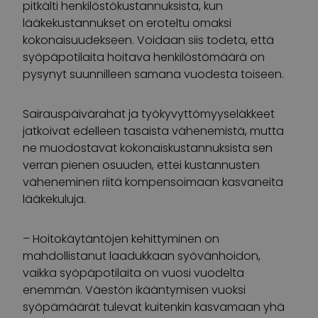
pitkälti henkilöstökustannuksista, kun
lääkekustannukset on eroteltu omaksi
kokonaisuudekseen. Voidaan siis todeta, että
syöpäpotilaita hoitava henkilöstömäärä on
pysynyt suunnilleen samana vuodesta toiseen.
Sairauspäivärahat ja työkyvyttömyyseläkkeet
jatkoivat edelleen tasaista vähenemistä, mutta
ne muodostavat kokonaiskustannuksista sen
verran pienen osuuden, ettei kustannusten
väheneminen riitä kompensoimaan kasvaneita
lääkekuluja.
– Hoitokäytäntöjen kehittyminen on
mahdollistanut laadukkaan syövänhoidon,
vaikka syöpäpotilaita on vuosi vuodelta
enemmän. Väestön ikääntymisen vuoksi
syöpämäärät tulevat kuitenkin kasvamaan yhä