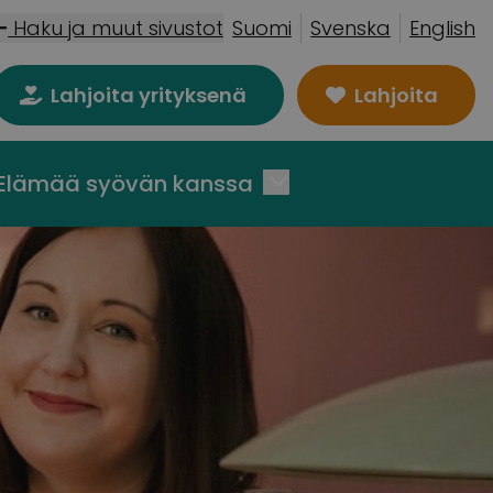
Haku ja muut sivustot
Suomi
Svenska
English
Lahjoita yrityksenä
Lahjoita
Elämää syövän kanssa