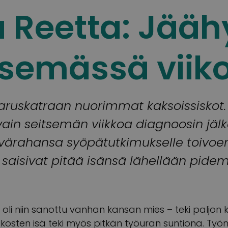
ja Reetta: Jääh
tsemässä viik
isaruskatraan nuorimmat kaksoissiskot
ain seitsemän viikkoa diagnoosin jälk
värahansa syöpätutkimukselle toivoen
t saisivat pitää isänsä lähellään pide
 oli niin sanottu vanhan kansan mies – teki paljon 
iskosten isä teki myös pitkän työuran suntiona. Työ