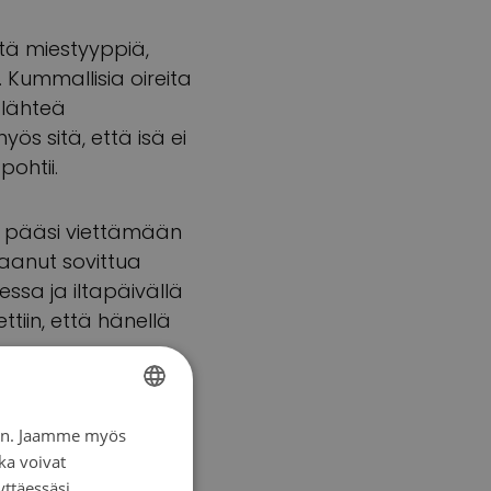
itä miestyyppiä,
. Kummallisia oireita
a lähteä
ös sitä, että isä ei
pohtii.
Hän pääsi viettämään
saanut sovittua
essa ja iltapäivällä
tiin, että hänellä
iin. Jaamme myös
FINNISH
ka voivat
SWEDISH
yttäessäsi