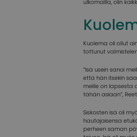
ulkomailla, olin kaik
Kuolem
Kuolema oli ollut a
tottunut valmistele
”Isä usein sanoi meil
että hän itsekin saa
meille on lapsesta 
tähän asiaan”, Reet
Siskosten isä oli my
hautajaisensa etukät
perheen saman pöyd