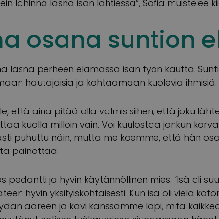
kein lähinnä läsnä isän lähtiessä”, Sofia muistelee kii
a osana suntion 
ina läsnä perheen elämässä isän työn kautta. Sunti
maan hautajaisia ja kohtaamaan kuolevia ihmisiä.
le, että aina pitää olla valmis siihen, että joku läht
ttaa kuolla milloin vain. Voi kuulostaa jonkun korva
asti puhuttu näin, mutta me koemme, että hän osas
ta painottaa.
ös pedantti ja hyvin käytännöllinen mies. ”Isä oli su
een hyvin yksityiskohtaisesti. Kun isä oli vielä koton
än ääreen ja kävi kanssamme läpi, mitä kaikkea 