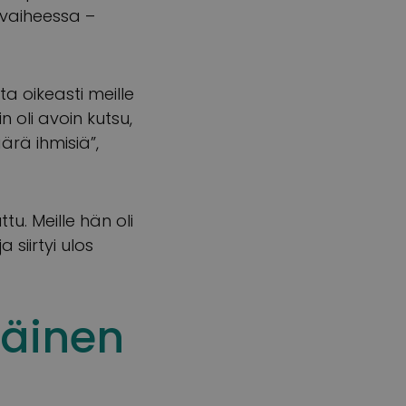
nvaiheessa –
ta oikeasti meille
n oli avoin kutsu,
äärä ihmisiä”,
ttu. Meille hän oli
 siirtyi ulos
päinen