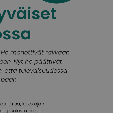
yväiset
ossa
. He menettivät rakkaan
een. Nyt he päättivät
, että tulevaisuudessa
mpään.
käsillänsä, koko ajan
nsä puolesta hän oli