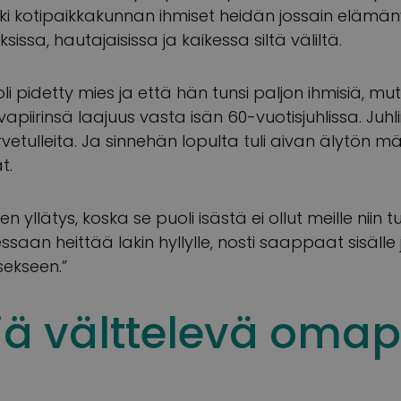
ki kotipaikkakunnan ihmiset heidän jossain elämä
sissa, hautajaisissa ja kaikessa siltä väliltä.
oli pidetty mies ja että hän tunsi paljon ihmisiä, mut
piirinsä laajuus vasta isän 60-vuotisjuhlissa. Juhlii
ervetulleita. Ja sinnehän lopulta tuli aivan älytön m
t.
en yllätys, koska se puoli isästä ei ollut meille niin tu
essaan heittää lakin hyllylle, nosti saappaat sisälle ja
ekseen.”
iä välttelevä oma