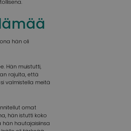
tollisena.
elämää
ona hän oli
ee. Hän muistutti,
an rajulta, että
i valmistella meitä
unnitellut omat
a, hän istutti koko
hän hautajaisiinsa