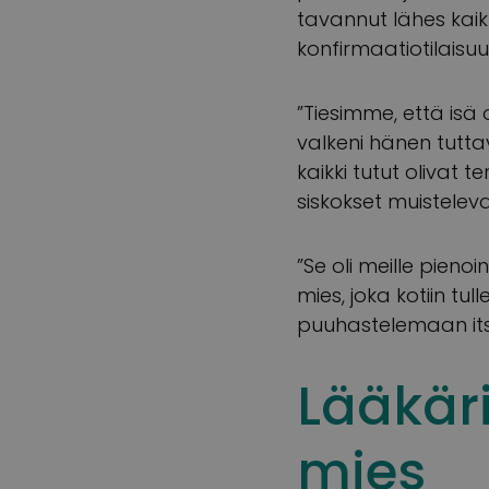
tavannut lähes kaik
konfirmaatiotilaisuuk
”Tiesimme, että isä 
valkeni hänen tuttava
kaikki tutut olivat t
siskokset muisteleva
”Se oli meille pienoin
mies, joka kotiin tull
puuhastelemaan its
Lääkär
mies