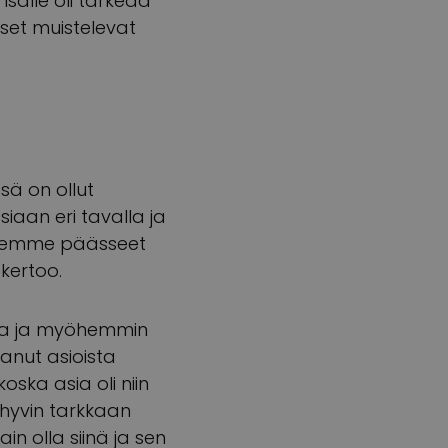
sälle oli tärkeää
set muistelevat
sä on ollut
siaan eri tavalla ja
olemme päässeet
 kertoo.
ista ja myöhemmin
anut asioista
oska asia oli niin
n hyvin tarkkaan
in olla siinä ja sen