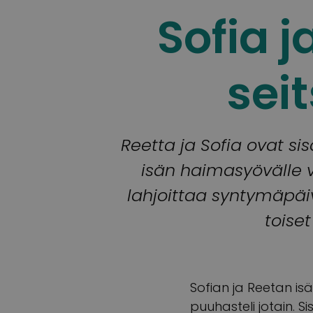
Sofia 
sei
Reetta ja Sofia ovat s
isän haimasyövälle v
lahjoittaa syntymäpäi
toise
Sofian ja Reetan isä
puuhasteli jotain. S