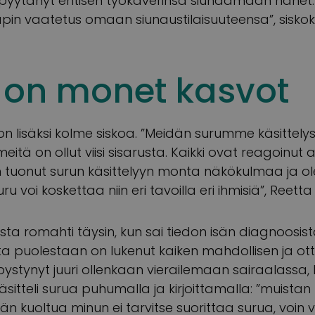
s pyytänyt entisen työkaverinsa siunaamaan hänet. I
in vaatetus omaan siunaustilaisuuteensa”, siskok
a on monet kasvot
 on lisäksi kolme siskoa. ”Meidän surumme käsittelys
eitä on ollut viisi sisarusta. Kaikki ovat reagoinut a
 tuonut surun käsittelyyn monta näkökulmaa ja 
 voi koskettaa niin eri tavoilla eri ihmisiä”, Reetta
koista romahti täysin, kun sai tiedon isän diagnoos
 puolestaan on lukenut kaiken mahdollisen ja ott
i pystynyt juuri ollenkaan vierailemaan sairaalassa, k
äsitteli surua puhumalla ja kirjoittamalla: ”muista
än kuoltua minun ei tarvitse suorittaa surua, voin va