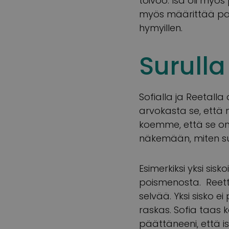
toivoo. Isä oli myö
myös määrittää pap
hymyillen.
Surull
Sofialla ja Reetalla
arvokasta se, että m
koemme, että se on
näkemään, miten suru
Esimerkiksi yksi sis
poismenosta. Reetta
selvää. Yksi sisko e
raskas. Sofia taas k
päättäneeni, että is