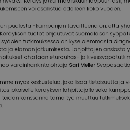
 hyväksi. Keräys jatkui maaliskuun loppuun asti, m
ukemiseen voi osallistua edelleen koko vuoden.
en puolesta -kampanjan tavoitteena on, että yh
ä. Keräyksen tuotot ohjautuvat suomalaisen syöpä
n syöpien tutkimuksessa on kyse aiemmasta diagno
a ja elämän jatkumisesta. Lahjoittajien ansiosta 
hjoitukset ohjataan eturauhas- ja kivessyöpätutk
anoo varainhankintajohtaja
Sari Meller
Syöpäsäätiö
me myös keskustelua, joka lisää tietoisuutta ja vi
 kiitos jokaiselle keräyksen lahjoittajalle sekä kumpp
le – teidän kanssanne tämä työ muuttuu tutkimukseks
a.