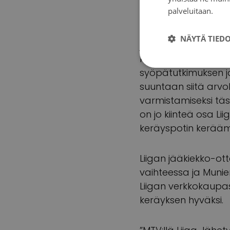
myös AIG, Black Hor
palveluitaan.
Tie
”Olimme nyt kolmat
NÄYTÄ TIED
jääkiekko koskettaa 
kasvavissa määrin
syöpätutkimuksen ja
suuntaan siitä arvo
varmistamiseksi täss
on jo kiinteä osa Li
keräyspotin kerääm
Liigan jääkiekko-ot
vaihteessa ja Munie
Liigan verkkokaupas
keräyksen hyväksi.