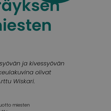
räyksen
miesten
syövän ja kivessyövän
keulakuvina olivat
rttu Wiskari.
tuotto miesten