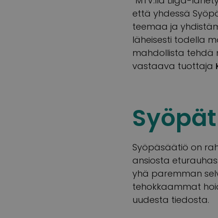
”MTV:llä Liiga-lähety
että yhdessä Syöp
teemaa ja yhdistäm
läheisesti todella 
mahdollista tehdä n
vastaava tuottaja
Syöpät
Syöpäsäätiö on raho
ansiosta eturauhass
yhä paremman selvi
tehokkaammat hoido
uudesta tiedosta.