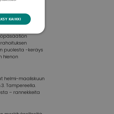
ENGLISH
urat, Liiga ja
KSY KAIKKI
a valitettavasti
ssa suomalaisen
Syöpäsäätiön
 rahoituksen
ien puolesta -keräys
in hienon
dat helmi-maaliskuun
.3. Tampereella.
esta – rannekkeita