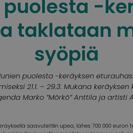
 puolesta -ke
la taklataan 
syöpiä
 Munien puolesta -keräyksen eturauhas
iseksi 21.1. – 29.3. Mukana keräyksen 
enda Marko ”Mörkö” Anttila ja artisti A
räyksellä saavutettiin upea, lähes 700 000 euron 