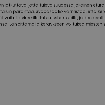
n jatkuttava, jotta tulevaisuudessa jokainen et
itaisiin parantaa. Syöpäsäätiö varmistaa, että ke
ät vaikuttavimmille tutkimushankkeille, joiden avu
ssa. Lahjoittamalla keräykseen voi tukea miesten 