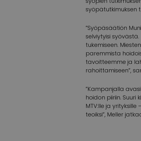
syöpien tutkimuksen
syöpätutkimuksen t
”Syöpäsäätiön Muni
selviytyisi syöväst
tukemiseen. Mieste
paremmista hoidoist
tavoitteemme ja la
rahoittamiseen”, s
”Kampanjalla avasim
hoidon piiriin. Suuri
MTV:lle ja yrityksil
teoiksi”, Meller jatka