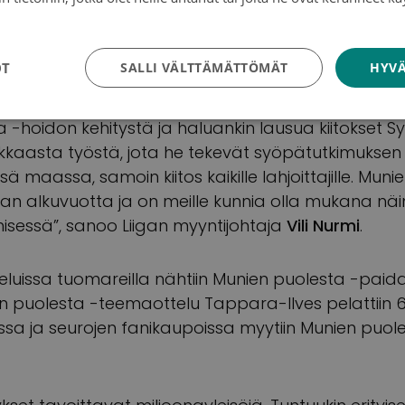
se, DAVA Kultamuna ja Oriflame.
tosuojakäytäntö
ta vuotta mukana Munien puolesta -keräyksessä. Se
OT
SALLI VÄLTTÄMÄTTÖMÄT
HYVÄ
suomalaisia erityisellä tavalla, mutta niin kosketta
 myös syöpä. Haluamme olla osaltamme auttama
 -hoidon kehitystä ja haluankin lausua kiitokset 
kkaasta työstä, jota he tekevät syöpätutkimuksen
ä maassa, samoin kiitos kaikille lahjoittajille. Mun
igan alkuvuotta ja on meille kunnia olla mukana nä
isessä”, sanoo Liigan myyntijohtaja
Vili Nurmi
.
teluissa tuomareilla nähtiin Munien puolesta -pai
n puolesta -teemaottelu Tappara-Ilves pelattiin 6
sa ja seurojen fanikaupoissa myytiin Munien puol