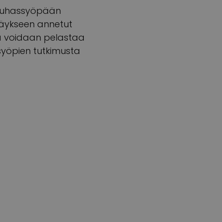
urauhassyöpään
räykseen annetut
lla voidaan pelastaa
syöpien tutkimusta