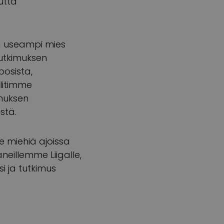
utta
ä useampi mies
tutkimuksen
osista,
ylitimme
imuksen
stä.
e miehiä ajoissa
aneillemme Liigalle,
i ja tutkimus