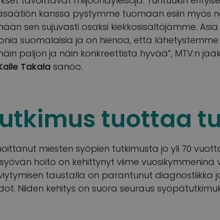
kset tavoittavat miljoonayleisöjä. Tuntuukin erityise
äsäätiön kanssa pystymme tuomaan esiin myös n
ään sen sujuvasti osaksi kiekkosisältöjämme. Asia
monia suomalaisia ja on hienoa, että lähetystemme
äin paljon ja näin konkreettista hyvää”, MTV:n jääk
Kalle Takala
sanoo.
utkimus tuottaa tu
ittanut miesten syöpien tutkimusta jo yli 70 vuott
yövän hoito on kehittynyt viime vuosikymmeninä va
ytymisen taustalla on parantunut diagnostiikka j
t. Niiden kehitys on suora seuraus syöpätutkim