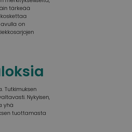
n merkitykselliseltä,
äin tärkeää
 koskettaa
 avulla on
iekkosarjojen
loksia
a. Tutkimuksen
ltavasti. Nykyisen,
a yhä
uksen tuottamasta