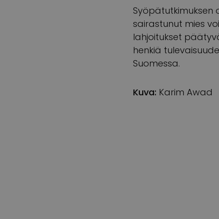
Syöpätutkimuksen o
sairastunut mies vo
lahjoitukset päätyv
henkiä tulevaisuude
Suomessa.
Kuva:
Karim Awad