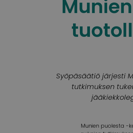
Munien
tuotol
Syöpäsäätiö järjesti
tutkimuksen tukem
jääkiekkoleg
Munien puolesta -ke