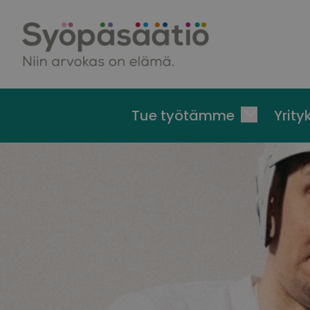
Skip to content
Tue työtämme
Yrityk