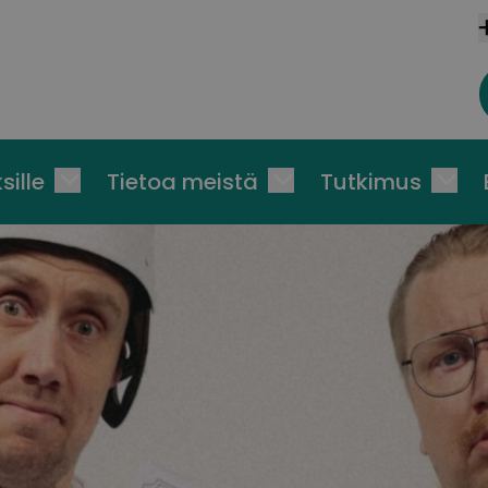
sille
Tietoa meistä
Tutkimus