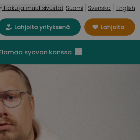
Haku ja muut sivustot
Suomi
Svenska
English
Lahjoita yrityksenä
Lahjoita
Elämää syövän kanssa