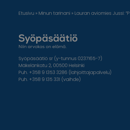
Etusivu
»
Minun tarinani
»
Lauran aviomies Jussi: ”P
Syöpäsäätiö sr (y-tunnus 0237165-7)
Mäkelänkatu 2, 00500 Helsinki
Puh. +358 9 1353 3286 (lahjoittajapalvelu)
Puh. +358 9 135 331 (vaihde)
Facebook
Instagram
Twitter
Linkedin