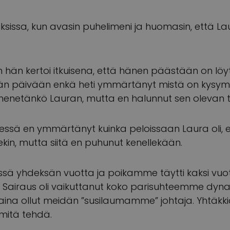
uksissa, kun avasin puhelimeni ja huomasin, että Lau
in hän kertoi itkuisena, että hänen päästään on löy
jään päivään enkä heti ymmärtänyt mistä on kysy
ä menetänkö Lauran, mutta en halunnut sen olevan t
essä en ymmärtänyt kuinka peloissaan Laura oli, ett
ekin, mutta siitä en puhunut kenellekään.
ssä yhdeksän vuotta ja poikamme täytti kaksi vuo
t. Sairaus oli vaikuttanut koko parisuhteemme dyn
 aina ollut meidän ”susilaumamme” johtaja. Yhtäkki
 mitä tehdä.