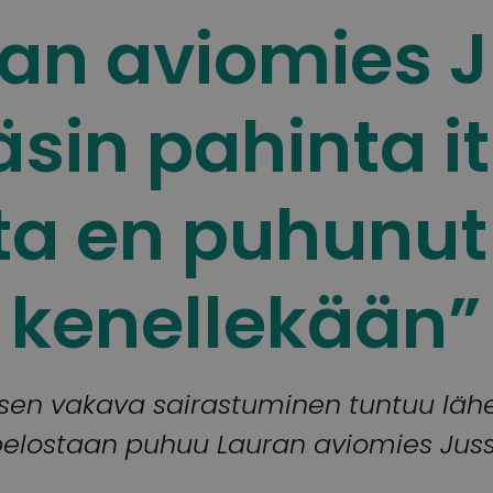
an aviomies J
äsin pahinta it
a en puhunut 
kenellekään”
isen vakava sairastuminen tuntuu lähe
elostaan puhuu Lauran aviomies Juss