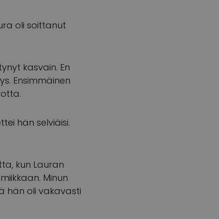
ra oli soittanut
tynyt kasvain. En
mys. Ensimmäinen
otta.
ei hän selviäisi.
tta, kun Lauran
amiikkaan. Minun
ä hän oli vakavasti