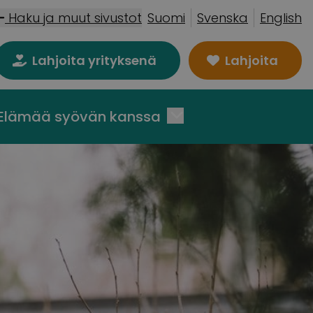
Haku ja muut sivustot
Suomi
Svenska
English
Lahjoita yrityksenä
Lahjoita
Elämää syövän kanssa