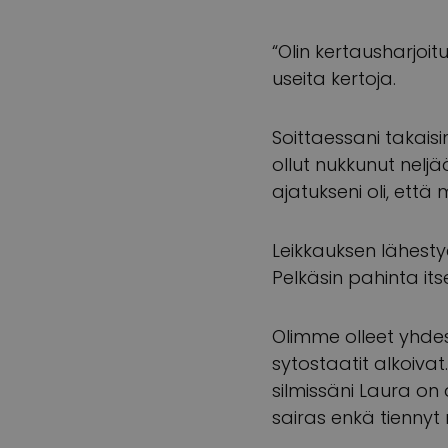
“Olin kertausharjoit
useita kertoja.
Soittaessani takais
ollut nukkunut nel
ajatukseni oli, ett
Leikkauksen lähesty
Pelkäsin pahinta its
Olimme olleet yhde
sytostaatit alkoiva
silmissäni Laura on
sairas enkä tiennyt