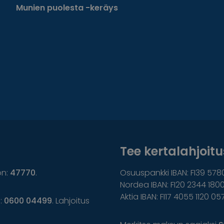
Munien puolesta -keräys
Tee kertalahjoitus
on:
47770
.
Osuuspankki IBAN: FI39 578
Nordea IBAN: FI20 2344 1800
Aktia IBAN: FI17 4055 1120 05
n:
0600 04499
. Lahjoitus