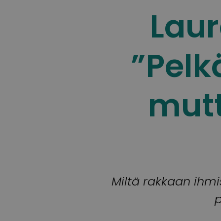
Laur
”Pelk
mutt
Miltä rakkaan ihm
p