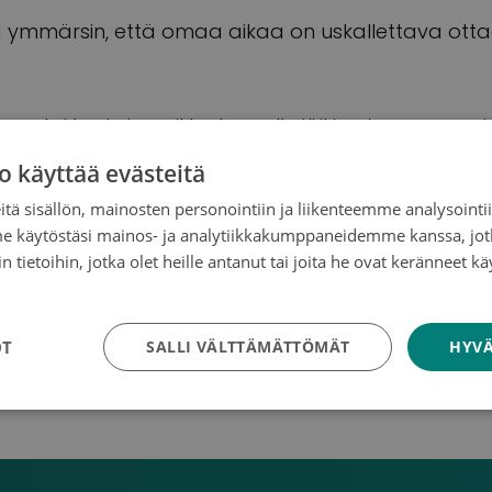
 ymmärsin, että omaa aikaa on uskallettava ottaa
 onneksi hyvin ja vaikka Lauralle jäikin aivovamma,
a oikeutetusti palannut paikalleen.
o käyttää evästeitä
tä sisällön, mainosten personointiin ja liikenteemme analysoint
ivon, että elämme tavallista elämää eikä meidän 
me käytöstäsi mainos- ja analytiikkakumppaneidemme kanssa, jot
käy koulua ja saamme yhdessä olla osa sekä hän
 tietoihin, jotka olet heille antanut tai joita he ovat keränneet kä
tosuojakäytäntö
OT
SALLI VÄLTTÄMÄTTÖMÄT
HYVÄ
nta