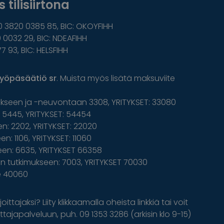
 tilisiirtona
0 3820 0385 85, BIC: OKOYFIHH
 0032 29, BIC: NDEAFIHH
77 93, BIC: HELSFIHH
yöpäsäätiö sr
. Muista myös lisätä maksuviite
ukseen ja -neuvontaan 3308, YRITYKSET: 33080
5445, YRITYKSET: 54454
n: 2202, YRITYKSET: 22020
n: 1106, YRITYKSET: 11060
een: 6635, YRITYKSET 66358
 tutkimukseen: 7003, YRITYKSET 70030
le 40060
oittajaksi? Liity klikkaamalla oheista linkkiä tai voit
tajapalveluun, puh. 09 1353 3286 (arkisin klo 9-15)