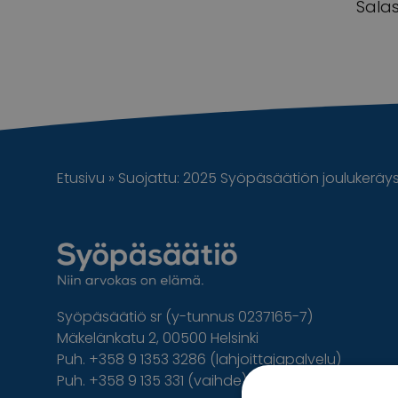
Sala
Etusivu
»
Suojattu: 2025 Syöpäsäätiön joulukeräys m
Syöpäsäätiö sr (y-tunnus 0237165-7)
Mäkelänkatu 2, 00500 Helsinki
Puh. +358 9 1353 3286 (lahjoittajapalvelu)
Puh. +358 9 135 331 (vaihde)