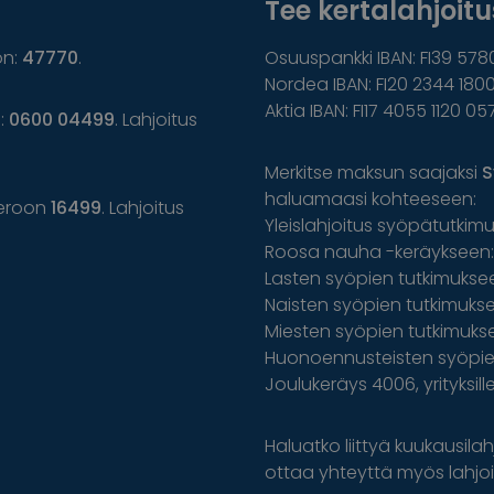
Tee kertalahjoitus
on:
47770
.
Osuuspankki IBAN: FI39 578
Nordea IBAN: FI20 2344 1800
Aktia IBAN: FI17 4055 1120 05
n:
0600 04499
. Lahjoitus
Merkitse maksun saajaksi
S
haluamaasi kohteeseen:
eroon
16499
. Lahjoitus
Yleislahjoitus syöpätutkim
Roosa nauha -keräykseen: 
Lasten syöpien tutkimuksee
Naisten syöpien tutkimuksee
Miesten syöpien tutkimuks
Huonoennusteisten syöpien
Joulukeräys 4006, yrityksil
Haluatko liittyä kuukausilahj
ottaa yhteyttä myös lahjoit