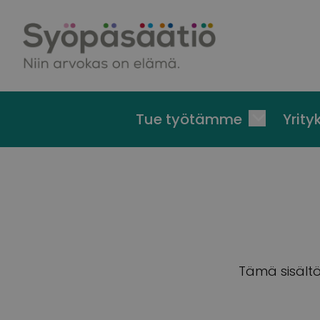
Skip to content
Tue työtämme
Yrityk
Tämä sisältö