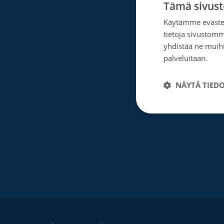
Tämä sivust
Facebook
Instagram
Twitter
Linkedin
Käytämme evästei
tietoja sivustom
yhdistää ne muihin
palveluitaan.
Tie
NÄYTÄ TIED