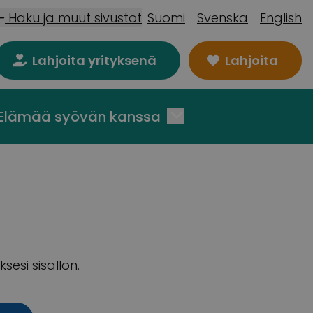
Haku ja muut sivustot
Suomi
Svenska
English
Lahjoita yrityksenä
Lahjoita
Elämää syövän kanssa
esi sisällön.