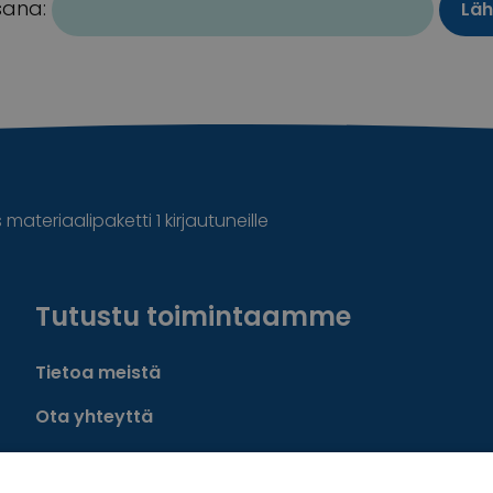
sana:
ateriaalipaketti 1 kirjautuneille
Tutustu toimintaamme
Tietoa meistä
Ota yhteyttä
Tietosuoja- ja rekisteriseloste