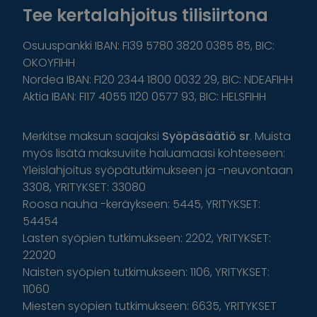
Tee kertalahjoitus tilisiirtona
Osuuspankki IBAN: FI39 5780 3820 0385 85, BIC:
OKOYFIHH
Nordea IBAN: FI20 2344 1800 0032 29, BIC: NDEAFIHH
Aktia IBAN: FI17 4055 1120 0577 93, BIC: HELSFIHH
Merkitse maksun saajaksi
Syöpäsäätiö sr
. Muista
myös lisätä maksuviite haluamaasi kohteeseen:
Yleislahjoitus syöpätutkimukseen ja -neuvontaan
3308, YRITYKSET: 33080
Roosa nauha -keräykseen: 5445, YRITYKSET:
54454
Lasten syöpien tutkimukseen: 2202, YRITYKSET:
22020
Naisten syöpien tutkimukseen: 1106, YRITYKSET:
11060
Miesten syöpien tutkimukseen: 6635, YRITYKSET