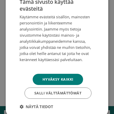
Tämä sivusto käyttää
parempi lahja, kuin olla mukana
evästeitä
FINNISH
tukemassa tutkimusta, jotta
Käytämme evästeitä sisällön, mainosten
SWEDISH
kenenkään äiti, tytär tai muu läheinen
personointiin ja liikenteemme
ENGLISH
analysointiin. Jaamme myös tietoja
ei enää menehtyisi syöpään.
sivustomme käytöstäsi mainos- ja
analytiikkakumppaneidemme kanssa,
Vasta oman jälkikasvun myötä
jotka voivat yhdistää ne muihin tietoihin,
todella ymmärtää turvaverkon
jotka olet heille antanut tai joita he ovat
keränneet käyttäessäsi palveluitaan.
merkityksen. Onneksi turvaverkkoja voi
Tietosuojakäytäntö
rakentaa myös syöpätutkimusta
tukemalla.”
HYVÄKSY KAIKKI
SALLI VÄLTTÄMÄTTÖMÄT
NÄYTÄ TIEDOT