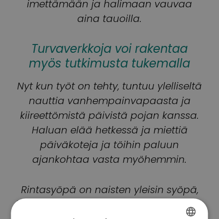
imettämään ja halimaan vauvaa
aina tauoilla.
Turvaverkkoja voi rakentaa
myös tutkimusta tukemalla
Nyt kun työt on tehty, tuntuu ylelliseltä
nauttia vanhempainvapaasta ja
kiireettömistä päivistä pojan kanssa.
Haluan elää hetkessä ja miettiä
päiväkoteja ja töihin paluun
ajankohtaa vasta myöhemmin.
Rintasyöpä on naisten yleisin syöpä,
jonka tutkimusta myös
Roosa nauha -
keräys
tukee. Mikä voisikaan olla