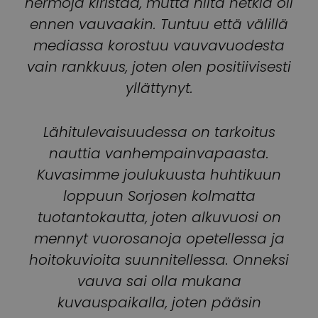
hermoja kiristää, mutta niitä hetkiä oli
ennen vauvaakin. Tuntuu että välillä
mediassa korostuu vauvavuodesta
vain rankkuus, joten olen positiivisesti
yllättynyt.
Lähitulevaisuudessa on tarkoitus
nauttia vanhempainvapaasta.
Kuvasimme joulukuusta huhtikuun
loppuun Sorjosen kolmatta
tuotantokautta, joten alkuvuosi on
mennyt vuorosanoja opetellessa ja
hoitokuvioita suunnitellessa. Onneksi
vauva sai olla mukana
kuvauspaikalla, joten pääsin