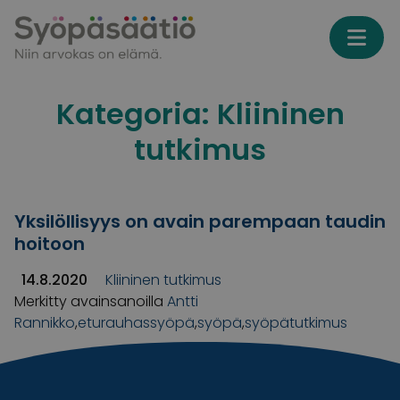
Skip to content
Kategoria:
Kliininen
tutkimus
Yksilöllisyys on avain parempaan taudin
hoitoon
14.8.2020
Kliininen tutkimus
Merkitty avainsanoilla
Antti
Rannikko
,
eturauhassyöpä
,
syöpä
,
syöpätutkimus