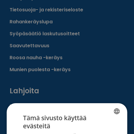
Tietosuoja- ja rekisteriseloste
Rahankeräyslupa
Syöpäsäätiö laskutusoitteet
Saavutettavuus
Roosa nauha -keräys
Munien puolesta -keräys
Lahjoita
Löydä oma tapasi auttaa
Tämä sivusto käyttää
Liity kuukausilahjoittajaksi
evästeitä
FINNISH
Tee kertalahjoitus