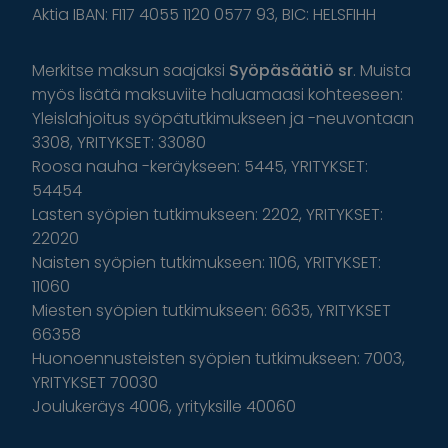
Aktia IBAN: FI17 4055 1120 0577 93, BIC: HELSFIHH
Merkitse maksun saajaksi
Syöpäsäätiö sr
. Muista
myös lisätä maksuviite haluamaasi kohteeseen:
Yleislahjoitus syöpätutkimukseen ja -neuvontaan
3308, YRITYKSET: 33080
Roosa nauha -keräykseen: 5445, YRITYKSET:
54454
Lasten syöpien tutkimukseen: 2202, YRITYKSET:
22020
Naisten syöpien tutkimukseen: 1106, YRITYKSET:
11060
Miesten syöpien tutkimukseen: 6635, YRITYKSET
66358
Huonoennusteisten syöpien tutkimukseen: 7003,
YRITYKSET 70030
Joulukeräys 4006, yrityksille 40060