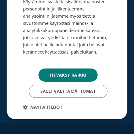
Käytämme evästeitä sisällön, mainosten
SWEDISH
Tee muistolahja
personointiin ja liikenteemme
ENGLISH
analysointiin. Jaamme myös tietoja
Perusta merkkipäiväkeräys
sivustomme käytöstäsi mainos- ja
analytiikkakumppaneidemme kanssa,
Perusta muistokeräys
jotka voivat yhdistää ne muihin tietoihin,
Perusta oma keräyksesi
jotka olet heille antanut tai joita he ovat
keränneet käyttäessäsi palveluitaan.
Perusta päivätyökeräys
Tietosuojakäytäntö
Tutustu testamenttilahjoitukseen
HYVÄKSY KAIKKI
Suurlahjoitus
SALLI VÄLTTÄMÄTTÖMÄT
Yrityksille
NÄYTÄ TIEDOT