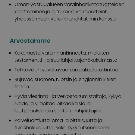
Oman vastuualueen varainhankintatuotteiden
kehittäminen ja niitä koskeva raportointi
yhdessä muun varainhankintatiimin kanssa
Arvostamme
Kokemusta varainhankinnasta, mieluiten
testamentti- ja suurlahjoittajanäkökulmasta
Tehtävään soveltuvaa korkeakoulututkintoa
Sujuvaa suomen, ruotsin ja englannin kielen
taitoa
Hyviä viestintä- ja verkostoitumistaitoja, kykyä
luoda ja ylläpitää pitkäaikaisia ja
luottamuksellisia suhteita lahjoittajiin
Palvelualttiutta, oma-aloitteisuutta ja
tuloshakuisuutta, sekä kykyä itsenäiseen
työskentelyyn ja priorisointiin