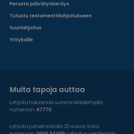
Perusta päivätyökeräys
Tutustu testamenttilahjoitukseen
Suurlahjoitus
Yrityksille
Muita tapoja auttaa
Lahjoita haluamasi summa MobilePaylla
numeroon:
47770
.
Lahjoita puhelinsoitolla 20 euroa: Soita
numeroon:
0600 04499
. Lahjoitus veloitetaan