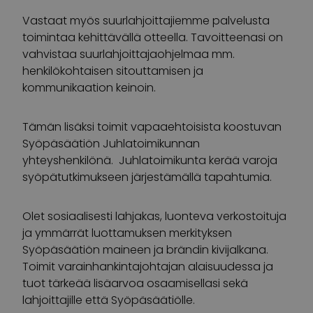
Vastaat myös suurlahjoittajiemme palvelusta
toimintaa kehittävällä otteella. Tavoitteenasi on
vahvistaa suurlahjoittajaohjelmaa mm.
henkilökohtaisen sitouttamisen ja
kommunikaation keinoin.
Tämän lisäksi toimit vapaaehtoisista koostuvan
Syöpäsäätiön Juhlatoimikunnan
yhteyshenkilönä. Juhlatoimikunta kerää varoja
syöpätutkimukseen järjestämällä tapahtumia.
Olet sosiaalisesti lahjakas, luonteva verkostoituja
ja ymmärrät luottamuksen merkityksen
Syöpäsäätiön maineen ja brändin kivijalkana.
Toimit varainhankintajohtajan alaisuudessa ja
tuot tärkeää lisäarvoa osaamisellasi sekä
lahjoittajille että Syöpäsäätiölle.