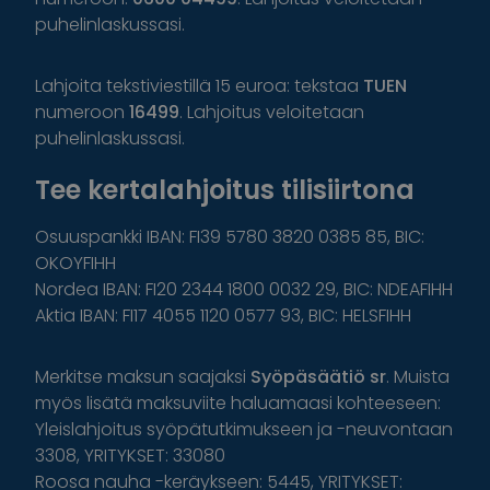
puhelinlaskussasi.
Lahjoita tekstiviestillä 15 euroa: tekstaa
TUEN
numeroon
16499
. Lahjoitus veloitetaan
puhelinlaskussasi.
Tee kertalahjoitus tilisiirtona
Osuuspankki IBAN: FI39 5780 3820 0385 85, BIC:
OKOYFIHH
Nordea IBAN: FI20 2344 1800 0032 29, BIC: NDEAFIHH
Aktia IBAN: FI17 4055 1120 0577 93, BIC: HELSFIHH
Merkitse maksun saajaksi
Syöpäsäätiö sr
. Muista
myös lisätä maksuviite haluamaasi kohteeseen:
Yleislahjoitus syöpätutkimukseen ja -neuvontaan
3308, YRITYKSET: 33080
Roosa nauha -keräykseen: 5445, YRITYKSET: