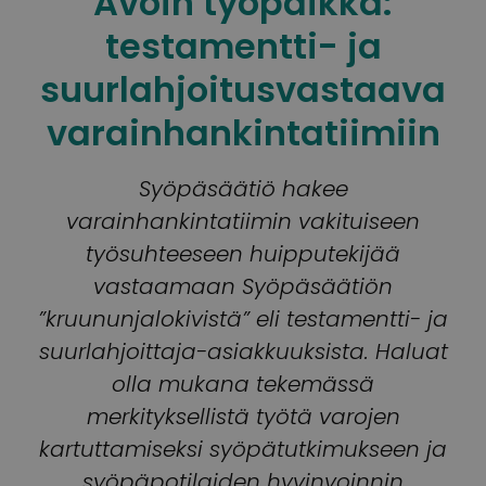
Avoin työpaikka:
testamentti- ja
suurlahjoitusvastaava
varainhankintatiimiin
Syöpäsäätiö hakee
varainhankintatiimin vakituiseen
työsuhteeseen huipputekijää
vastaamaan Syöpäsäätiön
”kruununjalokivistä” eli testamentti- ja
suurlahjoittaja-asiakkuuksista. Haluat
olla mukana tekemässä
merkityksellistä työtä varojen
kartuttamiseksi syöpätutkimukseen ja
syöpäpotilaiden hyvinvoinnin