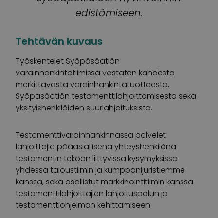
edistämiseen.
Tehtävän kuvaus
Työskentelet Syöpäsäätiön
varainhankintatiimissä vastaten kahdesta
merkittävästä varainhankintatuotteesta,
Syöpäsäätiön testamenttilahjoittamisesta sekä
yksityishenkilöiden suurlahjoituksista.
Testamenttivarainhankinnassa palvelet
lahjoittajia pääasiallisena yhteyshenkilönä
testamentin tekoon liittyvissä kysymyksissä
yhdessä taloustiimin ja kumppanijuristiemme
kanssa, sekä osallistut markkinointitiimin kanssa
testamenttilahjoittajien lahjoituspolun ja
testamenttiohjelman kehittämiseen.