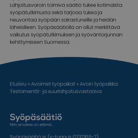
Lahjoitusvaroin toimiva säätiö tukee kotimaista
syöpätutkimusta sekä tarjoaa tukea ja
neuvontaa syöpään sairastuneille ja heidän
läheisilleen. Syöpäsäätiöllä on ollut merkittävä
vaikutus syöpätutkimuksen ja syöväntorjunnan
kehittymiseen Suomessa.
Etusivu
»
Avoimet työpaikat
»
Avoin työpaikka:
Testamentti- ja suurlahjoitusvastaava
Syöpäsäätiö sr (y-tunnus 0237165-7)