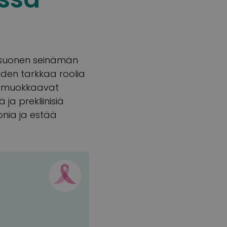
risuonen seinämän
iden tarkkaa roolia
ut muokkaavat
ja prekliinisiä
onia ja estää