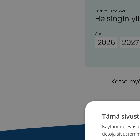
Tutkimuspaikka
Helsingin yl
Aika
2026
2027
Katso myö
Tämä sivust
Käytämme evästei
tietoja sivustom