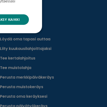
yttäessäsi
ENGLISH
KSY KAIKKI
Lahjoita
Löydä oma tapasi auttaa
Liity kuukausilahjoittajaksi
Tee kertalahjoitus
Tee muistolahja
Perusta merkkipäiväkeräys
Perusta muistokeräys
Perusta oma keräyksesi
Perusta päivätyökeräys