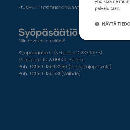
yhdistää ne muihin
Etusivu
»
Tutkimushankkeet
»
Verisuoniympäristö
palveluitaan.
Tie
NÄYTÄ TIED
Syöpäsäätiö sr (y-tunnus 0237165-7)
Mäkelänkatu 2, 00500 Helsinki
Puh. +358 9 1353 3286 (lahjoittajapalvelu)
Puh. +358 9 135 331 (vaihde)
Facebook
Instagram
Twitter
Linkedin