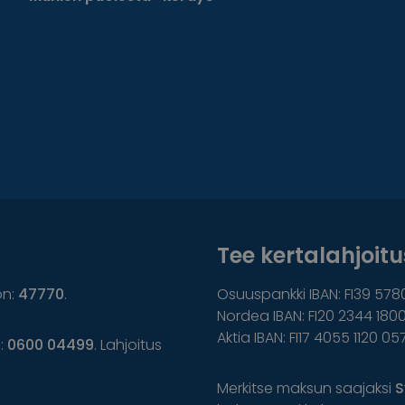
Tee kertalahjoitus
on:
47770
.
Osuuspankki IBAN: FI39 578
Nordea IBAN: FI20 2344 1800
Aktia IBAN: FI17 4055 1120 05
n:
0600 04499
. Lahjoitus
Merkitse maksun saajaksi
S