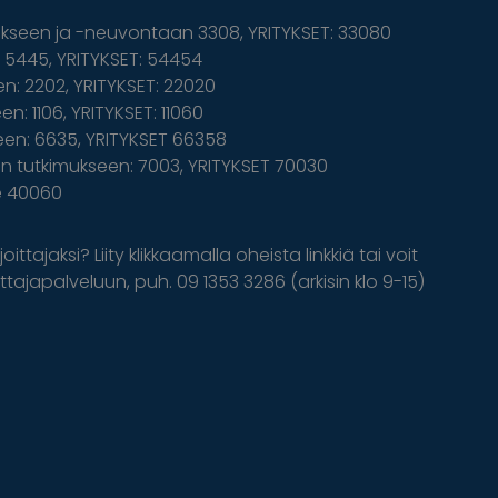
ukseen ja -neuvontaan 3308, YRITYKSET: 33080
5445, YRITYKSET: 54454
n: 2202, YRITYKSET: 22020
n: 1106, YRITYKSET: 11060
een: 6635, YRITYKSET 66358
 tutkimukseen: 7003, YRITYKSET 70030
le 40060
oittajaksi? Liity klikkaamalla oheista linkkiä tai voit
tajapalveluun, puh. 09 1353 3286 (arkisin klo 9-15)