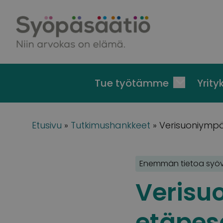
Skip to content
Tue työtämme
Yrityk
Etusivu
»
Tutkimushankkeet
»
Verisuoniympä
Enemmän tietoa syö
Verisu
etäpes