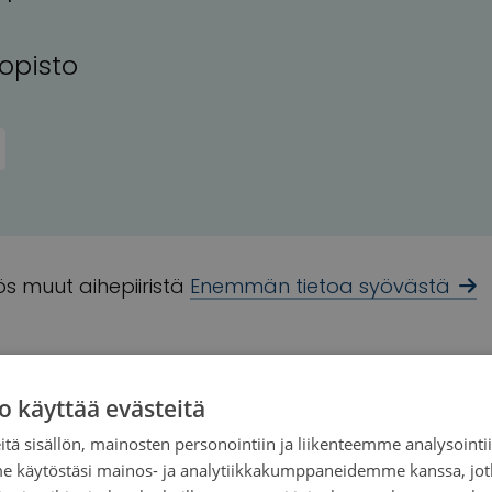
iopisto
s muut aihepiiristä
Enemmän tietoa syövästä
o käyttää evästeitä
tä sisällön, mainosten personointiin ja liikenteemme analysoint
me käytöstäsi mainos- ja analytiikkakumppaneidemme kanssa, jot