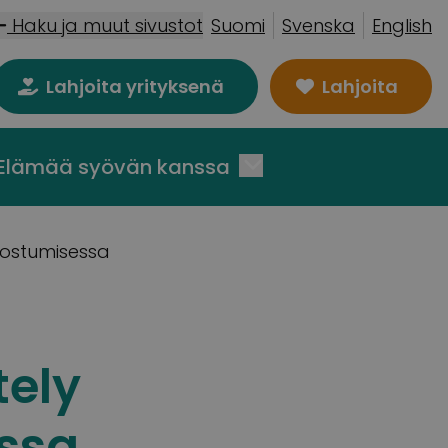
Haku ja muut sivustot
Suomi
Svenska
English
Lahjoita yrityksenä
Lahjoita
Elämää syövän kanssa
dostumisessa
tely
ssa