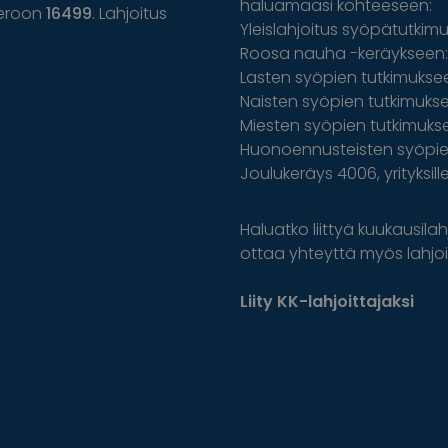
haluamaasi kohteeseen:
eroon
16499
. Lahjoitus
Yleislahjoitus syöpätutkim
Roosa nauha -keräykseen: 
Lasten syöpien tutkimuksee
Naisten syöpien tutkimuksee
Miesten syöpien tutkimuks
Huonoennusteisten syöpien
Joulukeräys 4006, yrityksil
Haluatko liittyä kuukausilahj
ottaa yhteyttä myös lahjoit
Liity KK-lahjoittajaksi