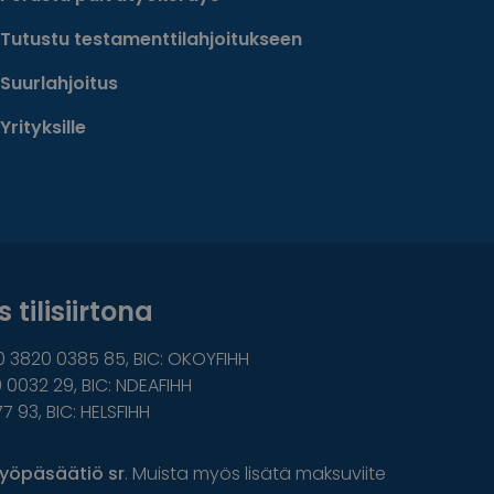
Tutustu testamenttilahjoitukseen
Suurlahjoitus
Yrityksille
 tilisiirtona
0 3820 0385 85, BIC: OKOYFIHH
 0032 29, BIC: NDEAFIHH
77 93, BIC: HELSFIHH
yöpäsäätiö sr
. Muista myös lisätä maksuviite