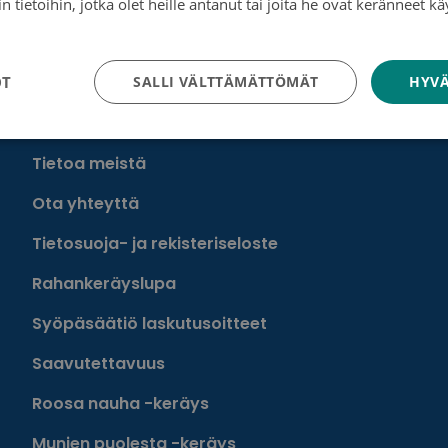
 tietoihin, jotka olet heille antanut tai joita he ovat keränneet kä
n säätely etäpesäkkeiden varhaisessa muodostumisessa
tosuojakäytäntö
OT
SALLI VÄLTTÄMÄTTÖMÄT
HYVÄ
Tutustu toimintaamme
Tietoa meistä
Ota yhteyttä
Tietosuoja- ja rekisteriseloste
Rahankeräyslupa
Syöpäsäätiö laskutusoitteet
Saavutettavuus
Roosa nauha -keräys
Munien puolesta -keräys