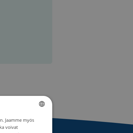
iin. Jaamme myös
FINNISH
ka voivat
SWEDISH