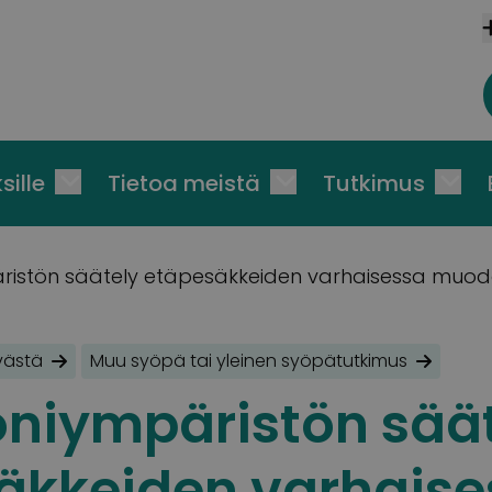
sille
Tietoa meistä
Tutkimus
ristön säätely etäpesäkkeiden varhaisessa muo
västä
Muu syöpä tai yleinen syöpätutkimus
oniympäristön sää
äkkeiden varhaise