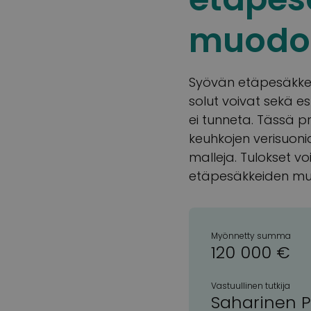
muodo
Syövän etäpesäkkee
solut voivat sekä e
ei tunneta. Tässä p
keuhkojen verisuonia
malleja. Tulokset v
etäpesäkkeiden mu
Myönnetty summa
120 000 €
Vastuullinen tutkija
Saharinen P