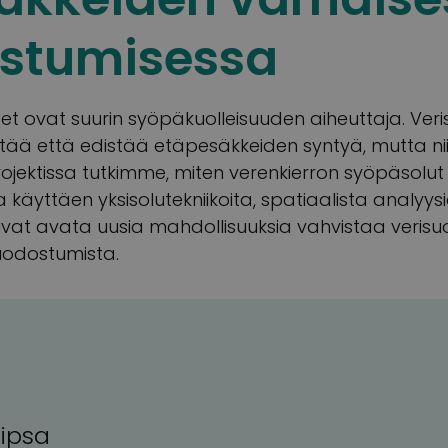
stumisessa
t ovat suurin syöpäkuolleisuuden aiheuttaja. Ve
stää että edistää etäpesäkkeiden syntyä, mutta ni
rojektissa tutkimme, miten verenkierron syöpäsol
 käyttäen yksisolutekniikoita, spatiaalista analyysiä 
oivat avata uusia mahdollisuuksia vahvistaa verisu
odostumista.
ipsa