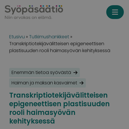
Skip to content
Etusivu
»
Tutkimushankkeet
»
Transkriptiotekijävälitteisen epigeneettisen
plastisuuden rooli haimasyövän kehityksessä
Enemmän tietoa syövästä
Haiman ja maksan kasvaimet
Transkriptiotekijävälitteisen
epigeneettisen plastisuuden
rooli haimasyövän
kehityksessä