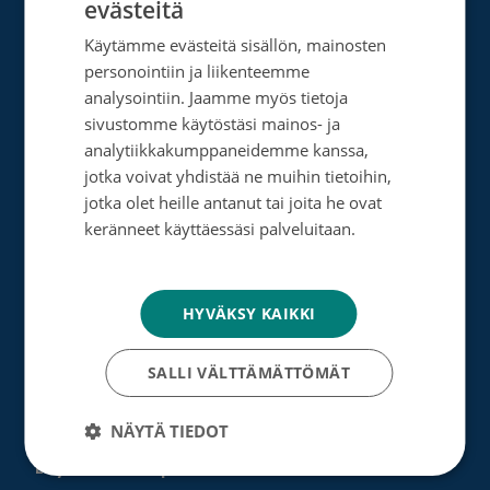
evästeitä
FINNISH
Tietoa meistä
Käytämme evästeitä sisällön, mainosten
SWEDISH
Ota yhteyttä
personointiin ja liikenteemme
ENGLISH
analysointiin. Jaamme myös tietoja
Tietosuoja- ja rekisteriseloste
sivustomme käytöstäsi mainos- ja
analytiikkakumppaneidemme kanssa,
Rahankeräyslupa
jotka voivat yhdistää ne muihin tietoihin,
Syöpäsäätiö laskutusoitteet
jotka olet heille antanut tai joita he ovat
keränneet käyttäessäsi palveluitaan.
Saavutettavuus
Tietosuojakäytäntö
Roosa nauha -keräys
HYVÄKSY KAIKKI
Munien puolesta -keräys
SALLI VÄLTTÄMÄTTÖMÄT
Lahjoita
NÄYTÄ TIEDOT
Löydä oma tapasi auttaa