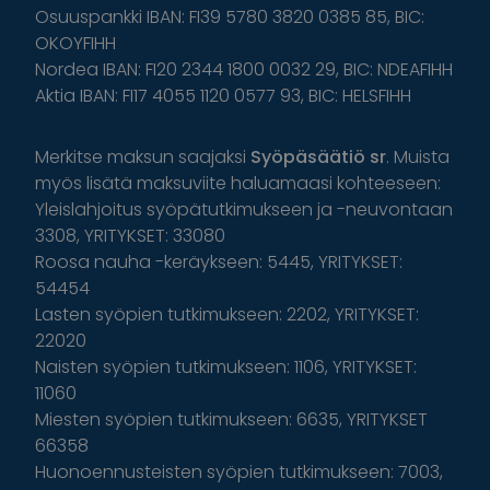
Osuuspankki IBAN: FI39 5780 3820 0385 85, BIC:
OKOYFIHH
Nordea IBAN: FI20 2344 1800 0032 29, BIC: NDEAFIHH
Aktia IBAN: FI17 4055 1120 0577 93, BIC: HELSFIHH
Merkitse maksun saajaksi
Syöpäsäätiö sr
. Muista
myös lisätä maksuviite haluamaasi kohteeseen:
Yleislahjoitus syöpätutkimukseen ja -neuvontaan
3308, YRITYKSET: 33080
Roosa nauha -keräykseen: 5445, YRITYKSET:
54454
Lasten syöpien tutkimukseen: 2202, YRITYKSET:
22020
Naisten syöpien tutkimukseen: 1106, YRITYKSET:
11060
Miesten syöpien tutkimukseen: 6635, YRITYKSET
66358
Huonoennusteisten syöpien tutkimukseen: 7003,