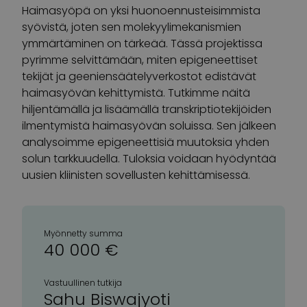
Haimasyöpä on yksi huonoennusteisimmista
syövistä, joten sen molekyylimekanismien
ymmärtäminen on tärkeää. Tässä projektissa
pyrimme selvittämään, miten epigeneettiset
tekijät ja geeniensäätelyverkostot edistävät
haimasyövän kehittymistä. Tutkimme näitä
hiljentämällä ja lisäämällä transkriptiotekijöiden
ilmentymistä haimasyövän soluissa. Sen jälkeen
analysoimme epigeneettisiä muutoksia yhden
solun tarkkuudella. Tuloksia voidaan hyödyntää
uusien kliinisten sovellusten kehittämisessä.
Myönnetty summa
40 000 €
Vastuullinen tutkija
Sahu Biswajyoti