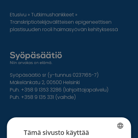
Etusivu
»
Tutkimushankkeet
»
Transkriptiotekijävälitteisen epigeneettisen
plastisuuden rooli haimasyövän kehityksessä
Syöpäsäätiö sr (y-tunnus 0237165-7)
Mäkelänkatu 2, 00500 Helsinki
Puh. +358 9 1353 3286 (lahjoittajapalvelu)
Puh. +358 9 135 331 (vaihde)
Facebook
Instagram
Twitter
Linkedin
Tutustu toimintaamme
Tämä sivusto käyttää