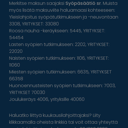
Merkitse maksun saajaksi
Syöpäsäätiö sr
. Muista
myös lisätä maksuviite haluamaasi kohteeseen:
Yleislahjoitus syöpätutkimukseen ja -neuvontaan
3308, YRITYKSET: 33080
Roosa nauha -keräykseen: 5445, YRITYKSET:
54454
Lasten syöpien tutkimukseen: 2202, YRITYKSET:
22020
Naisten syöpien tutkimukseen: 1106, YRITYKSET:
11060
Miesten syöpien tutkimukseen: 6635, YRITYKSET
66358
Huonoennusteisten syöpien tutkimukseen: 7003,
YRITYKSET 70030
Joulukeräys 4006, yrityksille 40060
Haluatko liittyä kuukausilahjoittajaksi? Liity
klikkaamalla oheista linkkiä tai voit ottaa yhteyttä