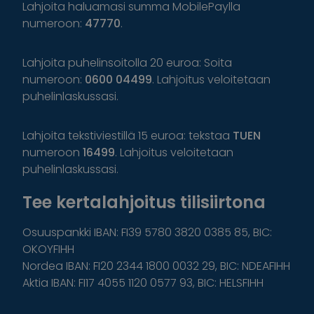
Lahjoita haluamasi summa MobilePaylla
numeroon:
47770
.
Lahjoita puhelinsoitolla 20 euroa: Soita
numeroon:
0600 04499
. Lahjoitus veloitetaan
puhelinlaskussasi.
Lahjoita tekstiviestillä 15 euroa: tekstaa
TUEN
numeroon
16499
. Lahjoitus veloitetaan
puhelinlaskussasi.
Tee kertalahjoitus tilisiirtona
Osuuspankki IBAN: FI39 5780 3820 0385 85, BIC:
OKOYFIHH
Nordea IBAN: FI20 2344 1800 0032 29, BIC: NDEAFIHH
Aktia IBAN: FI17 4055 1120 0577 93, BIC: HELSFIHH