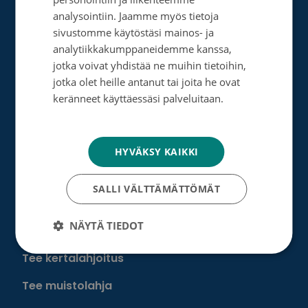
Rahankeräyslupa
ENGLISH
analysointiin. Jaamme myös tietoja
sivustomme käytöstäsi mainos- ja
Syöpäsäätiö laskutusoitteet
analytiikkakumppaneidemme kanssa,
Saavutettavuus
jotka voivat yhdistää ne muihin tietoihin,
jotka olet heille antanut tai joita he ovat
Roosa nauha -keräys
keränneet käyttäessäsi palveluitaan.
Tietosuojakäytäntö
Munien puolesta -keräys
HYVÄKSY KAIKKI
Lahjoita
SALLI VÄLTTÄMÄTTÖMÄT
Löydä oma tapasi auttaa
NÄYTÄ TIEDOT
Liity kuukausilahjoittajaksi
Tee kertalahjoitus
Tee muistolahja