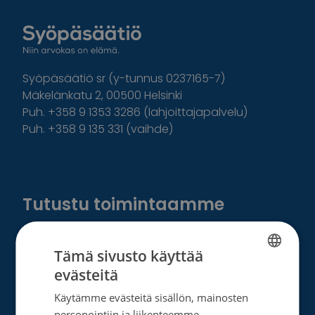
Syöpäsäätiö sr (y-tunnus 0237165-7)
Mäkelänkatu 2, 00500 Helsinki
Puh. +358 9 1353 3286 (lahjoittajapalvelu)
Puh. +358 9 135 331 (vaihde)
Facebook
Instagram
Twitter
Linkedin
Tutustu toimintaamme
Tietoa meistä
Tämä sivusto käyttää
Ota yhteyttä
evästeitä
FINNISH
Tietosuoja- ja rekisteriseloste
Käytämme evästeitä sisällön, mainosten
SWEDISH
personointiin ja liikenteemme