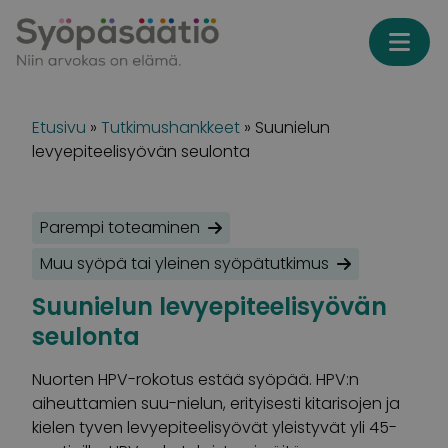
Skip to content
Etusivu
»
Tutkimushankkeet
»
Suunielun
levyepiteelisyövän seulonta
Parempi toteaminen
Muu syöpä tai yleinen syöpätutkimus
Suunielun levyepiteelisyövän
seulonta
Nuorten HPV-rokotus estää syöpää. HPV:n
aiheuttamien suu-nielun, erityisesti kitarisojen ja
kielen tyven levyepiteelisyövät yleistyvät yli 45-