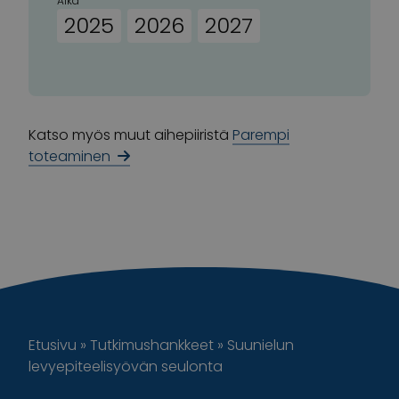
Aika
2025
2026
2027
Katso myös muut aihepiiristä
Parempi
toteaminen
Etusivu
»
Tutkimushankkeet
»
Suunielun
levyepiteelisyövän seulonta