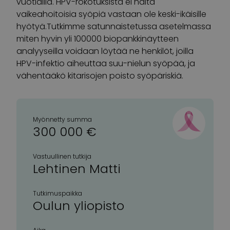
vuotiailla. HPV-rokotuksista ei näitä
vaikeahoitoisia syöpiä vastaan ole keski-ikäisille
hyötyä.Tutkimme satunnaistetussa asetelmassa
miten hyvin yli 100000 biopankkinäytteen
analyyseilla voidaan löytää ne henkilöt, joilla
HPV-infektio aiheuttaa suu-nielun syöpää, ja
vähentääkö kitarisojen poisto syöpäriskiä.
Myönnetty summa
300 000 €
Vastuullinen tutkija
Lehtinen Matti
Tutkimuspaikka
Oulun yliopisto