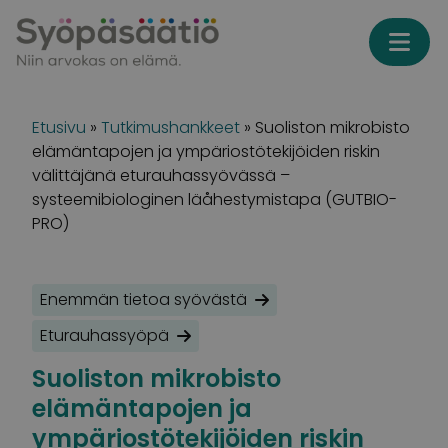
Skip to content
Etusivu
»
Tutkimushankkeet
»
Suoliston mikrobisto
elämäntapojen ja ympäriostötekijöiden riskin
välittäjänä eturauhassyövässä –
systeemibiologinen läåhestymistapa (GUTBIO-
PRO)
Enemmän tietoa syövästä
Eturauhassyöpä
Suoliston mikrobisto
elämäntapojen ja
ympäriostötekijöiden riskin