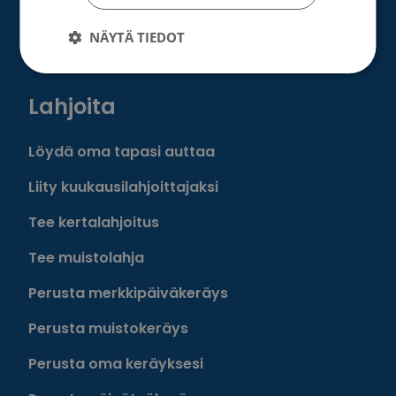
Roosa nauha -keräys
NÄYTÄ TIEDOT
Munien puolesta -keräys
Lahjoita
Löydä oma tapasi auttaa
Liity kuukausilahjoittajaksi
Tee kertalahjoitus
Tee muistolahja
Perusta merkkipäiväkeräys
Perusta muistokeräys
Perusta oma keräyksesi