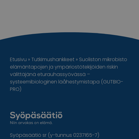
Etusivu
»
Tutkimushankkeet
»
Suoliston mikrobisto
elämäntapojen ja ympäriostötekijöiden riskin
välittäjänä eturauhassyövässä –
systeemibiologinen läåhestymistapa (GUTBIO-
PRO)
Syöpäsäätiö sr (y-tunnus 0237165-7)