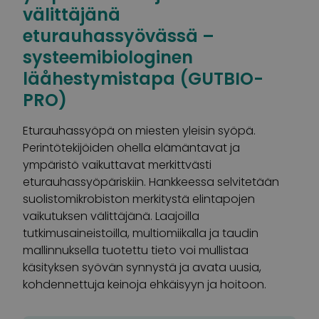
välittäjänä
eturauhassyövässä –
systeemibiologinen
läåhestymistapa (GUTBIO-
PRO)
Eturauhassyöpä on miesten yleisin syöpä.
Perintötekijöiden ohella elämäntavat ja
ympäristö vaikuttavat merkittvästi
eturauhassyöpäriskiin. Hankkeessa selvitetään
suolistomikrobiston merkitystä elintapojen
vaikutuksen välittäjänä. Laajoilla
tutkimusaineistoilla, multiomiikalla ja taudin
mallinnuksella tuotettu tieto voi mullistaa
käsityksen syövän synnystä ja avata uusia,
kohdennettuja keinoja ehkäisyyn ja hoitoon.