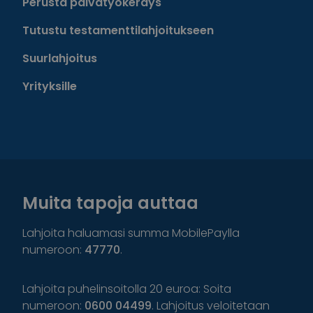
Perusta päivätyökeräys
Tutustu testamenttilahjoitukseen
Suurlahjoitus
Yrityksille
Muita tapoja auttaa
Lahjoita haluamasi summa MobilePaylla
numeroon:
47770
.
Lahjoita puhelinsoitolla 20 euroa: Soita
numeroon:
0600 04499
. Lahjoitus veloitetaan