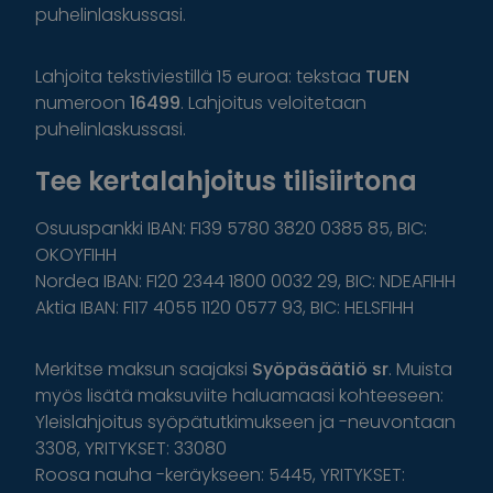
puhelinlaskussasi.
Lahjoita tekstiviestillä 15 euroa: tekstaa
TUEN
numeroon
16499
. Lahjoitus veloitetaan
puhelinlaskussasi.
Tee kertalahjoitus tilisiirtona
Osuuspankki IBAN: FI39 5780 3820 0385 85, BIC:
OKOYFIHH
Nordea IBAN: FI20 2344 1800 0032 29, BIC: NDEAFIHH
Aktia IBAN: FI17 4055 1120 0577 93, BIC: HELSFIHH
Merkitse maksun saajaksi
Syöpäsäätiö sr
. Muista
myös lisätä maksuviite haluamaasi kohteeseen:
Yleislahjoitus syöpätutkimukseen ja -neuvontaan
3308, YRITYKSET: 33080
Roosa nauha -keräykseen: 5445, YRITYKSET: