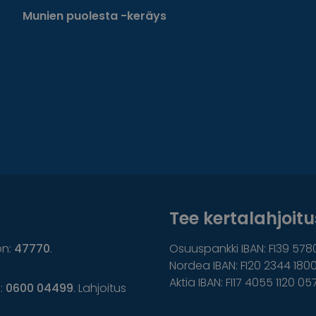
Munien puolesta -keräys
Tee kertalahjoitus
on:
47770
.
Osuuspankki IBAN: FI39 578
Nordea IBAN: FI20 2344 1800
Aktia IBAN: FI17 4055 1120 05
n:
0600 04499
. Lahjoitus