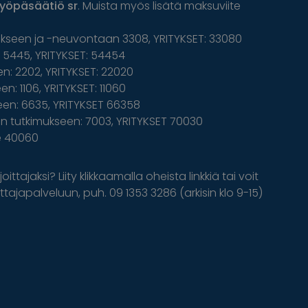
yöpäsäätiö sr
. Muista myös lisätä maksuviite
ukseen ja -neuvontaan 3308, YRITYKSET: 33080
5445, YRITYKSET: 54454
n: 2202, YRITYKSET: 22020
n: 1106, YRITYKSET: 11060
een: 6635, YRITYKSET 66358
 tutkimukseen: 7003, YRITYKSET 70030
le 40060
oittajaksi? Liity klikkaamalla oheista linkkiä tai voit
tajapalveluun, puh. 09 1353 3286 (arkisin klo 9-15)