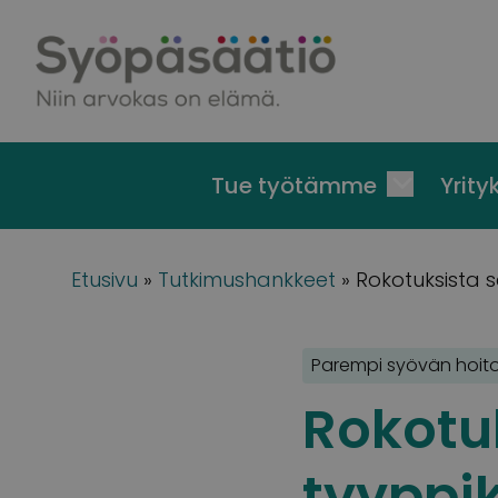
Skip to content
Tue työtämme
Yrityk
Etusivu
»
Tutkimushankkeet
»
Rokotuksista 
Parempi syövän hoit
Rokotu
tyyppi