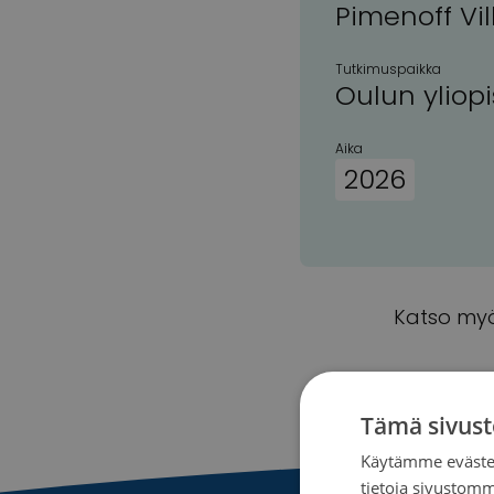
Pimenoff Vil
Tutkimuspaikka
Oulun yliopi
Aika
2026
Katso myö
Tämä sivust
Käytämme evästei
tietoja sivustom