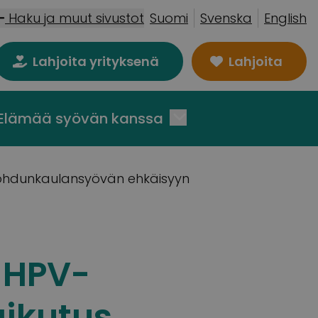
Haku ja muut sivustot
Suomi
Svenska
English
Lahjoita yrityksenä
Lahjoita
Elämää syövän kanssa
kohdunkaulansyövän ehkäisyyn
 HPV-
ikutus