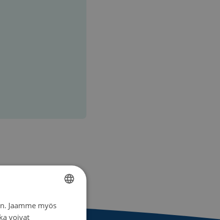
iin. Jaamme myös
FINNISH
ka voivat