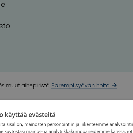
le
sto
s muut aihepiiristä
Parempi syövän hoito
o käyttää evästeitä
tä sisällön, mainosten personointiin ja liikenteemme analysoint
me käytöstäsi mainos- ja analytiikkakumppaneidemme kanssa, jot