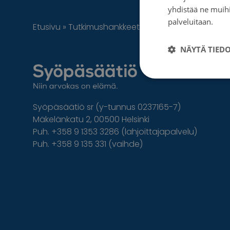
yhdistää ne muihin
palveluitaan.
Tie
Etusivu
»
Tutkimushankkeet
»
Rokotuksista seulon
NÄYTÄ TIED
Syöpäsäätiö sr (y-tunnus 0237165-7)
Mäkelänkatu 2, 00500 Helsinki
Puh. +358 9 1353 3286 (lahjoittajapalvelu)
Puh. +358 9 135 331 (vaihde)
Facebook
Instagram
Twitter
Linkedin