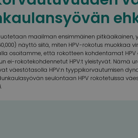
kaulansyövän ehk
uotetaan maailman ensimmäinen pitkäaikainen, yh
0,000) näyttö siitä, miten HPV-rokotus muokkaa vir
lla osoitamme, että rokotteen kohdentamat HPV 
un ei-rokotekohdennetut HPV:t yleistyvät. Nämä u
at väestötasolla HPV:n tyyppikorvautumisen dynam
dunkaulasyövän seulontaan HPV rokotetuissa väes
.