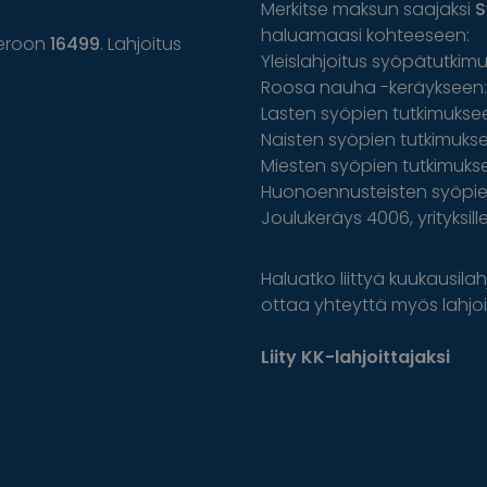
Merkitse maksun saajaksi
S
haluamaasi kohteeseen:
eroon
16499
. Lahjoitus
Yleislahjoitus syöpätutkim
Roosa nauha -keräykseen: 
Lasten syöpien tutkimuksee
Naisten syöpien tutkimuksee
Miesten syöpien tutkimuks
Huonoennusteisten syöpien
Joulukeräys 4006, yrityksil
Haluatko liittyä kuukausilahj
ottaa yhteyttä myös lahjoit
Liity KK-lahjoittajaksi