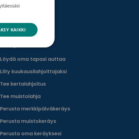
SWEDISH
yttäessäsi
ENGLISH
syövän ehkäisyyn
KSY KAIKKI
Lahjoita
Löydä oma tapasi auttaa
Liity kuukausilahjoittajaksi
Tee kertalahjoitus
Tee muistolahja
Perusta merkkipäiväkeräys
Perusta muistokeräys
Perusta oma keräyksesi