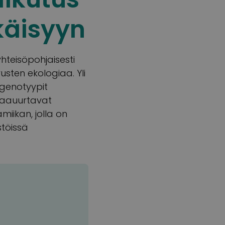
äisyyn
teisöpohjaisesti
usten ekologiaa. Yli
genotyypit
raauurtavat
iikan, jolla on
töissä