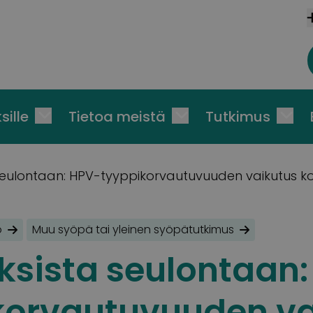
sille
Tietoa meistä
Tutkimus
seulontaan: HPV-tyyppikorvautuvuuden vaikutus 
o
Muu syöpä tai yleinen syöpätutkimus
ksista seulontaan:
korvautuvuuden va