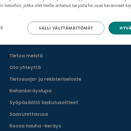
 tietoihin, jotka olet heille antanut tai joita he ovat keränneet kä
tosuojakäytäntö
taan: HPV-tyyppikorvautuvuuden vaikutus kohdunkaulan
OT
SALLI VÄLTTÄMÄTTÖMÄT
HYVÄ
Tutustu toimintaamme
Tietoa meistä
Ota yhteyttä
Tietosuoja- ja rekisteriseloste
Rahankeräyslupa
Syöpäsäätiö laskutusoitteet
Saavutettavuus
Roosa nauha -keräys