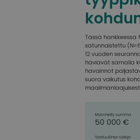
kohdun
Tässä hankkeessa t
satunnaistettu (N=6
12 vuoden seuranna
häviävät samalla k
havainnot paljastav
suora vaikutus koh
maailmanlaajuisesti
Myönnetty summa
50 000 €
Vastuullinen tutkija