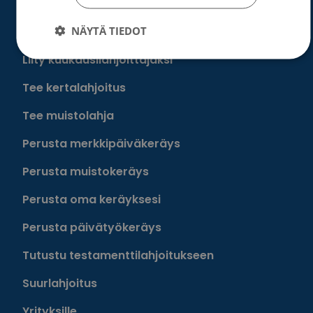
NÄYTÄ TIEDOT
Löydä oma tapasi auttaa
Liity kuukausilahjoittajaksi
Tee kertalahjoitus
Tee muistolahja
Perusta merkkipäiväkeräys
Perusta muistokeräys
Perusta oma keräyksesi
Perusta päivätyökeräys
Tutustu testamenttilahjoitukseen
Suurlahjoitus
Yrityksille