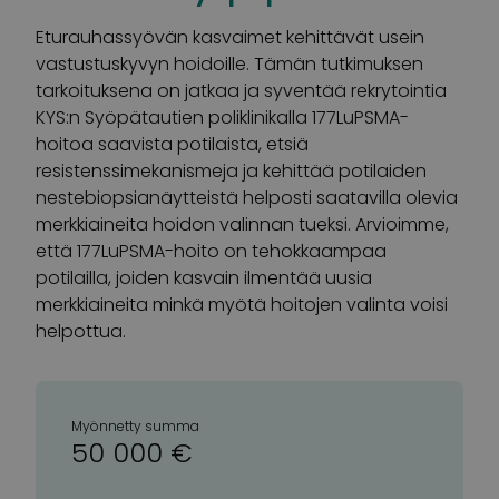
Eturauhassyövän kasvaimet kehittävät usein
vastustuskyvyn hoidoille. Tämän tutkimuksen
tarkoituksena on jatkaa ja syventää rekrytointia
KYS:n Syöpätautien poliklinikalla 177LuPSMA-
hoitoa saavista potilaista, etsiä
resistenssimekanismeja ja kehittää potilaiden
nestebiopsianäytteistä helposti saatavilla olevia
merkkiaineita hoidon valinnan tueksi. Arvioimme,
että 177LuPSMA-hoito on tehokkaampaa
potilailla, joiden kasvain ilmentää uusia
merkkiaineita minkä myötä hoitojen valinta voisi
helpottua.
Myönnetty summa
50 000 €