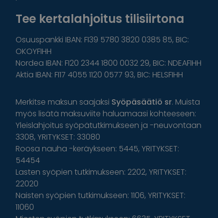
Tee kertalahjoitus tilisiirtona
Osuuspankki IBAN: FI39 5780 3820 0385 85, BIC:
OKOYFIHH
Nordea IBAN: FI20 2344 1800 0032 29, BIC: NDEAFIHH
Aktia IBAN: FI17 4055 1120 0577 93, BIC: HELSFIHH
Merkitse maksun saajaksi
Syöpäsäätiö sr
. Muista
myös lisätä maksuviite haluamaasi kohteeseen:
Yleislahjoitus syöpätutkimukseen ja -neuvontaan
3308, YRITYKSET: 33080
Roosa nauha -keräykseen: 5445, YRITYKSET:
54454
Lasten syöpien tutkimukseen: 2202, YRITYKSET:
22020
Naisten syöpien tutkimukseen: 1106, YRITYKSET:
11060