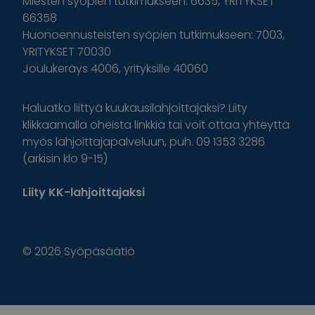
Miesten syöpien tutkimukseen: 6635, YRITYKSET
66358
Huonoennusteisten syöpien tutkimukseen: 7003,
YRITYKSET 70030
Joulukeräys 4006, yrityksille 40060
Haluatko liittyä kuukausilahjoittajaksi? Liity
klikkaamalla oheista linkkiä tai voit ottaa yhteyttä
myös lahjoittajapalveluun, puh. 09 1353 3286
(arkisin klo 9-15)
Liity KK-lahjoittajaksi
© 2026 Syöpäsäätiö