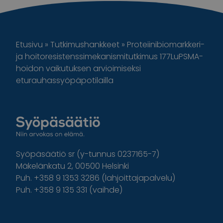
Etusivu
»
Tutkimushankkeet
»
Proteiinibiomarkkeri-
ja hoitoresistenssimekanismitutkimus 177LuPSMA-
hoidon vaikutuksen arvioimiseksi
eturauhassyöpäpotilailla
Syöpäsäätiö sr (y-tunnus 0237165-7)
Mäkelänkatu 2, 00500 Helsinki
Puh. +358 9 1353 3286 (lahjoittajapalvelu)
Puh. +358 9 135 331 (vaihde)
Facebook
Instagram
Twitter
Linkedin