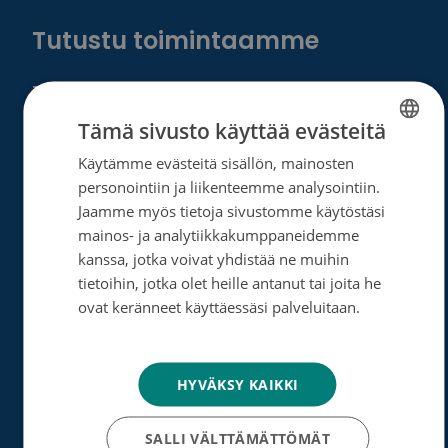
Tutustu toimintaamme
Tietoa meistä
Tämä sivusto käyttää evästeitä
Ota yhteyttä
Käytämme evästeitä sisällön, mainosten
FINNISH
Tietosuoja- ja rekisteriseloste
personointiin ja liikenteemme analysointiin.
SWEDISH
Rahankeräyslupa
Jaamme myös tietoja sivustomme käytöstäsi
ENGLISH
mainos- ja analytiikkakumppaneidemme
Syöpäsäätiö laskutusoitteet
kanssa, jotka voivat yhdistää ne muihin
tietoihin, jotka olet heille antanut tai joita he
Saavutettavuus
ovat keränneet käyttäessäsi palveluitaan.
Roosa nauha -keräys
Tietosuojakäytäntö
Munien puolesta -keräys
HYVÄKSY KAIKKI
Lahjoita
SALLI VÄLTTÄMÄTTÖMÄT