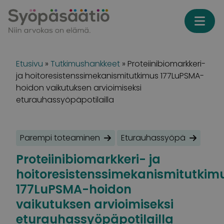
Skip to content
Etusivu
»
Tutkimushankkeet
»
Proteiinibiomarkkeri-
ja hoitoresistenssimekanismitutkimus 177LuPSMA-
hoidon vaikutuksen arvioimiseksi
eturauhassyöpäpotilailla
Parempi toteaminen
Eturauhassyöpä
Proteiinibiomarkkeri- ja
hoitoresistenssimekanismitutkim
177LuPSMA-hoidon
vaikutuksen arvioimiseksi
eturauhassyöpäpotilailla