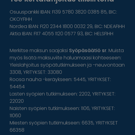
Osuuspankki IBAN: FI39 5780 3820 0385 85, BIC:
OKOYFIHH
Nordea IBAN: FI20 2344 1800 0032 29, BIC: NDEAFIHH
Aktia IBAN: FI17 4055 1120 0577 93, BIC: HELSFIHH
Merkitse maksun saajaksi
Syöpäsäätiö sr
. Muista
myös lisätä maksuviite haluamaasi kohteeseen:
Yleislahjoitus syöpätutkimukseen ja -neuvontaan
3308, YRITYKSET: 33080
Roosa nauha -keräykseen: 5445, YRITYKSET:
54454
Lasten syöpien tutkimukseen: 2202, YRITYKSET:
22020
Naisten syöpien tutkimukseen: 1106, YRITYKSET:
11060
Miesten syöpien tutkimukseen: 6635, YRITYKSET
66358