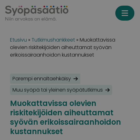
Skip to content
Etusivu
»
Tutkimushankkeet
»
Muokattavissa
olevien riskitekijöiden aiheuttamat syövän
erikoissairaanhoidon kustannukset
Parempi ennaltaehkäisy
Muu syöpä tai yleinen syöpätutkimus
Muokattavissa olevien
riskitekijöiden aiheuttamat
syövän erikoissairaanhoidon
kustannukset