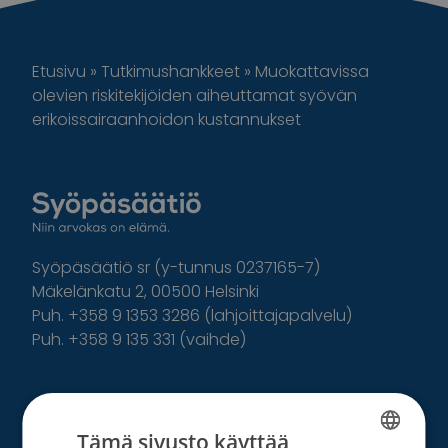
Etusivu
»
Tutkimushankkeet
»
Muokattavissa
olevien riskitekijöiden aiheuttamat syövän
erikoissairaanhoidon kustannukset
Syöpäsäätiö sr (y-tunnus 0237165-7)
Mäkelänkatu 2, 00500 Helsinki
Puh. +358 9 1353 3286 (lahjoittajapalvelu)
Puh. +358 9 135 331 (vaihde)
Facebook
Instagram
Twitter
Linkedin
Tämä sivusto käyttää
Tutustu toimintaamme