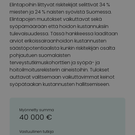
Elintapoihin liittyvät riskitekijät selittivät 34 %
miesten ja 24 % naisten syövistä Suomessa.
Elintapojen muutokset vaikuttavat sekä
syöpämäärään että hoidon kustannuksiin
tulevaisuudessa. Tässä hankkeessa laaditaan
arviot erikoissairaanhoidon kustannusten
säästöpotentiaalista kunkin riskitekijän osalta
pohjautuen suomalaisten
terveystutkimuskohorttien ja syöpä- ja
hoitoilmoitusrekisterin aineistoihin. Tulokset
auttavat valitsemaan vaikuttavimmat keinot
syöpätaakan kustannusten hallitsemiseen.
Myönnetty summa
40 000 €
Vastuullinen tutkija