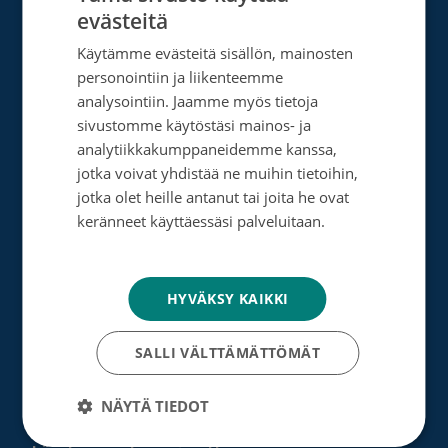
evästeitä
FINNISH
Tietoa meistä
Käytämme evästeitä sisällön, mainosten
SWEDISH
personointiin ja liikenteemme
Ota yhteyttä
ENGLISH
analysointiin. Jaamme myös tietoja
sivustomme käytöstäsi mainos- ja
Tietosuoja- ja rekisteriseloste
analytiikkakumppaneidemme kanssa,
Rahankeräyslupa
jotka voivat yhdistää ne muihin tietoihin,
jotka olet heille antanut tai joita he ovat
Syöpäsäätiö laskutusoitteet
keränneet käyttäessäsi palveluitaan.
Tietosuojakäytäntö
Saavutettavuus
Roosa nauha -keräys
HYVÄKSY KAIKKI
Munien puolesta -keräys
SALLI VÄLTTÄMÄTTÖMÄT
Lahjoita
NÄYTÄ TIEDOT