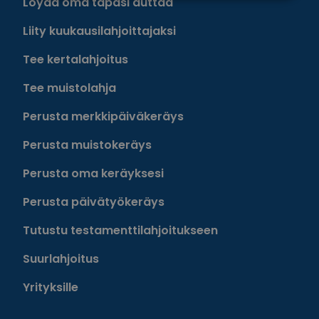
Löydä oma tapasi auttaa
Liity kuukausilahjoittajaksi
Tee kertalahjoitus
Tee muistolahja
Perusta merkkipäiväkeräys
Perusta muistokeräys
Perusta oma keräyksesi
Perusta päivätyökeräys
Tutustu testamenttilahjoitukseen
Suurlahjoitus
Yrityksille