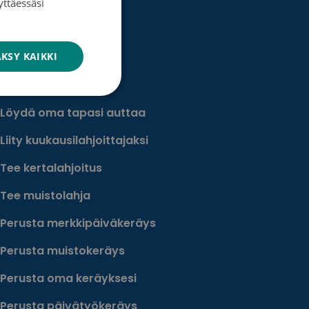
yttäessäsi
ENGLISH
KSY KAIKKI
Lahjoita
Löydä oma tapasi auttaa
Liity kuukausilahjoittajaksi
Tee kertalahjoitus
Tee muistolahja
Perusta merkkipäiväkeräys
Perusta muistokeräys
Perusta oma keräyksesi
Perusta päivätyökeräys