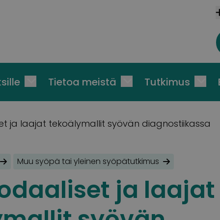
sille
Tietoa meistä
Tutkimus
t ja laajat tekoälymallit syövän diagnostiikassa
Muu syöpä tai yleinen syöpätutkimus
daaliset ja laajat
ymallit syövän