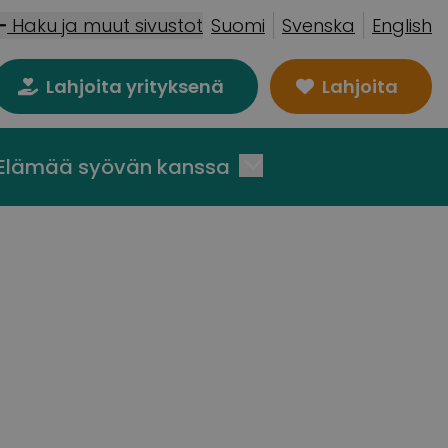
Haku ja muut sivustot
Suomi
Svenska
English
Lahjoita yrityksenä
Lahjoita
Elämää syövän kanssa