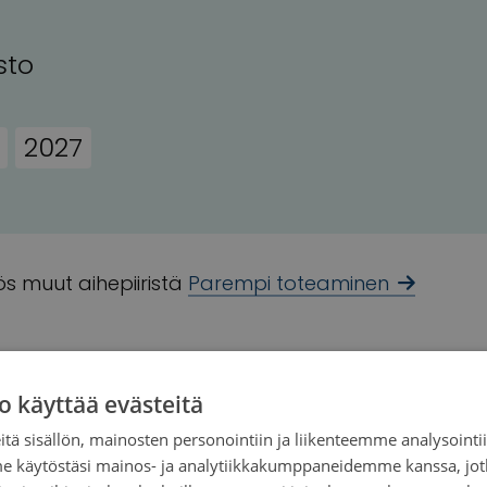
sto
2027
s muut aihepiiristä
Parempi toteaminen
o käyttää evästeitä
tä sisällön, mainosten personointiin ja liikenteemme analysoint
me käytöstäsi mainos- ja analytiikkakumppaneidemme kanssa, jot