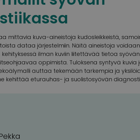
stiikassa
aa mittavia kuva-aineistoja kudosleikkeistä, samoin
toista dataa järjestelmiin. Näitä aineistoja voida
 kehityksessä ilman kuviin liitettävää tietoa syövän
n itseohjaavaa oppimista. Tuloksena syntyvä kuvia j
koälymalli auttaa tekemään tarkempia ja yksilöi
e kehittää eturauhas- ja suolistosyövän diagnosti
Pekka