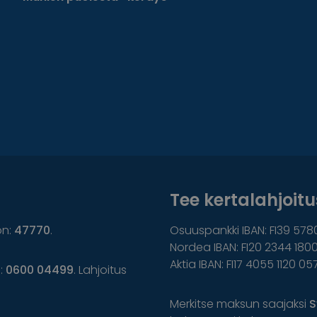
Tee kertalahjoitus
on:
47770
.
Osuuspankki IBAN: FI39 578
Nordea IBAN: FI20 2344 1800
Aktia IBAN: FI17 4055 1120 05
n:
0600 04499
. Lahjoitus
Merkitse maksun saajaksi
S