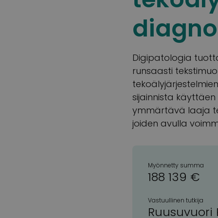
diagno
Digipatologia tuott
runsaasti tekstimuo
tekoälyjärjestelmien
sijainnista käyttäe
ymmärtävä laaja te
joiden avulla voimm
Myönnetty summa
188 139 €
Vastuullinen tutkija
Ruusuvuori 