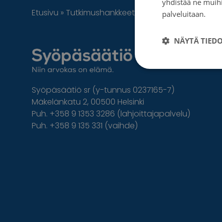
yhdistää ne muihin
Etusivu
»
Tutkimushankkeet
»
Multimodaaliset ja l
palveluitaan.
Tie
NÄYTÄ TIED
Syöpäsäätiö sr (y-tunnus 0237165-7)
Mäkelänkatu 2, 00500 Helsinki
Puh. +358 9 1353 3286 (lahjoittajapalvelu)
Puh. +358 9 135 331 (vaihde)
Facebook
Instagram
Twitter
Linkedin