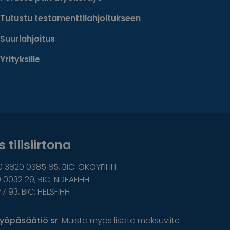
Tutustu testamenttilahjoitukseen
Suurlahjoitus
Yrityksille
 tilisiirtona
0 3820 0385 85, BIC: OKOYFIHH
 0032 29, BIC: NDEAFIHH
77 93, BIC: HELSFIHH
yöpäsäätiö sr
. Muista myös lisätä maksuviite