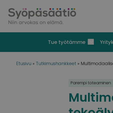
Skip to content
Tue työtämme
Yrityk
Etusivu
»
Tutkimushankkeet
»
Multimodaalise
Parempi toteaminen
Multimo
tekoäl