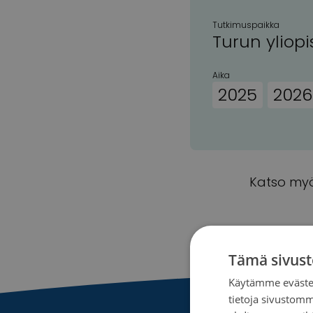
Tutkimuspaikka
Turun yliopi
Aika
2025
2026
Katso myö
Tämä sivust
Käytämme evästei
tietoja sivustom