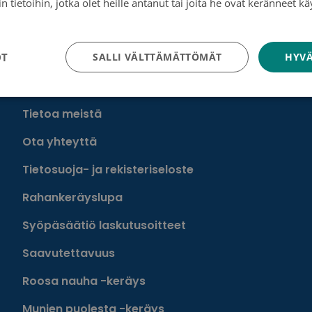
 tietoihin, jotka olet heille antanut tai joita he ovat keränneet kä
aajat tekoälymallit syövän diagnostiikassa
tosuojakäytäntö
OT
SALLI VÄLTTÄMÄTTÖMÄT
HYVÄ
Tutustu toimintaamme
Tietoa meistä
Ota yhteyttä
Tietosuoja- ja rekisteriseloste
Rahankeräyslupa
Syöpäsäätiö laskutusoitteet
Saavutettavuus
Roosa nauha -keräys
Munien puolesta -keräys