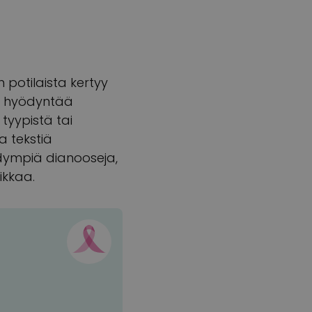
 potilaista kertyy
an hyödyntää
 tyypistä tai
a tekstiä
dympiä dianooseja,
ikkaa.