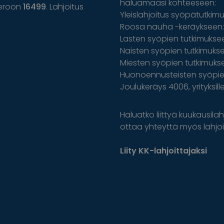
haluamaasi kohteeseen:
eroon
16499
. Lahjoitus
Yleislahjoitus syöpätutkim
Roosa nauha -keräykseen: 
Lasten syöpien tutkimuksee
Naisten syöpien tutkimuksee
Miesten syöpien tutkimuks
Huonoennusteisten syöpien
Joulukeräys 4006, yrityksil
Haluatko liittyä kuukausilahj
ottaa yhteyttä myös lahjoit
Liity KK-lahjoittajaksi