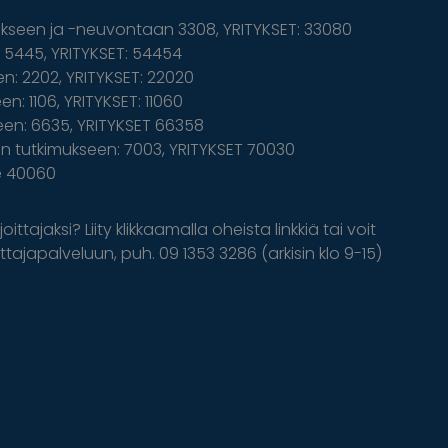
ukseen ja -neuvontaan 3308, YRITYKSET: 33080
5445, YRITYKSET: 54454
n: 2202, YRITYKSET: 22020
n: 1106, YRITYKSET: 11060
een: 6635, YRITYKSET 66358
 tutkimukseen: 7003, YRITYKSET 70030
le 40060
oittajaksi? Liity klikkaamalla oheista linkkiä tai voit
tajapalveluun, puh. 09 1353 3286 (arkisin klo 9-15)