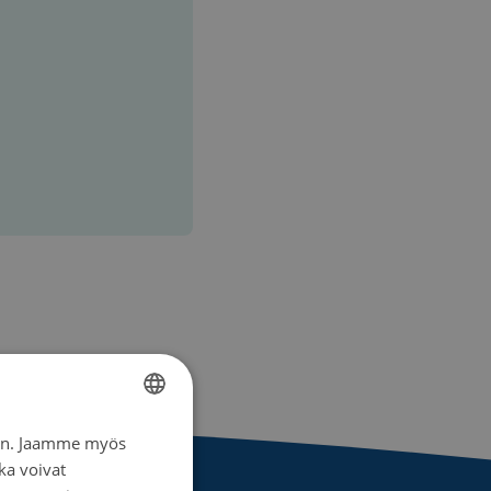
iin. Jaamme myös
FINNISH
ka voivat
SWEDISH