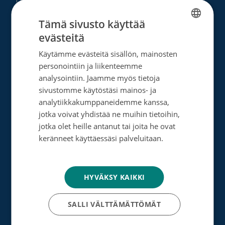
Tämä sivusto käyttää
Facebook
Instagram
Twitter
Linkedin
evästeitä
FINNISH
Tutustu toimintaamme
Käytämme evästeitä sisällön, mainosten
SWEDISH
personointiin ja liikenteemme
ENGLISH
analysointiin. Jaamme myös tietoja
Tietoa meistä
sivustomme käytöstäsi mainos- ja
Ota yhteyttä
analytiikkakumppaneidemme kanssa,
jotka voivat yhdistää ne muihin tietoihin,
Tietosuoja- ja rekisteriseloste
jotka olet heille antanut tai joita he ovat
keränneet käyttäessäsi palveluitaan.
Rahankeräyslupa
Tietosuojakäytäntö
Syöpäsäätiö laskutusoitteet
HYVÄKSY KAIKKI
Saavutettavuus
Roosa nauha -keräys
SALLI VÄLTTÄMÄTTÖMÄT
Munien puolesta -keräys