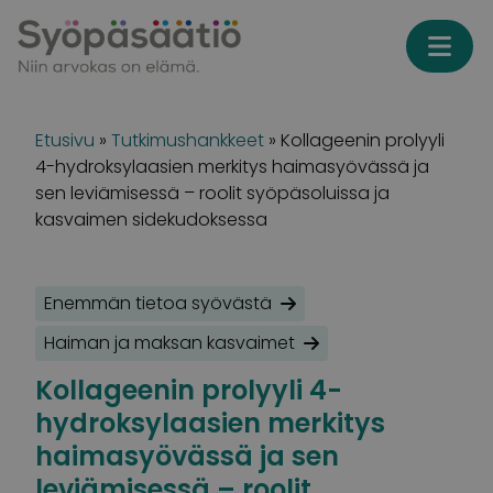
Skip to content
Etusivu
»
Tutkimushankkeet
»
Kollageenin prolyyli
4-hydroksylaasien merkitys haimasyövässä ja
sen leviämisessä – roolit syöpäsoluissa ja
kasvaimen sidekudoksessa
Enemmän tietoa syövästä
Haiman ja maksan kasvaimet
Kollageenin prolyyli 4-
hydroksylaasien merkitys
haimasyövässä ja sen
leviämisessä – roolit