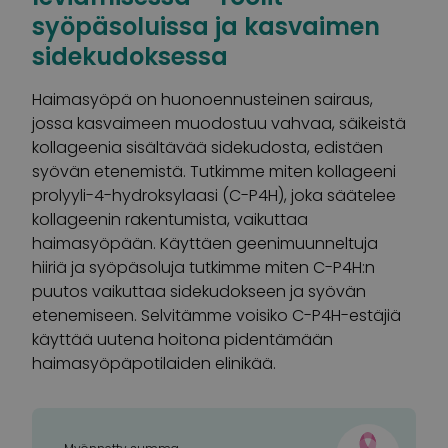
syöpäsoluissa ja kasvaimen
sidekudoksessa
Haimasyöpä on huonoennusteinen sairaus,
jossa kasvaimeen muodostuu vahvaa, säikeistä
kollageenia sisältävää sidekudosta, edistäen
syövän etenemistä. Tutkimme miten kollageeni
prolyyli-4-hydroksylaasi (C-P4H), joka säätelee
kollageenin rakentumista, vaikuttaa
haimasyöpään. Käyttäen geenimuunneltuja
hiiriä ja syöpäsoluja tutkimme miten C-P4H:n
puutos vaikuttaa sidekudokseen ja syövän
etenemiseen. Selvitämme voisiko C-P4H-estäjiä
käyttää uutena hoitona pidentämään
haimasyöpäpotilaiden elinikää.