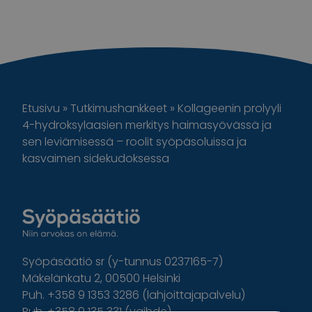
Etusivu
»
Tutkimushankkeet
»
Kollageenin prolyyli
4-hydroksylaasien merkitys haimasyövässä ja
sen leviämisessä – roolit syöpäsoluissa ja
kasvaimen sidekudoksessa
Syöpäsäätiö sr (y-tunnus 0237165-7)
Mäkelänkatu 2, 00500 Helsinki
Puh. +358 9 1353 3286 (lahjoittajapalvelu)
Puh. +358 9 135 331 (vaihde)