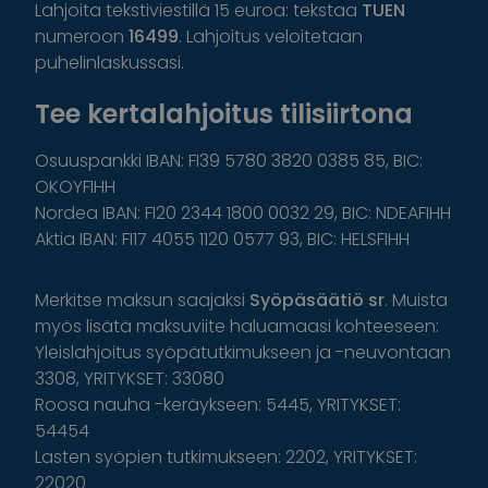
Lahjoita tekstiviestillä 15 euroa: tekstaa
TUEN
numeroon
16499
. Lahjoitus veloitetaan
puhelinlaskussasi.
Tee kertalahjoitus tilisiirtona
Osuuspankki IBAN: FI39 5780 3820 0385 85, BIC:
OKOYFIHH
Nordea IBAN: FI20 2344 1800 0032 29, BIC: NDEAFIHH
Aktia IBAN: FI17 4055 1120 0577 93, BIC: HELSFIHH
Merkitse maksun saajaksi
Syöpäsäätiö sr
. Muista
myös lisätä maksuviite haluamaasi kohteeseen:
Yleislahjoitus syöpätutkimukseen ja -neuvontaan
3308, YRITYKSET: 33080
Roosa nauha -keräykseen: 5445, YRITYKSET:
54454
Lasten syöpien tutkimukseen: 2202, YRITYKSET:
22020