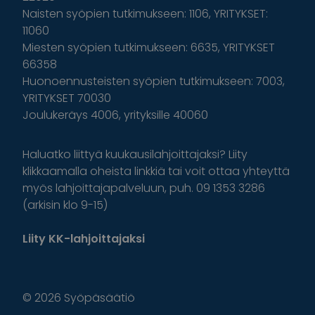
Naisten syöpien tutkimukseen: 1106, YRITYKSET:
11060
Miesten syöpien tutkimukseen: 6635, YRITYKSET
66358
Huonoennusteisten syöpien tutkimukseen: 7003,
YRITYKSET 70030
Joulukeräys 4006, yrityksille 40060
Haluatko liittyä kuukausilahjoittajaksi? Liity
klikkaamalla oheista linkkiä tai voit ottaa yhteyttä
myös lahjoittajapalveluun, puh. 09 1353 3286
(arkisin klo 9-15)
Liity KK-lahjoittajaksi
© 2026 Syöpäsäätiö