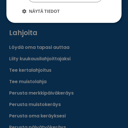
Roosa nauha -keräys
NÄYTÄ TIEDOT
Munien puolesta -keräys
Lahjoita
Löydä oma tapasi auttaa
Liity kuukausilahjoittajaksi
Tee kertalahjoitus
Tee muistolahja
Perusta merkkipäiväkeräys
Perusta muistokeräys
Perusta oma keräyksesi
Perusta päivätyökeräys