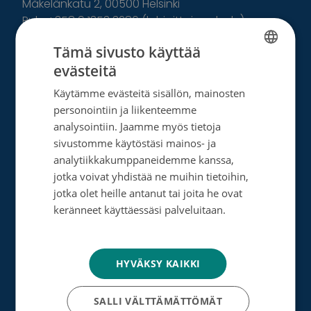
Mäkelänkatu 2, 00500 Helsinki
Puh. +358 9 1353 3286 (lahjoittajapalvelu)
Puh. +358 9 135 331 (vaihde)
Tämä sivusto käyttää
evästeitä
Facebook
Instagram
Twitter
Linkedin
FINNISH
Käytämme evästeitä sisällön, mainosten
SWEDISH
Tutustu toimintaamme
personointiin ja liikenteemme
ENGLISH
analysointiin. Jaamme myös tietoja
sivustomme käytöstäsi mainos- ja
Tietoa meistä
analytiikkakumppaneidemme kanssa,
Ota yhteyttä
jotka voivat yhdistää ne muihin tietoihin,
jotka olet heille antanut tai joita he ovat
Tietosuoja- ja rekisteriseloste
keränneet käyttäessäsi palveluitaan.
Tietosuojakäytäntö
Rahankeräyslupa
Syöpäsäätiö laskutusoitteet
HYVÄKSY KAIKKI
Saavutettavuus
SALLI VÄLTTÄMÄTTÖMÄT