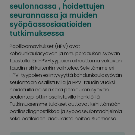
seulonnassa , hoidettujen
seurannassa ja muiden
syöpäassosiaatioiden
tutkimuksessa
Papilloomavirukset (HPV) ovat
kohdunkaulasyövän ja mm. peräaukon syövän
taustalla. Eri HPV-tyyppien aiheuttama vakavan
taudin riski kuitenkin vaihtelee. Selvitämme eri
HPV-tyyppien esiintyvyyttä kohdunkaulasyövän
seulontaan osallistuvilla ja HPV-taudin vuoksi
hoidetuilla naisilla sekä peräaukon syövän
seulontapilottiin osallistuvilla henkilöillä.
Tutkimuksemme tulokset auttavat kehittämään
potilasdiagnostiikkaa ja syöpäseulontaohjelmia
sekä potilaiden laadukasta hoitoa Suomessa.