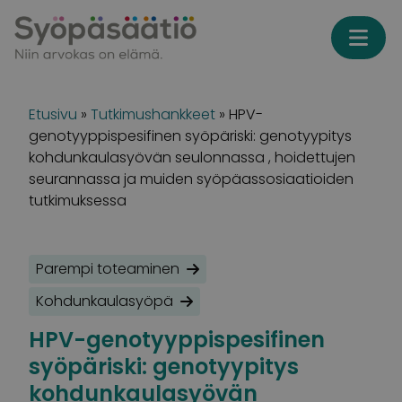
Skip to content
Etusivu
»
Tutkimushankkeet
»
HPV-
genotyyppispesifinen syöpäriski: genotyypitys
kohdunkaulasyövän seulonnassa , hoidettujen
seurannassa ja muiden syöpäassosiaatioiden
tutkimuksessa
Parempi toteaminen
Kohdunkaulasyöpä
HPV-genotyyppispesifinen
syöpäriski: genotyypitys
kohdunkaulasyövän