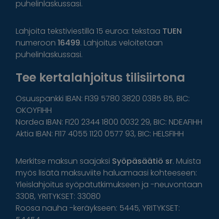
puhelinlaskussasi.
Lahjoita tekstiviestillä 15 euroa: tekstaa
TUEN
numeroon
16499
. Lahjoitus veloitetaan
puhelinlaskussasi.
Tee kertalahjoitus tilisiirtona
Osuuspankki IBAN: FI39 5780 3820 0385 85, BIC:
OKOYFIHH
Nordea IBAN: FI20 2344 1800 0032 29, BIC: NDEAFIHH
Aktia IBAN: FI17 4055 1120 0577 93, BIC: HELSFIHH
Merkitse maksun saajaksi
Syöpäsäätiö sr
. Muista
myös lisätä maksuviite haluamaasi kohteeseen:
Yleislahjoitus syöpätutkimukseen ja -neuvontaan
3308, YRITYKSET: 33080
Roosa nauha -keräykseen: 5445, YRITYKSET: