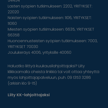
54454
Lasten syöpien tutkimukseen: 2202, YRITYKSET:
22020
Naisten syöpien tutkimukseen: 1106, YRITYKSET:
11060
Miesten syöpien tutkimukseen: 6635, YRITYKSET
66358
Huonoennusteisten syöpien tutkimukseen: 7003,
YRITYKSET 70030
Joulukeräys 4006, yrityksille 40060
Haluatko liittyä kuukausilahjoittajaksi? Liity
klikkaamalla oheista linkkiä tai voit ottaa yhteyttä
myös lahjoittajapalveluun, puh. 09 1353 3286
(arkisin klo 9-15)
Liity KK-lahjoittajaksi