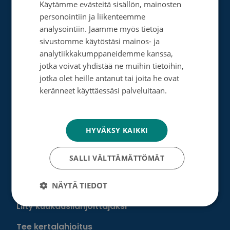
Käytämme evästeitä sisällön, mainosten
SWEDISH
personointiin ja liikenteemme
Tietosuoja- ja rekisteriseloste
ENGLISH
analysointiin. Jaamme myös tietoja
Rahankeräyslupa
sivustomme käytöstäsi mainos- ja
analytiikkakumppaneidemme kanssa,
Syöpäsäätiö laskutusoitteet
jotka voivat yhdistää ne muihin tietoihin,
jotka olet heille antanut tai joita he ovat
Saavutettavuus
keränneet käyttäessäsi palveluitaan.
Roosa nauha -keräys
Tietosuojakäytäntö
Munien puolesta -keräys
HYVÄKSY KAIKKI
Lahjoita
SALLI VÄLTTÄMÄTTÖMÄT
Löydä oma tapasi auttaa
NÄYTÄ TIEDOT
Liity kuukausilahjoittajaksi
Tee kertalahjoitus