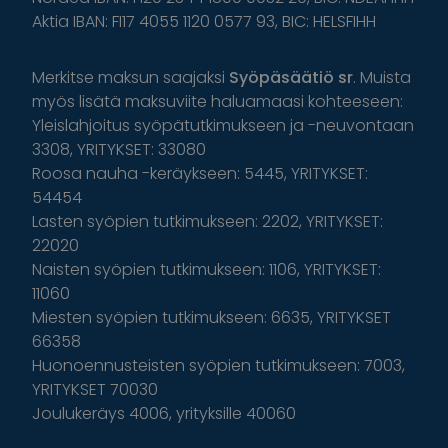
Aktia IBAN: FI17 4055 1120 0577 93, BIC: HELSFIHH
Merkitse maksun saajaksi
Syöpäsäätiö sr
. Muista
myös lisätä maksuviite haluamaasi kohteeseen:
Yleislahjoitus syöpätutkimukseen ja -neuvontaan
3308, YRITYKSET: 33080
Roosa nauha -keräykseen: 5445, YRITYKSET:
54454
Lasten syöpien tutkimukseen: 2202, YRITYKSET:
22020
Naisten syöpien tutkimukseen: 1106, YRITYKSET:
11060
Miesten syöpien tutkimukseen: 6635, YRITYKSET
66358
Huonoennusteisten syöpien tutkimukseen: 7003,
YRITYKSET 70030
Joulukeräys 4006, yrityksille 40060