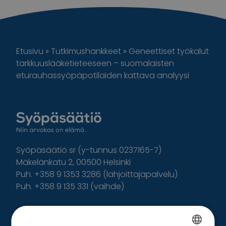
Etusivu
»
Tutkimushankkeet
»
Geneettiset työkalut
tarkkuuslääketieteeseen – suomalaisten
eturauhassyöpäpotilaiden kattava analyysi
Syöpäsäätiö sr (y-tunnus 0237165-7)
Mäkelänkatu 2, 00500 Helsinki
Puh. +358 9 1353 3286 (lahjoittajapalvelu)
Puh. +358 9 135 331 (vaihde)
Facebook
Instagram
Twitter
Linkedin