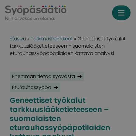
Skip to content
Etusivu
»
Tutkimushankkeet
»
Geneettiset työkalut
tarkkuuslääketieteeseen – suomalaisten
eturauhassyöpäpotilaiden kattava analyysi
Enemmän tietoa syövästä
Eturauhassyöpä
Geneettiset työkalut
tarkkuuslääketieteeseen –
suomalaisten
eturauhassyöpäpotilaiden