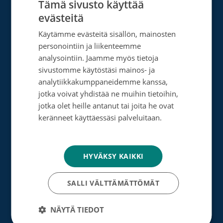
Tämä sivusto käyttää
Tutustu toimintaamme
evästeitä
FINNISH
Käytämme evästeitä sisällön, mainosten
SWEDISH
Tietoa meistä
personointiin ja liikenteemme
ENGLISH
analysointiin. Jaamme myös tietoja
Ota yhteyttä
sivustomme käytöstäsi mainos- ja
Tietosuoja- ja rekisteriseloste
analytiikkakumppaneidemme kanssa,
jotka voivat yhdistää ne muihin tietoihin,
Rahankeräyslupa
jotka olet heille antanut tai joita he ovat
keränneet käyttäessäsi palveluitaan.
Syöpäsäätiö laskutusoitteet
Tietosuojakäytäntö
Saavutettavuus
HYVÄKSY KAIKKI
Roosa nauha -keräys
Munien puolesta -keräys
SALLI VÄLTTÄMÄTTÖMÄT
NÄYTÄ TIEDOT
Lahjoita