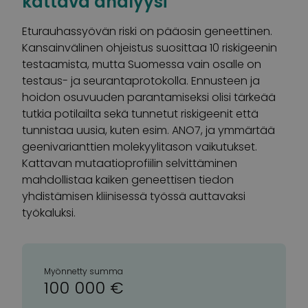
kattava analyysi
Eturauhassyövän riski on pääosin geneettinen.
Kansainvälinen ohjeistus suosittaa 10 riskigeenin
testaamista, mutta Suomessa vain osalle on
testaus- ja seurantaprotokolla. Ennusteen ja
hoidon osuvuuden parantamiseksi olisi tärkeää
tutkia potilailta sekä tunnetut riskigeenit että
tunnistaa uusia, kuten esim. ANO7, ja ymmärtää
geenivarianttien molekyylitason vaikutukset.
Kattavan mutaatioprofiilin selvittäminen
mahdollistaa kaiken geneettisen tiedon
yhdistämisen kliinisessä työssä auttavaksi
työkaluksi.
Myönnetty summa
100 000 €