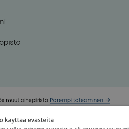
ni
iopisto
s muut aihepiiristä
Parempi toteaminen
o käyttää evästeitä
tä sisällön, mainosten personointiin ja liikenteemme analysoint