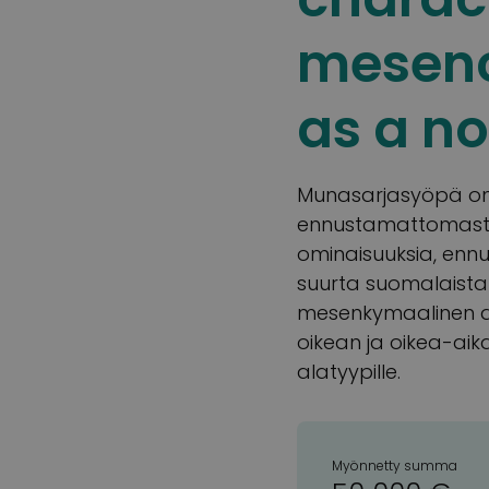
mesenc
as a no
Munasarjasyöpä on m
ennustamattomasti.
ominaisuuksia, enn
suurta suomalaista 
mesenkymaalinen ala
oikean ja oikea-aik
alatyypille.
Myönnetty summa