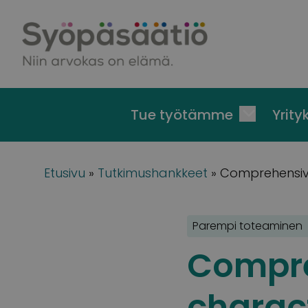
Skip to content
Tue työtämme
Yrityk
Etusivu
»
Tutkimushankkeet
»
Comprehensive
Parempi toteaminen
Compr
charact