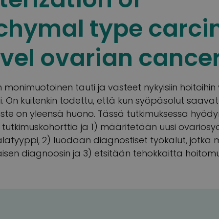
hymal type carc
vel ovarian cancer
onimuotoinen tauti ja vasteet nykyisiin hoitoihin 
 On kuitenkin todettu, että kun syöpäsolut saava
uste on yleensä huono. Tässä tutkimuksessa hyöd
tutkimuskohorttia ja 1) määritetään uusi ovarios
tyyppi, 2) luodaan diagnostiset työkalut, jotka 
aisen diagnoosin ja 3) etsitään tehokkaitta hoitomu