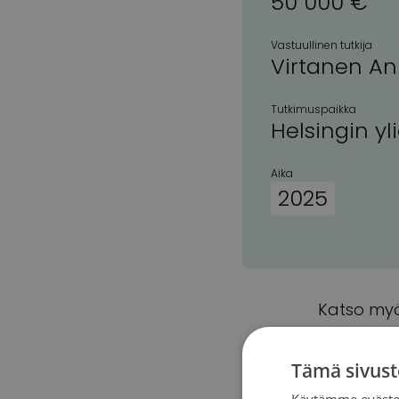
50 000 €
Vastuullinen tutkija
Virtanen An
Tutkimuspaikka
Helsingin yl
Aika
2025
Katso myö
Tämä sivust
Käytämme evästei