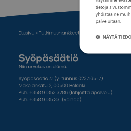
tietoja sivustom
yhdistää ne muihin
palveluitaan.
Tie
Etusivu
»
Tutkimushankkeet
»
Comprehensive chara
NÄYTÄ TIED
Syöpäsäätiö sr (y-tunnus 0237165-7)
Mäkelänkatu 2, 00500 Helsinki
Puh. +358 9 1353 3286 (lahjoittajapalvelu)
Puh. +358 9 135 331 (vaihde)
Facebook
Instagram
Twitter
Linkedin