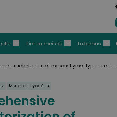
sille
Tietoa meistä
Tutkimus
 characterization of mesenchymal type carcinom
Munasarjasyöpä
ehensive
erization of