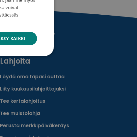
ka voivat
SWEDISH
yttäessäsi
ENGLISH
 ovarian cancer entity
KSY KAIKKI
Lahjoita
Löydä oma tapasi auttaa
Liity kuukausilahjoittajaksi
Tee kertalahjoitus
Tee muistolahja
Perusta merkkipäiväkeräys