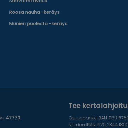
Saavutettavuus
Roosa nauha -keräys
Munien puolesta -keräys
Tee kertalahjoitus
on:
47770
.
Osuuspankki IBAN: FI39 578
Nordea IBAN: FI20 2344 1800