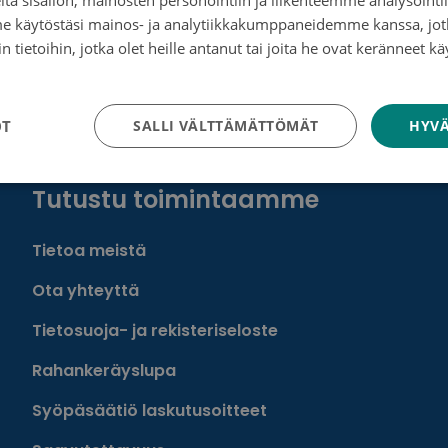
me käytöstäsi mainos- ja analytiikkakumppaneidemme kanssa, jot
 tietoihin, jotka olet heille antanut tai joita he ovat keränneet kä
tosuojakäytäntö
cterization of mesenchymal type carcinomas as a novel
OT
SALLI VÄLTTÄMÄTTÖMÄT
HYVÄ
Tutustu toimintaamme
Tietoa meistä
Ota yhteyttä
Tietosuoja- ja rekisteriseloste
Rahankeräyslupa
Syöpäsäätiö laskutusoitteet