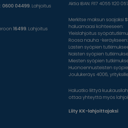
Aktia IBAN: FI17 4055 1120 05
n:
0600 04499
. Lahjoitus
Merkitse maksun saajaksi
S
haluamaasi kohteeseen:
eroon
16499
. Lahjoitus
Yleislahjoitus syöpätutkim
Roosa nauha -keräykseen: 
Lasten syöpien tutkimuksee
Naisten syöpien tutkimuksee
Miesten syöpien tutkimuks
Huonoennusteisten syöpien
Joulukeräys 4006, yrityksil
Haluatko liittyä kuukausilahj
ottaa yhteyttä myös lahjoit
Liity KK-lahjoittajaksi