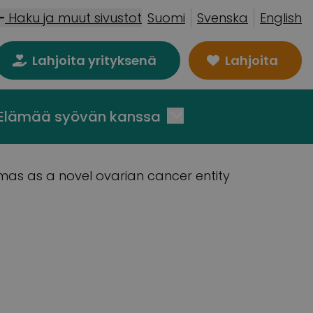
Haku ja muut sivustot
Suomi
Svenska
English
Lahjoita yrityksenä
Lahjoita
Elämää syövän kanssa
as as a novel ovarian cancer entity