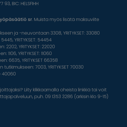
77 93, BIC: HELSFIHH
yöpäsäätiö sr
. Muista myös lisätä maksuviite
ukseen ja -neuvontaan 3308, YRITYKSET: 33080
5445, YRITYKSET: 54454
n: 2202, YRITYKSET: 22020
n: 1106, YRITYKSET: 11060
een: 6635, YRITYKSET 66358
 tutkimukseen: 7003, YRITYKSET 70030
le 40060
oittajaksi? Liity klikkaamalla oheista linkkiä tai voit
tajapalveluun, puh. 09 1353 3286 (arkisin klo 9-15)