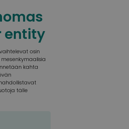
inomas
 entity
vaihtelevat osin
t mesenkymaalisia
ynnetään kahta
yövän
mahdollistavat
otoja tälle