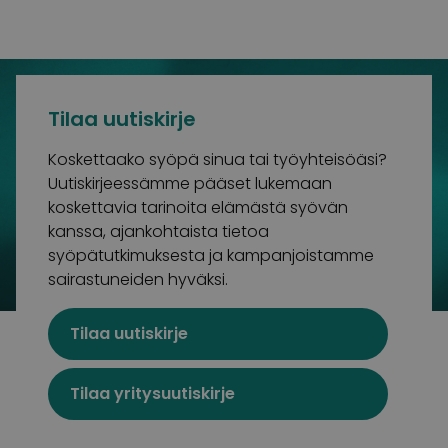
Tilaa uutiskirje
Koskettaako syöpä sinua tai työyhteisöäsi?
Uutiskirjeessämme pääset lukemaan
koskettavia tarinoita elämästä syövän
kanssa, ajankohtaista tietoa
syöpätutkimuksesta ja kampanjoistamme
sairastuneiden hyväksi.
Tilaa uutiskirje
Suomalaisin lahjoitusvaroin toimiva Syöpäsäätiö
tukee syöpään sairastuneita ja heidän
läheisiään sekä rahoittaa syöpätutkimusta, jotta
Tilaa yritysuutiskirje
kenenkään ei enää tarvitsisi menehtyä syöpään.
Syöpäsäätiö on merkittävin yksityinen