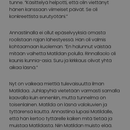
tunne. ”Käsittelyä helpotti, että olin viettänyt
hänen kanssaan viimeiset päivät. Se oli
konkreettista surutyötäni.”
Annastiinalla ei ollut epäselvyyksiä omasta
roolistaan rajan lähestyessä. Hän oli valmis
kohtaamaan kuoleman. ”En halunnut väistää
mitään vaihetta Matildan polulla. Rinnallaolo oli
kaunis kunnia-asia. Suru ja kirkkaus olivat yhtä
aikaa läsnä.”
Nyt on vaikeaa miettiä tulevaisuutta ilman
Matildaa. Juhlapyhiä vietetään varmasti samalla
kaavalla kuin ennenkin, mutta tunnelma on
toisenlainen. Matilda on läsnä valokuvien ja
tyttärensä kautta. Annastiina lupasi Matildalle,
että hän kertoo tyttärelle kaiken mitä tietää ja
muistaa Matildasta. Niin Matildan muisto elää.