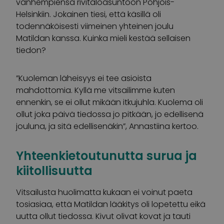
vanhempiensa rivitaloasuntoon Pohjois-
Helsinkiin. Jokainen tiesi, että käsillä oli
todennäköisesti viimeinen yhteinen joulu
Matildan kanssa. Kuinka mieli kestää sellaisen
tiedon?
”Kuoleman läheisyys ei tee asioista
mahdottomia. Kyllä me vitsailimme kuten
ennenkin, se ei ollut mikään itkujuhla. Kuolema oli
ollut joka päivä tiedossa jo pitkään, jo edellisenä
jouluna, ja sitä edellisenäkin”, Annastiina kertoo.
Yhteenkietoutunutta surua ja
kiitollisuutta
Vitsailusta huolimatta kukaan ei voinut paeta
tosiasiaa, että Matildan lääkitys oli lopetettu eikä
uutta ollut tiedossa. Kivut olivat kovat ja tauti