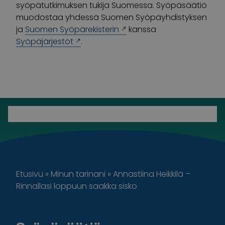
syöpätutkimuksen tukija Suomessa. Syöpäsäätiö
muodostaa yhdessä Suomen Syöpäyhdistyksen
ja
Suomen Syöpärekisterin
kanssa
Syöpäjärjestöt
.
Etusivu
»
Minun tarinani
»
Annastiina Heikkilä –
Rinnallasi loppuun saakka sisko