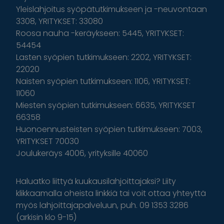
Yleislahjoitus syöpätutkimukseen ja -neuvontaan
3308, YRITYKSET: 33080
Roosa nauha -keräykseen: 5445, YRITYKSET:
54454
Lasten syöpien tutkimukseen: 2202, YRITYKSET:
22020
Naisten syöpien tutkimukseen: 1106, YRITYKSET:
11060
Miesten syöpien tutkimukseen: 6635, YRITYKSET
66358
Huonoennusteisten syöpien tutkimukseen: 7003,
YRITYKSET 70030
Joulukeräys 4006, yrityksille 40060
Haluatko liittyä kuukausilahjoittajaksi? Liity
klikkaamalla oheista linkkiä tai voit ottaa yhteyttä
myös lahjoittajapalveluun, puh. 09 1353 3286
(arkisin klo 9-15)