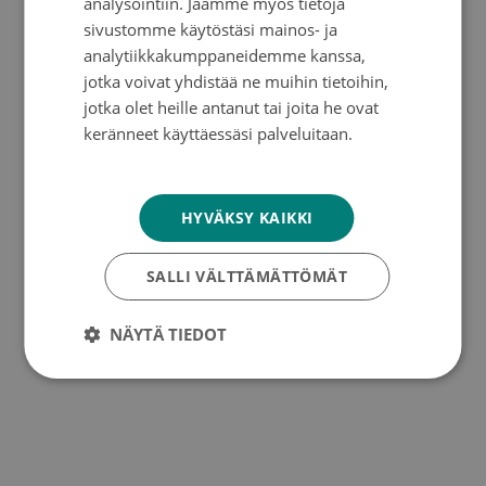
analysointiin. Jaamme myös tietoja
ylipäätään.”
sivustomme käytöstäsi mainos- ja
analytiikkakumppaneidemme kanssa,
jotka voivat yhdistää ne muihin tietoihin,
jotka olet heille antanut tai joita he ovat
keränneet käyttäessäsi palveluitaan.
Teksti:
Anu Koikkalainen
Tietosuojakäytäntö
Kuva:
Juha Törmälä
HYVÄKSY KAIKKI
Haastattelu on julkaistu ensimmäisen kerran
vuonna 2023.
SALLI VÄLTTÄMÄTTÖMÄT
NÄYTÄ TIEDOT