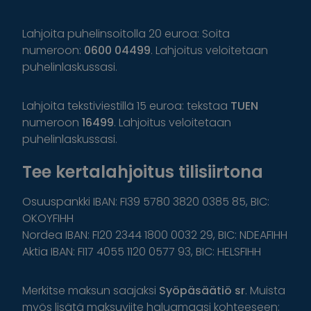
Lahjoita puhelinsoitolla 20 euroa: Soita
numeroon:
0600 04499
. Lahjoitus veloitetaan
puhelinlaskussasi.
Lahjoita tekstiviestillä 15 euroa: tekstaa
TUEN
numeroon
16499
. Lahjoitus veloitetaan
puhelinlaskussasi.
Tee kertalahjoitus tilisiirtona
Osuuspankki IBAN: FI39 5780 3820 0385 85, BIC:
OKOYFIHH
Nordea IBAN: FI20 2344 1800 0032 29, BIC: NDEAFIHH
Aktia IBAN: FI17 4055 1120 0577 93, BIC: HELSFIHH
Merkitse maksun saajaksi
Syöpäsäätiö sr
. Muista
myös lisätä maksuviite haluamaasi kohteeseen: