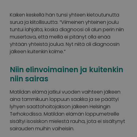
Kaiken keskellä hän tunsi yhteen kietoutunutta
surua ja kiitollisuutta. ”Viimeinen yhteinen joulu
tuntui lahjalta, koska diagnoosi oli alun perin niin
musertava, että meillä ei pitänyt olla enää
yhtään yhteistä joulua. Nyt niitä oli diagnoosin
jälkeen kuitenkin kolme.”
Niin elinvoimainen ja kuitenkin
niin sairas
Matildan elämä jatkui vuoden vaihteen jälkeen
aina tammikuun loppuun saakka ja se päättyi
lyhyen saattohoitojakson jälkeen Helsingin
Terhokodissa. Matildan elämän loppumetreille
sisältyi isosiskon mielestä rauha, jota ei sisältynyt
sairauden muihin vaiheisiin.