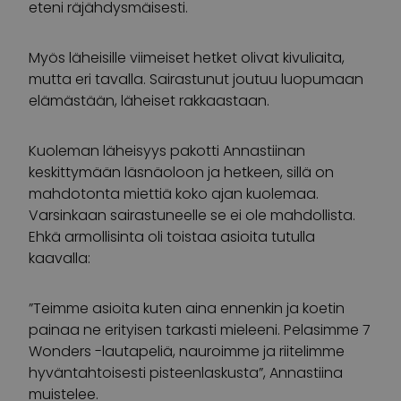
eteni räjähdysmäisesti.
Myös läheisille viimeiset hetket olivat kivuliaita,
mutta eri tavalla. Sairastunut joutuu luopumaan
elämästään, läheiset rakkaastaan.
Kuoleman läheisyys pakotti Annastiinan
keskittymään läsnäoloon ja hetkeen, sillä on
mahdotonta miettiä koko ajan kuolemaa.
Varsinkaan sairastuneelle se ei ole mahdollista.
Ehkä armollisinta oli toistaa asioita tutulla
kaavalla:
”Teimme asioita kuten aina ennenkin ja koetin
painaa ne erityisen tarkasti mieleeni. Pelasimme 7
Wonders -lautapeliä, nauroimme ja riitelimme
hyväntahtoisesti pisteenlaskusta”, Annastiina
muistelee.