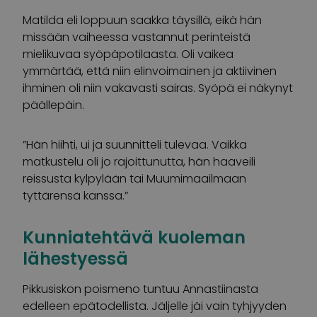
Matilda eli loppuun saakka täysillä, eikä hän
missään vaiheessa vastannut perinteistä
mielikuvaa syöpäpotilaasta. Oli vaikea
ymmärtää, että niin elinvoimainen ja aktiivinen
ihminen oli niin vakavasti sairas. Syöpä ei näkynyt
päällepäin.
”Hän hiihti, ui ja suunnitteli tulevaa. Vaikka
matkustelu oli jo rajoittunutta, hän haaveili
reissusta kylpylään tai Muumimaailmaan
tyttärensä kanssa.”
Kunniatehtävä kuoleman
lähestyessä
Pikkusiskon poismeno tuntuu Annastiinasta
edelleen epätodellista. Jäljelle jäi vain tyhjyyden