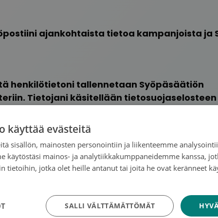
postiini ajankohtaista tietoa kampanjoista ja
tä henkilötietoni tallennetaan Syöpäsäätiön
eriin. Tietojani käsitellään tietosuojaselosteen
o käyttää evästeitä
tä sisällön, mainosten personointiin ja liikenteemme analysoint
ötietojasi
tietosuojaselosteen
mukaisesti.
me käytöstäsi mainos- ja analytiikkakumppaneidemme kanssa, jot
 tietoihin, jotka olet heille antanut tai joita he ovat keränneet kä
tosuojakäytäntö
OT
SALLI VÄLTTÄMÄTTÖMÄT
HYVÄ
usvaroin toimiva Syöpäsäätiö tukee syöpään saira