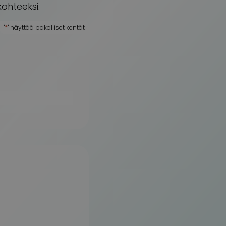
kohteeksi.
"
*
" näyttää pakolliset kentät