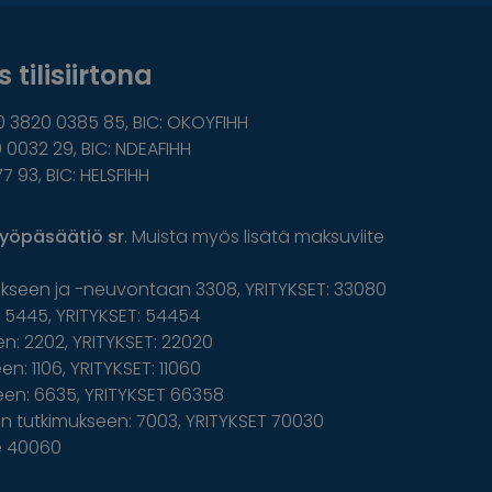
 tilisiirtona
0 3820 0385 85, BIC: OKOYFIHH
 0032 29, BIC: NDEAFIHH
77 93, BIC: HELSFIHH
yöpäsäätiö sr
. Muista myös lisätä maksuviite
ukseen ja -neuvontaan 3308, YRITYKSET: 33080
5445, YRITYKSET: 54454
n: 2202, YRITYKSET: 22020
n: 1106, YRITYKSET: 11060
een: 6635, YRITYKSET 66358
 tutkimukseen: 7003, YRITYKSET 70030
le 40060