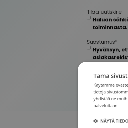
Tilaa uutiskirje
Haluan sähkö
toiminnasta.
Suostumus
*
Hyväksyn, et
asiakasrekist
Tämä sivust
Käytämme evästei
Käsittelemme henkil
tietoja sivustom
yhdistää ne muihin
palveluitaan.
Tie
NÄYTÄ TIED
Suomalaisin lahjoit