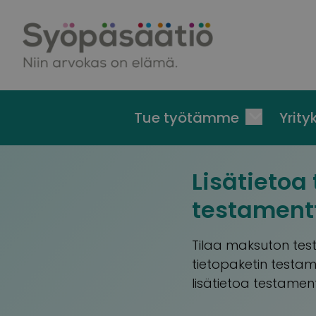
Skip to content
Tue työtämme
Yrityk
Lisätietoa
testament
Tilaa maksuton te
tietopaketin testame
lisätietoa testament