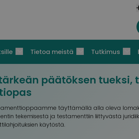
sille
Tietoa meistä
Tutkimus
 tärkeän päätöksen tueksi, t
tiopas
stamenttioppaamme täyttämällä alla oleva lomak
ntin tekemisestä ja testamenttiin liittyvästä juridi
tilahjoituksien käytöstä.