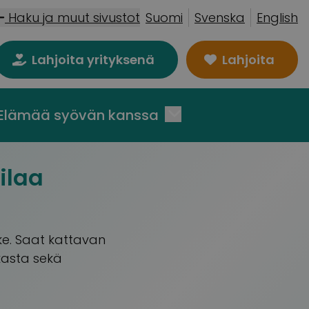
Haku ja muut sivustot
Suomi
Svenska
English
Lahjoita yrityksenä
Lahjoita
Elämää syövän kanssa
ilaa
e. Saat kattavan
ikasta sekä