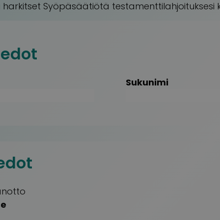
i harkitset Syöpäsäätiötä testamenttilahjoituksesi 
iedot
Sukunimi
edot
notto
se