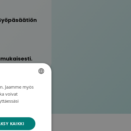
 Syöpäsäätiön
 mukaisesti.
iin. Jaamme myös
FINNISH
ka voivat
SWEDISH
yttäessäsi
ENGLISH
KSY KAIKKI
stuneita ja heidän