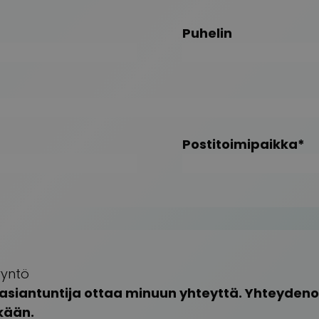
Puhelin
Postitoimipaikka
*
yntö
 asiantuntija ottaa minuun yhteyttä. Yhteydenot
kään.