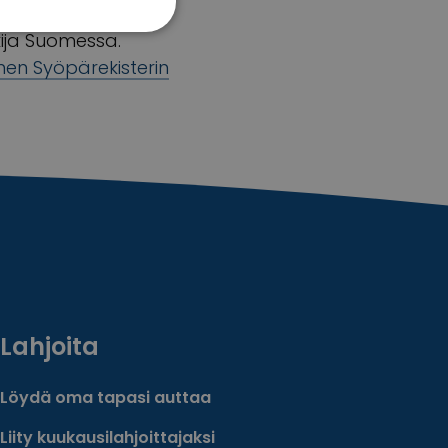
arvitsisi menehtyä
ija Suomessa.
en Syöpärekisterin
Lahjoita
Löydä oma tapasi auttaa
Liity kuukausilahjoittajaksi