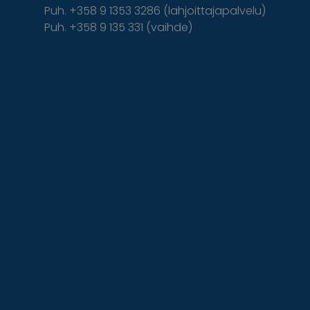
Puh. +358 9 1353 3286 (lahjoittajapalvelu)
Puh. +358 9 135 331 (vaihde)
Facebook
Instagram
Twitter
Linkedin