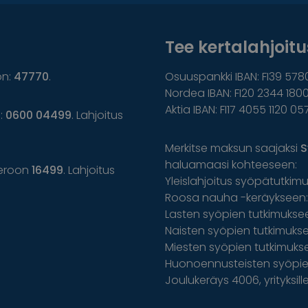
Tee kertalahjoitus
on:
47770
.
Osuuspankki IBAN: FI39 578
Nordea IBAN: FI20 2344 1800
Aktia IBAN: FI17 4055 1120 05
n:
0600 04499
. Lahjoitus
Merkitse maksun saajaksi
S
haluamaasi kohteeseen:
eroon
16499
. Lahjoitus
Yleislahjoitus syöpätutkim
Roosa nauha -keräykseen: 
Lasten syöpien tutkimuksee
Naisten syöpien tutkimuksee
Miesten syöpien tutkimuks
Huonoennusteisten syöpien
Joulukeräys 4006, yrityksil