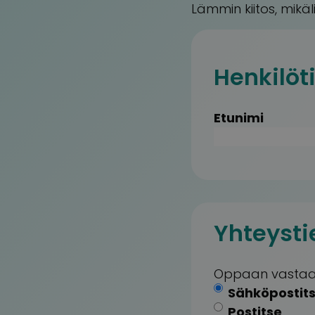
Lämmin kiitos, mikäl
Henkilöt
Etunimi
Yhteysti
Oppaan vastaa
Sähköpostit
Postitse