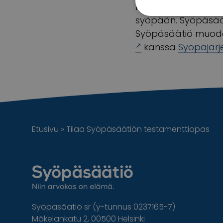
läheisiään sekä rah
syöpään. Syöpäsäät
Syöpäsäätiö muodo
kanssa
Syöpäjärj
Etusivu
»
Tilaa Syöpäsäätiön testamenttiopas
Syöpäsäätiö sr (y-tunnus 0237165-7)
Mäkelänkatu 2, 00500 Helsinki