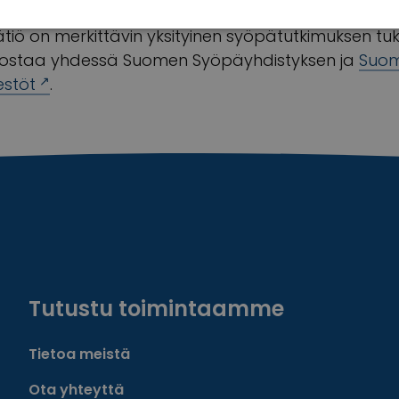
oittaa syöpätutkimusta, jotta kenenkään ei enää t
iö on merkittävin yksityinen syöpätutkimuksen tuk
staa yhdessä Suomen Syöpäyhdistyksen ja
Suom
estöt
.
Tutustu toimintaamme
Tietoa meistä
Ota yhteyttä