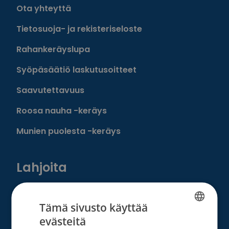
Ota yhteyttä
Tietosuoja- ja rekisteriseloste
Rahankeräyslupa
Syöpäsäätiö laskutusoitteet
Saavutettavuus
Roosa nauha -keräys
Munien puolesta -keräys
Lahjoita
Löydä oma tapasi auttaa
Tämä sivusto käyttää
Liity kuukausilahjoittajaksi
evästeitä
FINNISH