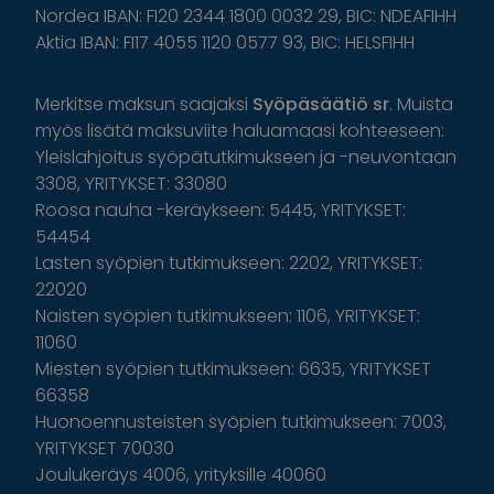
Nordea IBAN: FI20 2344 1800 0032 29, BIC: NDEAFIHH
Aktia IBAN: FI17 4055 1120 0577 93, BIC: HELSFIHH
Merkitse maksun saajaksi
Syöpäsäätiö sr
. Muista
myös lisätä maksuviite haluamaasi kohteeseen:
Yleislahjoitus syöpätutkimukseen ja -neuvontaan
3308, YRITYKSET: 33080
Roosa nauha -keräykseen: 5445, YRITYKSET:
54454
Lasten syöpien tutkimukseen: 2202, YRITYKSET:
22020
Naisten syöpien tutkimukseen: 1106, YRITYKSET:
11060
Miesten syöpien tutkimukseen: 6635, YRITYKSET
66358
Huonoennusteisten syöpien tutkimukseen: 7003,
YRITYKSET 70030
Joulukeräys 4006, yrityksille 40060