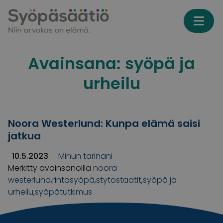
Skip to content
Avainsana:
syöpä ja
urheilu
Noora Westerlund: Kunpa elämä saisi
jatkua
10.5.2023
Minun tarinani
Merkitty avainsanoilla
noora
westerlund
,
rintasyöpä
,
stytostaatit
,
syöpä ja
urheilu
,
syöpätutkimus