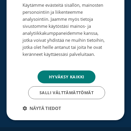
Tee kertalahjoitus
Käytämme evästeitä sisällön, mainosten
SWEDISH
personointiin ja liikenteemme
Tee muistolahja
ENGLISH
analysointiin. Jaamme myös tietoja
sivustomme käytöstäsi mainos- ja
Perusta merkkipäiväkeräys
analytiikkakumppaneidemme kanssa,
Perusta muistokeräys
jotka voivat yhdistää ne muihin tietoihin,
jotka olet heille antanut tai joita he ovat
Perusta oma keräyksesi
keränneet käyttäessäsi palveluitaan.
Tietosuojakäytäntö
Perusta päivätyökeräys
Tutustu testamenttilahjoitukseen
HYVÄKSY KAIKKI
Suurlahjoitus
SALLI VÄLTTÄMÄTTÖMÄT
Yrityksille
NÄYTÄ TIEDOT