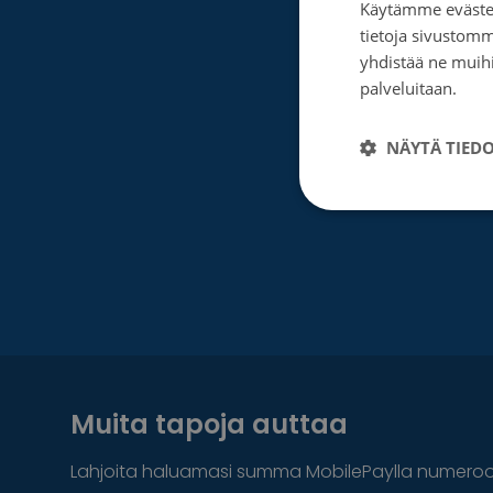
Käytämme evästei
tietoja sivustom
yhdistää ne muihin
palveluitaan.
Tie
NÄYTÄ TIED
Muita tapoja auttaa
Lahjoita haluamasi summa MobilePaylla numero