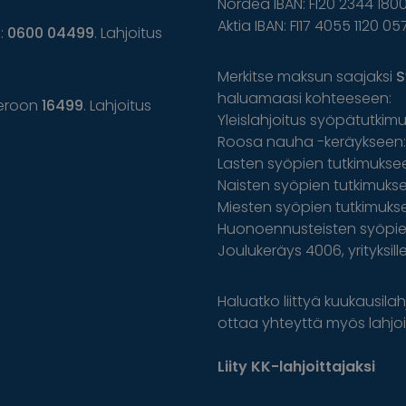
Nordea IBAN: FI20 2344 1800
Aktia IBAN: FI17 4055 1120 05
n:
0600 04499
. Lahjoitus
Merkitse maksun saajaksi
S
haluamaasi kohteeseen:
eroon
16499
. Lahjoitus
Yleislahjoitus syöpätutkim
Roosa nauha -keräykseen: 
Lasten syöpien tutkimuksee
Naisten syöpien tutkimuksee
Miesten syöpien tutkimuks
Huonoennusteisten syöpien
Joulukeräys 4006, yrityksil
Haluatko liittyä kuukausilahj
ottaa yhteyttä myös lahjoit
Liity KK-lahjoittajaksi