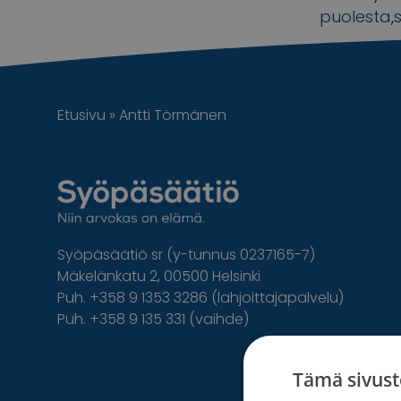
puolesta
,
Etusivu
»
Antti Törmänen
Syöpäsäätiö sr (y-tunnus 0237165-7)
Mäkelänkatu 2, 00500 Helsinki
Puh. +358 9 1353 3286 (lahjoittajapalvelu)
Puh. +358 9 135 331 (vaihde)
Facebook
Instagram
Twitter
Linkedin
Tämä sivust