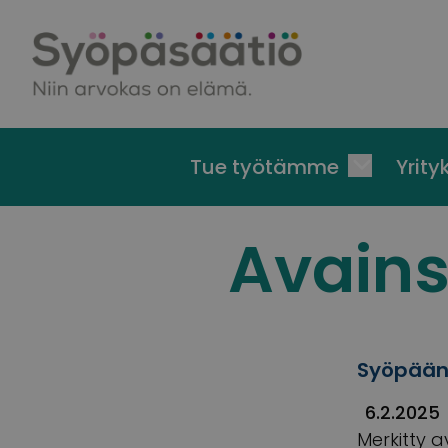
Skip to content
Tue työtämme
Yrityk
Avain
Syöpään 
6.2.2025
Merkitty a