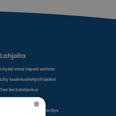
Lahjoita
Löydä oma tapasi auttaa
Liity kuukausilahjoittajaksi
Tee kertalahjoitus
Tee muistolahja
Perusta merkkipäiväkeräys