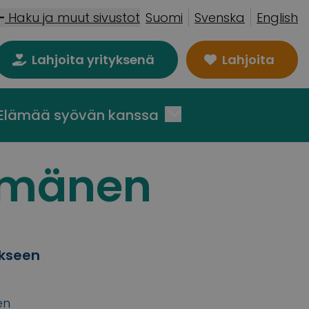
Haku ja muut sivustot
Suomi
Svenska
English
Lahjoita yrityksenä
Lahjoita
Elämää syövän kanssa
örmänen
ukseen
en