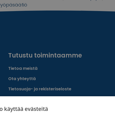
syöpäsäätiö
Tutustu toimintaamme
Tietoa meistä
Ota yhteyttä
Tietosuoja- ja rekisteriseloste
Rahankeräyslupa
o käyttää evästeitä
Syöpäsäätiö laskutusoitteet