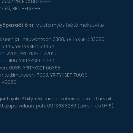
 0032 29, BIC: NDEAFIHH
77 93, BIC: HELSFIHH
yöpäsäätiö sr
. Muista myös lisätä maksuviite
ukseen ja -neuvontaan 3308, YRITYKSET: 33080
5445, YRITYKSET: 54454
n: 2202, YRITYKSET: 22020
n: 1106, YRITYKSET: 11060
een: 6635, YRITYKSET 66358
 tutkimukseen: 7003, YRITYKSET 70030
le 40060
oittajaksi? Liity klikkaamalla oheista linkkiä tai voit
tajapalveluun, puh. 09 1353 3286 (arkisin klo 9-15)