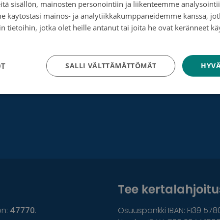
tä sisällön, mainosten personointiin ja liikenteemme analysoint
Saavutettavuus
me käytöstäsi mainos- ja analytiikkakumppaneidemme kanssa, jot
 tietoihin, jotka olet heille antanut tai joita he ovat keränneet kä
Roosa nauha -keräys
tosuojakäytäntö
Munien puolesta -keräys
OT
SALLI VÄLTTÄMÄTTÖMÄT
HYVÄ
Tee kertalahjoitus
on:
47770
.
Osuuspankki IBAN: FI39 578