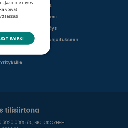
iin. Jaamme myös
FINNISH
Perusta muistokeräys
ka voivat
SWEDISH
yttäessäsi
Perusta oma keräyksesi
ENGLISH
Perusta päivätyökeräys
KSY KAIKKI
Tutustu testamenttilahjoitukseen
Suurlahjoitus
Yrityksille
 tilisiirtona
0 3820 0385 85, BIC: OKOYFIHH