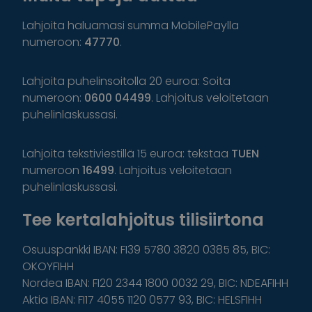
Lahjoita haluamasi summa MobilePaylla
numeroon:
47770
.
Lahjoita puhelinsoitolla 20 euroa: Soita
numeroon:
0600 04499
. Lahjoitus veloitetaan
puhelinlaskussasi.
Lahjoita tekstiviestillä 15 euroa: tekstaa
TUEN
numeroon
16499
. Lahjoitus veloitetaan
puhelinlaskussasi.
Tee kertalahjoitus tilisiirtona
Osuuspankki IBAN: FI39 5780 3820 0385 85, BIC:
OKOYFIHH
Nordea IBAN: FI20 2344 1800 0032 29, BIC: NDEAFIHH
Aktia IBAN: FI17 4055 1120 0577 93, BIC: HELSFIHH