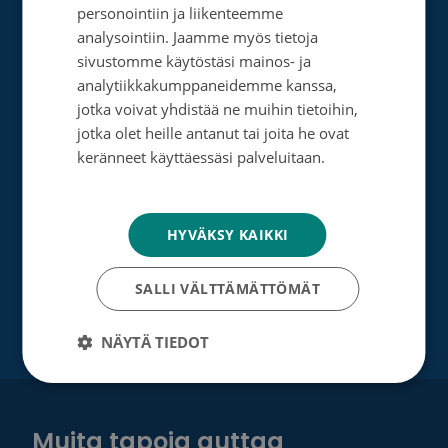
personointiin ja liikenteemme
ENGLISH
Perusta merkkipäiväkeräys
analysointiin. Jaamme myös tietoja
sivustomme käytöstäsi mainos- ja
Perusta muistokeräys
analytiikkakumppaneidemme kanssa,
jotka voivat yhdistää ne muihin tietoihin,
Perusta oma keräyksesi
jotka olet heille antanut tai joita he ovat
Perusta päivätyökeräys
keränneet käyttäessäsi palveluitaan.
Tietosuojakäytäntö
Tutustu testamenttilahjoitukseen
Suurlahjoitus
HYVÄKSY KAIKKI
Yrityksille
SALLI VÄLTTÄMÄTTÖMÄT
NÄYTÄ TIEDOT
Muita tapoja auttaa