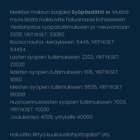
Merkitse maksun saajaksi
Syöpäsäätiö sr
. Muista
myös lisätä maksuviite haluamaasi kohteeseen:
Yleislahjoitus syöpätutkimukseen ja -neuvontaan
3308, YRITYKSET: 33080
Roosa nauha -keräykseen: 5445, YRITYKSET:
54454
Lasten syöpien tutkimukseen: 2202, YRITYKSET:
22020
Naisten syöpien tutkimukseen: 1106, YRITYKSET:
11060
Miesten syöpien tutkimukseen: 6635, YRITYKSET
66358
Huonoennusteisten syöpien tutkimukseen: 7003,
YRITYKSET 70030
Joulukeräys 4006, yrityksille 40060
Haluatko liittyä kuukausilahjoittajaksi? Liity