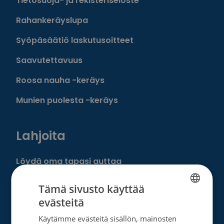
Tietosuoja- ja rekisteriseloste
Rahankeräyslupa
Syöpäsäätiö laskutusoitteet
Saavutettavuus
Roosa nauha -keräys
Munien puolesta -keräys
Lahjoita
Löydä oma tapasi auttaa
Liity kuukausilahjoittajaksi
Tämä sivusto käyttää
evästeitä
Tee kertalahjoitus
FINNISH
Käytämme evästeitä sisällön, mainosten
Tee muistolahja
SWEDISH