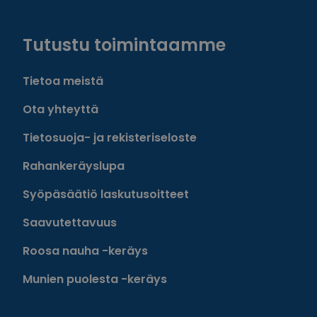
Facebook
Instagram
Twitter
Linkedin
Tutustu toimintaamme
Tietoa meistä
Ota yhteyttä
Tietosuoja- ja rekisteriseloste
Rahankeräyslupa
Syöpäsäätiö laskutusoitteet
Saavutettavuus
Roosa nauha -keräys
Munien puolesta -keräys