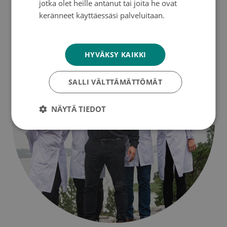
jotka olet heille antanut tai joita he ovat
keränneet käyttäessäsi palveluitaan.
Tietosuojakäytäntö
HYVÄKSY KAIKKI
SALLI VÄLTTÄMÄTTÖMÄT
NÄYTÄ TIEDOT