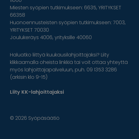
11060
Miesten syöpien tutkimukseen: 6635, YRITYKSET
66358
Huonoennusteisten syöpien tutkimukseen: 7003,
YRITYKSET 70030
Joulukeräys 4006, yrityksille 40060
Haluatko liittyä kuukausilahjoittajaksi? Liity
klikkaamalla oheista linkkiä tai voit ottaa yhteyttä
myös lahjoittajapalveluun, puh. 09 1353 3286
(arkisin klo 9-15)
Liity KK-lahjoittajaksi
© 2026 Syöpäsäätiö