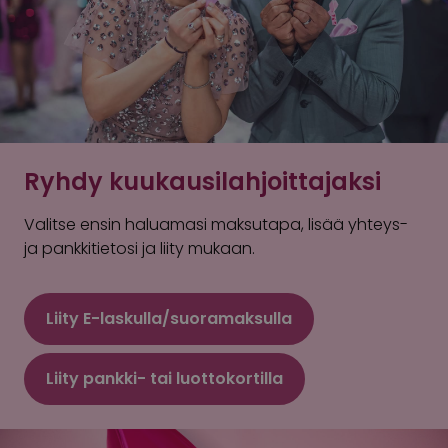
Ryhdy kuukausilahjoittajaksi
Valitse ensin haluamasi maksutapa, lisää yhteys-
ja pankkitietosi ja liity mukaan.
Liity E-laskulla/suoramaksulla
Liity pankki- tai luottokortilla