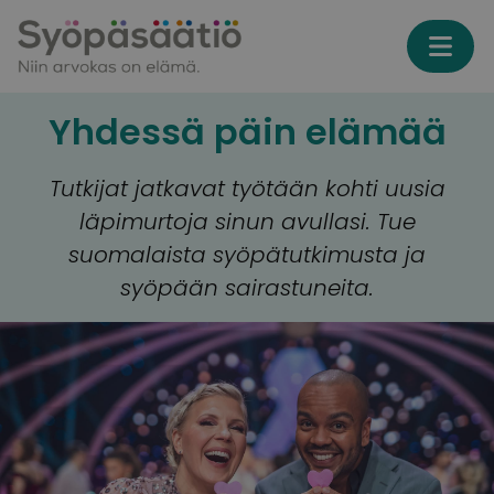
Skip to content
Yhdessä päin elämää
Tutkijat jatkavat työtään kohti uusia
läpimurtoja sinun avullasi. Tue
suomalaista syöpätutkimusta ja
syöpään sairastuneita.