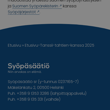
muodostaa yhdessä Suomen Syöpäyhdistyksen
ja
Suomen Syöpärekisterin
kanssa
Syöpäjärjestöt
.
Etusivu
»
Etusivu-Tanssii-tahtien-kanssa 2025
Syöpäsäätiö sr (y-tunnus 0237165-7)
Mäkelänkatu 2, 00500 Helsinki
Puh. +358 9 1353 3286 (lahjoittajapalvelu)
Puh. +358 9 135 331 (vaihde)