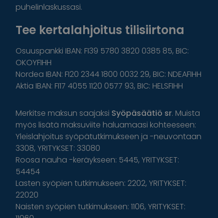
puhelinlaskussasi.
Tee kertalahjoitus tilisiirtona
Osuuspankki IBAN: FI39 5780 3820 0385 85, BIC:
OKOYFIHH
Nordea IBAN: FI20 2344 1800 0032 29, BIC: NDEAFIHH
Aktia IBAN: FI17 4055 1120 0577 93, BIC: HELSFIHH
Merkitse maksun saajaksi
Syöpäsäätiö sr
. Muista
myös lisätä maksuviite haluamaasi kohteeseen:
Yleislahjoitus syöpätutkimukseen ja -neuvontaan
3308, YRITYKSET: 33080
Roosa nauha -keräykseen: 5445, YRITYKSET:
54454
Lasten syöpien tutkimukseen: 2202, YRITYKSET:
22020
Naisten syöpien tutkimukseen: 1106, YRITYKSET: